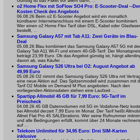
Günstig ist das Paket vor allem dann, ...
o2 Home Flex mit SoFlow SO4 Pro: E-Scooter-Deal --De
Kosten Check des Angebots
06.08.26 Beim o2 E-Scooter Angebot wird ein monatlich
kündbarer Internetanschluss mit einem E-Scooter kombiniert.
Wer einen o2 Home Flex Tarif über DSL, Kabel oder Glasfase
bestellt, ...
Samsung Galaxy A57 mit Tab A11: Zwei Geräte im Blau-
Deal
05.08.26 Blau kombiniert das Samsung Galaxy A57 5G mit d
Galaxy Tab A11 Wi-Fi und einem 40-GB-Tarif. Der Monatsprei
beträgt 23,99 Euro. Ob das Angebot günstig ist, hängt allerdin
davon ab, was Käufer ...
Samsung Galaxy S26 Ultra bei O2: August Angebot ab
49,99 Euro
05.08.26 O2 nimmt das Samsung Galaxy S26 Ultra mit Vertrag
eine neue Aktion auf. Das Spitzenmodell wird zusammen mit 
Tarif O2 Mobile on Demand M Plus angeboten. Nach den
vorliegenden Aktionsdaten stehen eine Laufzeit ...
Spartipp Allmobil 45 GB für 7,99 Euro: 5G-Tarif im
Preischeck
04.08.26 45 GB Datenvolumen mit 5G im Vodafone-Netz kost
bei Allmobil derzeit 7,99 Euro im Monat. Der Tarif heißt Allmobi
Allnet Flat Pro 45 SALEbrations. Wer seine Rufnummer mitni
und alle Bedingungen erfüllt, kommt über 24 Monate rechneri
auf ...
Telekom Unlimited für 34,95 Euro: Drei SIM-Karten
inklusive