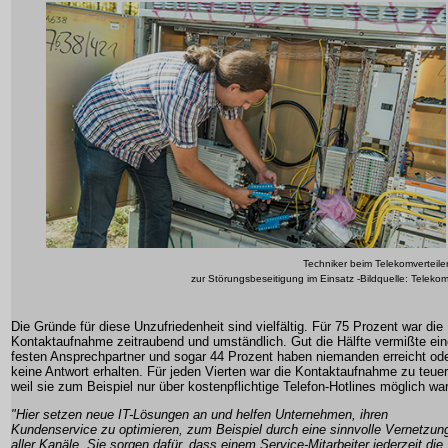
Techniker beim Telekomverteile
zur Störungsbeseitigung im Einsatz -Bildquelle: Teleko
Die Gründe für diese Unzufriedenheit sind vielfältig. Für 75 Prozent war die
Kontaktaufnahme zeitraubend und umständlich. Gut die Hälfte vermißte ei
festen Ansprechpartner und sogar 44 Prozent haben niemanden erreicht od
keine Antwort erhalten. Für jeden Vierten war die Kontaktaufnahme zu teuer
weil sie zum Beispiel nur über kostenpflichtige Telefon-Hotlines möglich war
"Hier setzen neue IT-Lösungen an und helfen Unternehmen, ihren
Kundenservice zu optimieren, zum Beispiel durch eine sinnvolle Vernetzun
aller Kanäle. Sie sorgen dafür, dass einem Service-Mitarbeiter jederzeit die