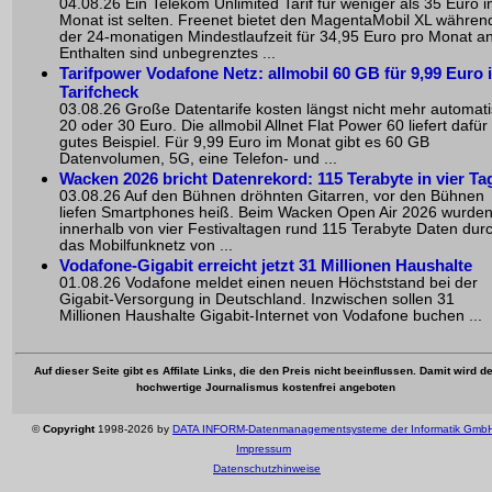
04.08.26 Ein Telekom Unlimited Tarif für weniger als 35 Euro 
Monat ist selten. Freenet bietet den MagentaMobil XL währen
der 24-monatigen Mindestlaufzeit für 34,95 Euro pro Monat an
Enthalten sind unbegrenztes ...
Tarifpower Vodafone Netz: allmobil 60 GB für 9,99 Euro 
Tarifcheck
03.08.26 Große Datentarife kosten längst nicht mehr automat
20 oder 30 Euro. Die allmobil Allnet Flat Power 60 liefert dafür
gutes Beispiel. Für 9,99 Euro im Monat gibt es 60 GB
Datenvolumen, 5G, eine Telefon- und ...
Wacken 2026 bricht Datenrekord: 115 Terabyte in vier Ta
03.08.26 Auf den Bühnen dröhnten Gitarren, vor den Bühnen
liefen Smartphones heiß. Beim Wacken Open Air 2026 wurde
innerhalb von vier Festivaltagen rund 115 Terabyte Daten dur
das Mobilfunknetz von ...
Vodafone-Gigabit erreicht jetzt 31 Millionen Haushalte
01.08.26 Vodafone meldet einen neuen Höchststand bei der
Gigabit-Versorgung in Deutschland. Inzwischen sollen 31
Millionen Haushalte Gigabit-Internet von Vodafone buchen ...
Auf dieser Seite gibt es Affilate Links, die den Preis nicht beeinflussen. Damit wird de
hochwertige Journalismus kostenfrei angeboten
©
Copyright
1998-2026 by
DATA INFORM-Datenmanagementsysteme der Informatik Gmb
Impressum
Datenschutzhinweise