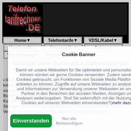
Home
▼
Telefontarife
▼
VDSL/Kabel
▼
Handytarife
▼
Stromtarife
▼
Reisen
▼
Cookie Banner
Versicherung
▼
Preisvergleich
▼
Umfrage: Jeder Zweite mit Kundenservice von
Unternehmen unzufrieden
Damit wir unsere Webseiten für Sie optimieren und personalis
können würden wir gerne Cookies verwenden. Zudem werd
Cookies gebraucht, um Funktionen von Soziale Media Plattfo
• 06.10.16 Wenn es um den Kundenservice geht, sind doch viele Verbrauch
anbieten zu können, Zugriffe auf unsere Webseiten zu analys
kritisch eingestellt. So gibt es oft einen Mangel bei der Kontaktaufnahme u
und Informationen zur Verwendung unserer Webseiten an un
zusätzlich, fehlende Ansprechpartner, laut einer aktuellen Umfrage des
Partner in den Bereichen der sozialen Medien, Anzeigen u
Branchenverbandes Bitkom. Dieses sorgt dann sicherlich für einen Abgang
Analysen weiterzugeben. Sind Sie widerruflich mit der Nutzun
Kunden. Besonders im Telekommunikationsbereich, gibt es viel Kritik bei d
Cookies auf unseren Webseiten einverstanden?(
mehr daz
Störungen im Telefon- und Mobilfunknetz. Immerhin zahlen hier oft die
Verbraucher, ohne dass Sie die gebuchte Leistung bekommen.
Nur die
Einverstanden
Notwendigen