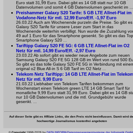
Euro statt 31,99 Euro. Dabei gibt es 14 GB statt nur 10 GB
Datenvolumen und somit 4 GB Datenvolumen geschenkt im ...
Preishammer Galaxy S20 Tarife: 5 GB LTE Allnet-Flat im
Vodafone-Netz für mtl. 12,99 Euro/Eff. -1,97 Euro
26.03.22 Auch am Wochenende purzeln die Preise. So gibt es
Galaxy S20 Tarife für unsere Leser zum Start in das
Wochenende weiterhin verbilligt. Nun wurde die Zuzahlung vo
49 auf 1 Euro für das Smartphone gesenkt. So gibt es das Top
Smartphone Galaxy S20 ...
Tariftipp Galaxy S20 FE 5G: 6 GB LTE Allnet-Flat im O2
Netz für mtl. 14,99 Euro/Eff. -2,97 Euro
23.03.22 Ab sofort gibt es wieder neue Angebote zum neuen
Samsung Galaxy S20 FE 5G 128 GB im Wert von rund 500 Eu
So gibt es das tolle Galaxy S20 FE 5G in Verbindung mit eine
original o2 Blue All-in S 6 GB Tarif im O2 Netz ...
Telekom Netz Tariftipp: 14 GB LTE Allnet-Flat im Teleko
Netz für mtl. 9,99 Euro
21.03.22 Liebhaber von Telekom Tarifen bekommen zum
Wochenstart einen Telekom green LTE 14 GB Smart Tarif für
monatliche 9,99 Euro statt 31,99 Euro. Dabei gibt es 14 GB sta
nur 10 GB Datenvolumen und die mtl. Grundgebühr wurde
gesenkt. ...
Auf dieser Seite gibt es Affilate Links, die den Preis nicht beeinflussen. Damit wird de
hochwertige Journalismus kostenfrei angeboten
©
Copyright
1998-2026 by
DATA INFORM-Datenmanagementsysteme der Informatik Gmb