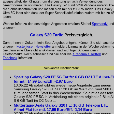
ausgestattet, der KI nutzt, um die Leistung je nach Verwendung des
Smartphones zu optimieren. Die Galaxy S20 und S20+-Modelle unterstütze
die Schnellladefunktion und lassen sich mit bis zu 25W laden. Das Galaxy
Ultra 5G lässt sich dank der Super-Schnellladefunktion zudem mit bis zu 
laden.
Weitere Infos zu den derzeitigen Angeboten erhalten Sie bei
Sparhandy
und
unserem
Galaxy S20 Tarife
Preisvergleich.
Damit Ihnen in Zukunft kein Spar-Angebot entgeht, können Sie sich auch b
unserem
kostenlosen Newsletter
anmelden. Einmal in der Woche bekomm
Sie dann eine Übersicht an Aktionen und wichtigen Änderungen im
Telefonmarkt. Noch schneller sind Sie aber via
X (ehemals Twitter)
und
Facebook
informiert.
Verwandte Nachrichten:
Spartipp Galaxy S20 FE 5G Tarife: 6 GB O2 LTE Allnet-Fl
für mtl. 14,99 Euro/Eff. -2,97 Euro
13.05.22 Ab sofort gibt es wieder neue Angebote zum neuen
Samsung Galaxy S20 FE 5G 128 GB im Wert von rund 500 E
zum langsamen Start in das Wochenende. So gibt es das tolle
Galaxy S20 FE 5G in Verbindung mit einem original o2 Blue All
S 6 GB Tarif im O2 Netz ...
Muttertags-Deals Galaxy S20 FE: 10 GB Telekom LTE
Allnet-Flat für mtl. 17,99 Euro/Eff. -1,14 Euro
07.05.22 Ab sofort gibt es wieder neue Angebote zum neuen