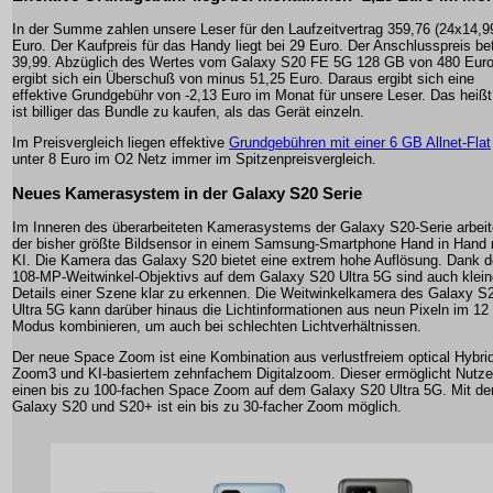
In der Summe zahlen unsere Leser für den Laufzeitvertrag 359,76 (24x14,9
Euro. Der Kaufpreis für das Handy liegt bei 29 Euro. Der Anschlusspreis be
39,99. Abzüglich des Wertes vom Galaxy S20 FE 5G 128 GB von 480 Eur
ergibt sich ein Überschuß von minus 51,25 Euro. Daraus ergibt sich eine
effektive Grundgebühr von -2,13 Euro im Monat für unsere Leser. Das heißt
ist billiger das Bundle zu kaufen, als das Gerät einzeln.
Im Preisvergleich liegen effektive
Grundgebühren mit einer 6 GB Allnet-Flat
unter 8 Euro im O2 Netz immer im Spitzenpreisvergleich.
Neues Kamerasystem in der Galaxy S20 Serie
Im Inneren des überarbeiteten Kamerasystems der Galaxy S20-Serie arbeit
der bisher größte Bildsensor in einem Samsung-Smartphone Hand in Hand 
KI. Die Kamera das Galaxy S20 bietet eine extrem hohe Auflösung. Dank 
108-MP-Weitwinkel-Objektivs auf dem Galaxy S20 Ultra 5G sind auch klein
Details einer Szene klar zu erkennen. Die Weitwinkelkamera des Galaxy S
Ultra 5G kann darüber hinaus die Lichtinformationen aus neun Pixeln im 1
Modus kombinieren, um auch bei schlechten Lichtverhältnissen.
Der neue Space Zoom ist eine Kombination aus verlustfreiem optical Hybri
Zoom3 und KI-basiertem zehnfachem Digitalzoom. Dieser ermöglicht Nutze
einen bis zu 100-fachen Space Zoom auf dem Galaxy S20 Ultra 5G. Mit d
Galaxy S20 und S20+ ist ein bis zu 30-facher Zoom möglich.