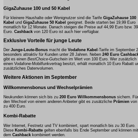
GigaZuhause 100 und 50 Kabel
Für kleinere Haushalte oder Wenignutzer sind die Tarife
GigaZuhause 100
Kabel
und
GigaZuhause 50 Kabel
geeignet. Beide starten bei 19,99 Euro
monatlich für 12 Monate. Danach steigen die Preise auf 44,99 Euro bzw. 3
Euro.
Cashback
von 120 Euro ist auch hier verfügbar.
Exklusive Vorteile für junge Leute
Der
Junge-Leute-Bonus
macht die
Vodafone Kabel
-Tarife im September 
besonders attraktiv für Kunden unter 28 Jahren. Neben
240 Euro Cashbac
gibt es einen
BestChoice-Gutschein
im Wert von 100 Euro. Wer zusätzlich
einen Vodafone-Mobilfunkvertrag besitzt, erhält monatlich 10 Euro Rabatt u
zusätzliches Datenvolumen.
Weitere Aktionen im September
Willkommensbonus und Wechselprämien
Neukunden können sich bis zu
200 Euro Willkommensbonus
sichern. Fü
den Wechsel von einem anderen Anbieter gibt es zusätzliche
Prämien
von 
zu 400 Euro.
Kombi-Rabatte
Wer Internet, Festnetz und TV kombiniert, spart monatlich bis zu 30 Euro.
Diese
Kombi-Rabatte
gelten ebenfalls bis Ende September und können mi
dem
Cashback
kombiniert werden.