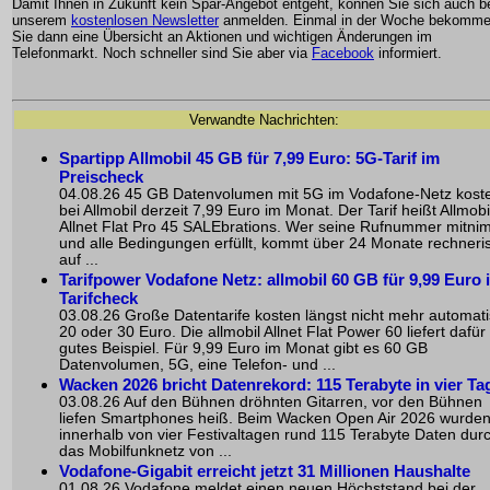
Damit Ihnen in Zukunft kein Spar-Angebot entgeht, können Sie sich auch b
unserem
kostenlosen Newsletter
anmelden. Einmal in der Woche bekomm
Sie dann eine Übersicht an Aktionen und wichtigen Änderungen im
Telefonmarkt. Noch schneller sind Sie aber via
Facebook
informiert.
Verwandte Nachrichten:
Spartipp Allmobil 45 GB für 7,99 Euro: 5G-Tarif im
Preischeck
04.08.26 45 GB Datenvolumen mit 5G im Vodafone-Netz kost
bei Allmobil derzeit 7,99 Euro im Monat. Der Tarif heißt Allmobi
Allnet Flat Pro 45 SALEbrations. Wer seine Rufnummer mitni
und alle Bedingungen erfüllt, kommt über 24 Monate rechneri
auf ...
Tarifpower Vodafone Netz: allmobil 60 GB für 9,99 Euro 
Tarifcheck
03.08.26 Große Datentarife kosten längst nicht mehr automat
20 oder 30 Euro. Die allmobil Allnet Flat Power 60 liefert dafür
gutes Beispiel. Für 9,99 Euro im Monat gibt es 60 GB
Datenvolumen, 5G, eine Telefon- und ...
Wacken 2026 bricht Datenrekord: 115 Terabyte in vier Ta
03.08.26 Auf den Bühnen dröhnten Gitarren, vor den Bühnen
liefen Smartphones heiß. Beim Wacken Open Air 2026 wurde
innerhalb von vier Festivaltagen rund 115 Terabyte Daten dur
das Mobilfunknetz von ...
Vodafone-Gigabit erreicht jetzt 31 Millionen Haushalte
01.08.26 Vodafone meldet einen neuen Höchststand bei der