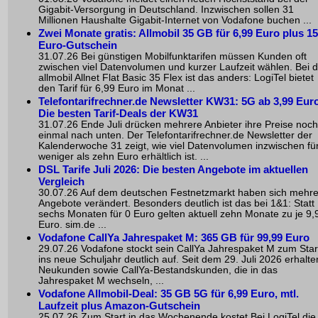
Gigabit-Versorgung in Deutschland. Inzwischen sollen 31
Millionen Haushalte Gigabit-Internet von Vodafone buchen ...
Zwei Monate gratis: Allmobil 35 GB für 6,99 Euro plus 15
Euro-Gutschein
31.07.26 Bei günstigen Mobilfunktarifen müssen Kunden oft
zwischen viel Datenvolumen und kurzer Laufzeit wählen. Bei d
allmobil Allnet Flat Basic 35 Flex ist das anders: LogiTel bietet
den Tarif für 6,99 Euro im Monat ...
Telefontarifrechner.de Newsletter KW31: 5G ab 3,99 Euro
Die besten Tarif-Deals der KW31
31.07.26 Ende Juli drücken mehrere Anbieter ihre Preise noch
einmal nach unten. Der Telefontarifrechner.de Newsletter der
Kalenderwoche 31 zeigt, wie viel Datenvolumen inzwischen fü
weniger als zehn Euro erhältlich ist. ...
DSL Tarife Juli 2026: Die besten Angebote im aktuellen
Vergleich
30.07.26 Auf dem deutschen Festnetzmarkt haben sich mehr
Angebote verändert. Besonders deutlich ist das bei 1&1: Statt
sechs Monaten für 0 Euro gelten aktuell zehn Monate zu je 9,
Euro. sim.de ...
Vodafone CallYa Jahrespaket M: 365 GB für 99,99 Euro
29.07.26 Vodafone stockt sein CallYa Jahrespaket M zum Star
ins neue Schuljahr deutlich auf. Seit dem 29. Juli 2026 erhalte
Neukunden sowie CallYa-Bestandskunden, die in das
Jahrespaket M wechseln, ...
Vodafone Allmobil-Deal: 35 GB 5G für 6,99 Euro, mtl.
Laufzeit plus Amazon-Gutschein
25.07.26 Zum Start in das Wochenende kostet Bei LogiTel die