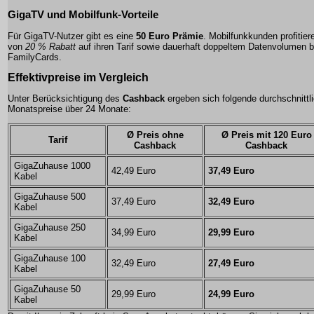
GigaTV und Mobilfunk-Vorteile
Für GigaTV-Nutzer gibt es eine
50 Euro Prämie
. Mobilfunkkunden profitier
von
20 % Rabatt
auf ihren Tarif sowie dauerhaft doppeltem Datenvolumen b
FamilyCards.
Effektivpreise im Vergleich
Unter Berücksichtigung des
Cashback
ergeben sich folgende durchschnittl
Monatspreise über 24 Monate:
Ø Preis ohne
Ø Preis mit 120 Euro
Tarif
Cashback
Cashback
GigaZuhause 1000
42,49 Euro
37,49 Euro
Kabel
GigaZuhause 500
37,49 Euro
32,49 Euro
Kabel
GigaZuhause 250
34,99 Euro
29,99 Euro
Kabel
GigaZuhause 100
32,49 Euro
27,49 Euro
Kabel
GigaZuhause 50
29,99 Euro
24,99 Euro
Kabel