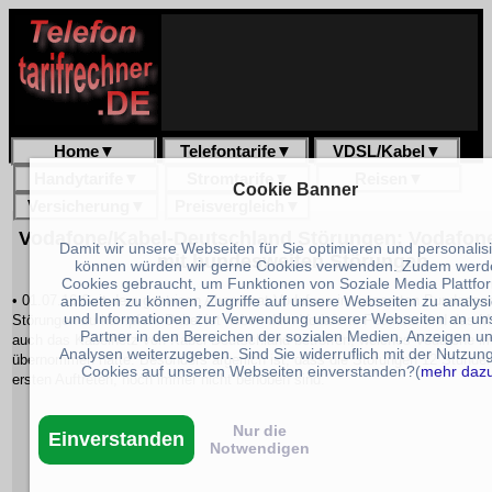
Home
▼
Telefontarife
▼
VDSL/Kabel
▼
Handytarife
▼
Stromtarife
▼
Reisen
▼
Cookie Banner
Versicherung
▼
Preisvergleich
▼
Vodafone/Kabel-Deutschland Störungen: Vodafon
Damit wir unsere Webseiten für Sie optimieren und personalis
mit bundesweiten Störungen
können würden wir gerne Cookies verwenden. Zudem werd
Cookies gebraucht, um Funktionen von Soziale Media Plattfo
anbieten zu können, Zugriffe auf unsere Webseiten zu analys
• 01.07.16 Seit dem gestrigen Abend hat Vodafone im gesamten Bundesgeb
und Informationen zur Verwendung unserer Webseiten an un
Störungen zu kämpfen. Dabei ist neben dem Vodafone Festnetz und das Mo
Partner in den Bereichen der sozialen Medien, Anzeigen u
auch das Kabelnetz von Kabel Deutschland betroffen, welches Vodafone im
Analysen weiterzugeben. Sind Sie widerruflich mit der Nutzun
übernommen hatte. Besonders ärgerlich ist, dass die Störungen 12 Stund
Cookies auf unseren Webseiten einverstanden?(
mehr daz
ersten Auftreten, noch immer nicht behoben sind.
Nur die
Einverstanden
Notwendigen