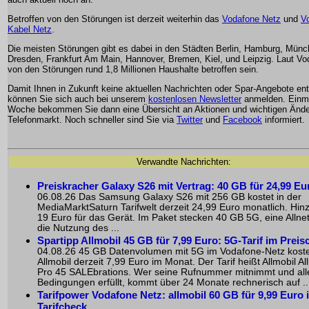
Betroffen von den Störungen ist derzeit weiterhin das
Vodafone Netz
und
V
Kabel Netz
.
Die meisten Störungen gibt es dabei in den Städten Berlin, Hamburg, Münc
Dresden, Frankfurt Am Main, Hannover, Bremen, Kiel, und Leipzig. Laut Vo
von den Störungen rund 1,8 Millionen Haushalte betroffen sein.
Damit Ihnen in Zukunft keine aktuellen Nachrichten oder Spar-Angebote en
können Sie sich auch bei unserem
kostenlosen Newsletter
anmelden. Einma
Woche bekommen Sie dann eine Übersicht an Aktionen und wichtigen Änd
Telefonmarkt. Noch schneller sind Sie via
Twitter
und
Facebook
informiert.
Verwandte Nachrichten:
Preiskracher Galaxy S26 mit Vertrag: 40 GB für 24,99 Eu
06.08.26 Das Samsung Galaxy S26 mit 256 GB kostet in der
MediaMarktSaturn Tarifwelt derzeit 24,99 Euro monatlich. H
19 Euro für das Gerät. Im Paket stecken 40 GB 5G, eine Allnet
die Nutzung des ...
Spartipp Allmobil 45 GB für 7,99 Euro: 5G-Tarif im Preis
04.08.26 45 GB Datenvolumen mit 5G im Vodafone-Netz koste
Allmobil derzeit 7,99 Euro im Monat. Der Tarif heißt Allmobil All
Pro 45 SALEbrations. Wer seine Rufnummer mitnimmt und all
Bedingungen erfüllt, kommt über 24 Monate rechnerisch auf ..
Tarifpower Vodafone Netz: allmobil 60 GB für 9,99 Euro 
Tarifcheck