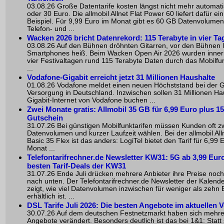
03.08.26 Große Datentarife kosten längst nicht mehr automat
oder 30 Euro. Die allmobil Allnet Flat Power 60 liefert dafür ei
Beispiel. Für 9,99 Euro im Monat gibt es 60 GB Datenvolumen
Telefon- und ...
Wacken 2026 bricht Datenrekord: 115 Terabyte in vier Ta
03.08.26 Auf den Bühnen dröhnten Gitarren, vor den Bühnen l
Smartphones heiß. Beim Wacken Open Air 2026 wurden inner
vier Festivaltagen rund 115 Terabyte Daten durch das Mobilfu
...
Vodafone-Gigabit erreicht jetzt 31 Millionen Haushalte
01.08.26 Vodafone meldet einen neuen Höchststand bei der G
Versorgung in Deutschland. Inzwischen sollen 31 Millionen Ha
Gigabit-Internet von Vodafone buchen ...
Zwei Monate gratis: Allmobil 35 GB für 6,99 Euro plus 1
Gutschein
31.07.26 Bei günstigen Mobilfunktarifen müssen Kunden oft zw
Datenvolumen und kurzer Laufzeit wählen. Bei der allmobil Alln
Basic 35 Flex ist das anders: LogiTel bietet den Tarif für 6,99 
Monat ...
Telefontarifrechner.de Newsletter KW31: 5G ab 3,99 Euro
besten Tarif-Deals der KW31
31.07.26 Ende Juli drücken mehrere Anbieter ihre Preise noc
nach unten. Der Telefontarifrechner.de Newsletter der Kalen
zeigt, wie viel Datenvolumen inzwischen für weniger als zehn 
erhältlich ist. ...
DSL Tarife Juli 2026: Die besten Angebote im aktuellen V
30.07.26 Auf dem deutschen Festnetzmarkt haben sich mehr
Angebote verändert. Besonders deutlich ist das bei 1&1: Statt