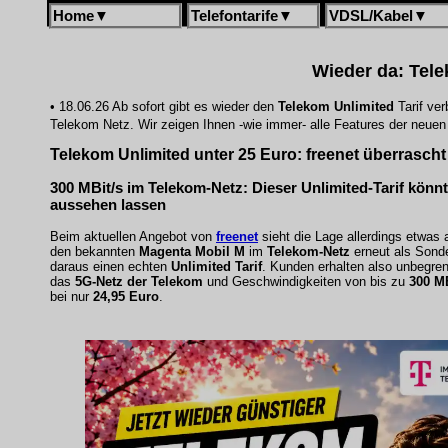
Home
▼
Telefontarife
▼
VDSL/Kabel
▼
Wieder da:
Tele
• 18.06.26 Ab sofort gibt es wieder den
Telekom Unlimited
Tarif ver
Telekom Netz. Wir zeigen Ihnen -wie immer- alle Features der neue
Telekom Unlimited unter 25 Euro: freenet überrasch
300 MBit/s im Telekom-Netz: Dieser Unlimited-Tarif könnte
aussehen lassen
Beim aktuellen Angebot von
freenet
sieht die Lage allerdings etwas 
den bekannten
Magenta Mobil M
im
Telekom-Netz
erneut als Sond
daraus einen echten
Unlimited Tarif
. Kunden erhalten also unbegren
das
5G-Netz der Telekom
und Geschwindigkeiten von bis zu
300 MB
bei nur
24,95 Euro
.