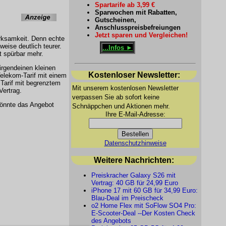
Spartarife ab 3,99 €
Sparwochen mit Rabatten,
Gutscheinen,
Anschlusspreisbefreiungen
Jetzt sparen und Vergleichen!
rksamkeit. Denn echte
eise deutlich teurer.
...Infos ►
t spürbar mehr.
 irgendeinen kleinen
Kostenloser Newsletter:
Telekom-Tarif mit einem
Tarif mit begrenztem
Mit unserem kostenlosen Newsletter
Vertrag.
verpassen Sie ab sofort keine
könnte das Angebot
Schnäppchen und Aktionen mehr.
Ihre E-Mail-Adresse:
Datenschutzhinweise
Weitere Nachrichten:
Preiskracher Galaxy S26 mit
Vertrag: 40 GB für 24,99 Euro
iPhone 17 mit 60 GB für 34,99 Euro:
Blau-Deal im Preischeck
o2 Home Flex mit SoFlow SO4 Pro:
E-Scooter-Deal --Der Kosten Check
des Angebots