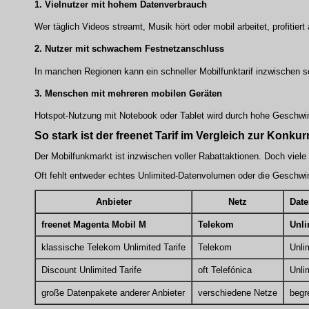
1. Vielnutzer mit hohem Datenverbrauch
Wer täglich Videos streamt, Musik hört oder mobil arbeitet, profiti
2. Nutzer mit schwachem Festnetzanschluss
In manchen Regionen kann ein schneller Mobilfunktarif inzwischen 
3. Menschen mit mehreren mobilen Geräten
Hotspot-Nutzung mit Notebook oder Tablet wird durch hohe Geschwi
So stark ist der freenet Tarif im Vergleich zur Konkur
Der Mobilfunkmarkt ist inzwischen voller Rabattaktionen. Doch viel
Oft fehlt entweder echtes Unlimited-Datenvolumen oder die Geschwind
Anbieter
Netz
Dat
freenet Magenta Mobil M
Telekom
Unli
klassische Telekom Unlimited Tarife
Telekom
Unli
Discount Unlimited Tarife
oft Telefónica
Unli
große Datenpakete anderer Anbieter
verschiedene Netze
begr