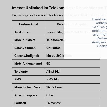
freenet Unlimited im Telekom-Netz: Die wichtigsten Ta
Die wichtigsten Eckdaten des Angebots zeigen schnell, warum der Tar
Damit wir
können
Tarifmerkmal
Details zum Angebot
Cookies 
anbieten 
Tarifname
freenet Magenta Mobil M Unlimited
und Info
Partne
Mobilfunknetz
Telekom-Netz
Analysen 
Cookie
Datenvolumen
Unlimited
Geschwindigkeit
bis zu 300 MBit/s
Mobilfunkstandard
5G
Telefonie
Allnet-Flat
SMS
SMS-Flat
Monatlicher Preis
24,95 Euro
Anschlusspreis
0 Euro
Laufzeit
24 Monate