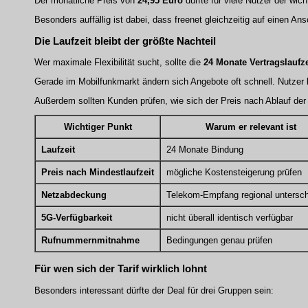
Der monatliche Preis von
24,95 Euro
dürfte für viele Nutzer der wic
Besonders auffällig ist dabei, dass freenet gleichzeitig auf einen Ans
Die Laufzeit bleibt der größte Nachteil
Wer maximale Flexibilität sucht, sollte die
24 Monate Vertragslaufze
Gerade im Mobilfunkmarkt ändern sich Angebote oft schnell. Nutzer bi
Außerdem sollten Kunden prüfen, wie sich der Preis nach Ablauf der 
Wichtiger Punkt
Warum er relevant ist
Laufzeit
24 Monate Bindung
Preis nach Mindestlaufzeit
mögliche Kostensteigerung prüfen
Netzabdeckung
Telekom-Empfang regional untersch
5G-Verfügbarkeit
nicht überall identisch verfügbar
Rufnummernmitnahme
Bedingungen genau prüfen
Für wen sich der Tarif wirklich lohnt
Besonders interessant dürfte der Deal für drei Gruppen sein: