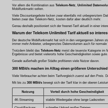
Vor allem die Kombination aus
Telekom-Netz
,
Unlimited Datenvol
Mobilfunkmarkt selten.
Viele Discountangebote locken zwar ebenfalls mit unbegrenztem Dat
bieten zwar das Telekom-Netz, kosten dafür aber deutlich mehr.
Genau deshalb positioniert sich der freenet-Tarif aktuell in einer int
Warum der Telekom Unlimited Tarif aktuell so interes
Der deutsche Mobilfunkmarkt hat sich in den vergangenen Jahren sta
immer mehr Anbieter, unbegrenztes Datenvolumen auch für normale 
Trotzdem bleibt das
Telekom-Netz
meist die teuerste Kategorie im M
Ergebnisse und bietet vielerorts hohe Geschwindigkeiten sowie gut
Gerade außerhalb großer Städte profitieren viele Nutzer davon.
300 MBit/s machen im Alltag einen größeren Unterschied 
Viele Verbraucher achten beim Tarifvergleich zuerst auf den Preis. D
Mit bis zu
300 MBit/s
bewegt sich der Tarif klar in der oberen Leistu
Nutzung
Vorteil durch hohe Geschwindigkeit
4K-Streaming
stabile Wiedergabe ohne lange Ladezeiten
Cloud-Backups
schneller Upload großer Dateien