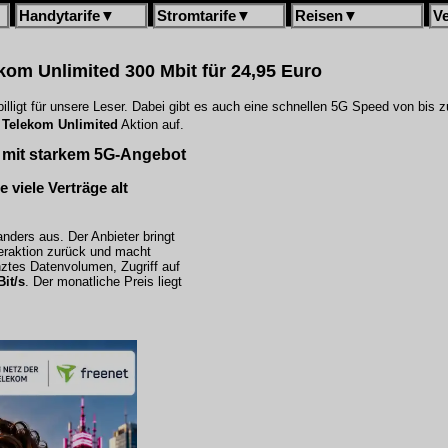
Handytarife
▼
Stromtarife
▼
Reisen
▼
V
kom Unlimited
300 Mbit für 24,95 Euro
billigt für unsere Leser. Dabei gibt es auch eine schnellen 5G Speed von bis 
n
Telekom Unlimited
Aktion auf.
t mit starkem 5G-Angebot
 viele Verträge alt
anders aus. Der Anbieter bringt
eraktion zurück und macht
ztes Datenvolumen, Zugriff auf
it/s
. Der monatliche Preis liegt