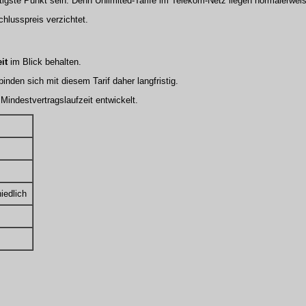
htigste Punkt sein. Denn Unlimited-Tarife im Telekom-Netz liegen normalerweis
chlusspreis verzichtet.
it
im Blick behalten.
nden sich mit diesem Tarif daher langfristig.
Mindestvertragslaufzeit entwickelt.
iedlich