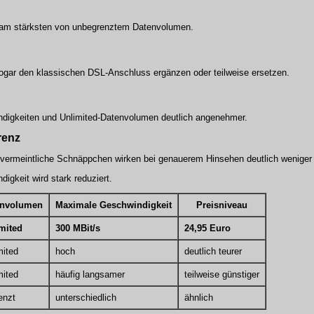
ert am stärksten von unbegrenztem Datenvolumen.
sogar den klassischen DSL-Anschluss ergänzen oder teilweise ersetzen.
ndigkeiten und Unlimited-Datenvolumen deutlich angenehmer.
renz
e vermeintliche Schnäppchen wirken bei genauerem Hinsehen deutlich weniger a
igkeit wird stark reduziert.
envolumen
Maximale Geschwindigkeit
Preisniveau
mited
300 MBit/s
24,95 Euro
mited
hoch
deutlich teurer
mited
häufig langsamer
teilweise günstiger
enzt
unterschiedlich
ähnlich