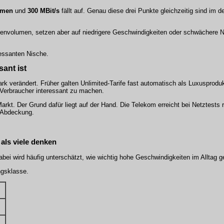
umen
und
300 MBit/s
fällt auf. Genau diese drei Punkte gleichzeitig sind im 
envolumen, setzen aber auf niedrigere Geschwindigkeiten oder schwächere N
eressanten Nische.
sant ist
rk verändert. Früher galten Unlimited-Tarife fast automatisch als Luxusprodu
Verbraucher interessant zu machen.
arkt. Der Grund dafür liegt auf der Hand. Die Telekom erreicht bei Netztests
e Abdeckung.
als viele denken
abei wird häufig unterschätzt, wie wichtig hohe Geschwindigkeiten im Alltag 
ngsklasse.