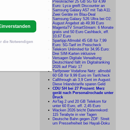
Preiskracher 25 GB 5G für 4,99
Euro: Lyca greift Discounter an
Samsung Galaxy A57 mit Tab A11:
Zwei Geräte im Blau-Deal
Samsung Galaxy S26 Ultra bei O2:
August Angebot ab 49,99 Euro
Einverstanden
MagentaTV SmartStream: 6 Monate
gratis und 50 Euro Cashback, eff.
10,67 Euro
Spartipp Allmobil 45 GB für 7,99
r die Notwendigen
Euro: 5G-Tarif im Preischeck
Telekom Unlimited für 34,95 Euro:
Drei SIM-Karten inklusive
Versagen Digitale Verwaltung:
Deutschland fällt im Digitalranking
2026 auf Platz 17
Tarifpower Vodafone Netz: allmobil
60 GB für 9,99 Euro im Tarifcheck
Callthrough ab 3,9 Cent im August:
Diese Inlandstarife sparen Geld
CDU SH bei 27 Prozent: Merz
gerät nach Personalrochade unter
Druck
AirTag 2 und 20 GB Telekom für
unter 60 Euro, eff. 2,45 Euro
Wacken 2026 bricht Datenrekord:
115 Terabyte in vier Tagen
Deutsche Bahn gegen ZDF: Streit
um Pressefreiheit bei Hayali-Doku