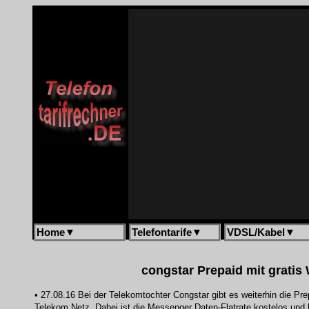
Home
▼
Telefontarife
▼
VDSL/Kabel
▼
congstar Prepaid mit gratis
• 27.08.16 Bei der Telekomtochter Congstar gibt es weiterhin die P
Telekom Netz. Dabei ist die Messenger Daten-Flatrate kostelos und