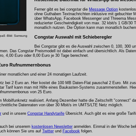
Ferner gibt es bei congstar die
Message Option
kostenlos
ohne Guthaben Textnachrichten inklusive mit gebuchter M
über WhatsApp, Facebook Messenger und Threema Messa
reduzierter Geschwindigkeit von max. 32 kbit/s 1 GB/30 T
monatlich nutzen. Die Option kann man monatlich buchen 
Spaß -Bild: Samsung
Congstar Auswahl mit Schieberegler
Bei Congstar gibt es die Auswahl zwischen 0, 100, 300 u
. Das Congstar Preismodell ist dabei einfach und übersichtlich. Als Daten-
, 4,00 Euro oder 8,00 Euro je 30 Tage berechnet.
25 Euro Rufnummernbonus
einer monatlichen und einer 24 monatigen Laufzeit.
z bei 2 Euro an. Hier kostet die 100 MB Daten-Flat pauschal 2 Euro. Mit zus
ar Tarif kann man mit Hilfe eines Baukasten-Systems zusammenstellen. Hier
 Rufnummernbonus von 25 Euro.
obilfunknetz realisiert. Anfang Dezember hatte die Zeitschrift "connect" d
schnittliche Datenraten von über 30 Mbit/s im UMTS/LTE Netz möglich.
r
und in unsere
Congstar Handytarife
Übersicht. Auch gibt es eine große Tari
 auch bei unserem
kostenlosen Newsletter
anmelden. Einmal in der Woche be
Auch können Sie uns auf
Twitter
und
Facebook
folgen.