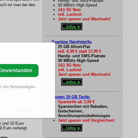
Handy- und SMS-Flatrate
uch ist man bei den
50 MBit/s High-Speed
1&1 5G Netz
mtl. Laufzeit
Jetzt sparen und Wechseln!
...Infos ►
Spartipp Handytarife:
25 GB Allnet-Flat
mtl. 6,99 € statt 17,99 €
Handy- und SMS-Flatrate
50 MBit/s High-Speed
1&1 5G Netz
mtl. Laufzeit
Einverstanden
Jetzt sparen und Wechseln!
...Infos ►
r die Notwendigen
Besten 10 GB Tarife:
Spartarife ab 3,99 €
Sparwochen mit Rabatten,
Gutscheinen,
Anschlusspreisbefreiungen
Jetzt sparen und Vergleichen!
 und 10 Euro
...Infos ►
9 Euro verlangt.
nger