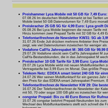
Preishammer Lyca Mobile mit 50 GB für 7,49 Euro: D
07.08.26 Im deutschen Mobilfunkmarkt ist bei Tarifen un
Mobile bietet 50 GB Datenvolumen für 7,49 Euro monatlic
Preiskracher 25 GB 5G für 4,99 Euro: Lyca greift D
05.08.26 Bei Lyca Mobile beginnen die neuen Tarife mit
Hinzu kommen zwei Prepaid Tarife mit 32 GB für 4,49 Eu
Telefontarifrechner.de Newsletter KW31: 5G ab 3,9
31.07.26 Ende Juli drücken mehrere Anbieter ihre Preis
zeigt, wie viel Datenvolumen inzwischen für weniger als ze
Vodafone CallYa Jahrespaket M: 365 GB für 99,99 
29.07.26 Vodafone stockt sein CallYa Jahrespaket M zum
CallYa-Bestandskunden, die in das Jahrespaket M wechse
Preiskracher 10 GB Tarife für 3,99 Euro: Lyca-Mobi
29.07.26 Lyca Mobile wirbt mit neuen Mobilfunktarifen 
Vertragstarife bei 3,99 Euro im Monat. Das größte Prep
Telekom Netz: EDEKA smart bietet 240 GB für einm
24.07.26 Wer seinen Mobilfunktarif für ein ganzes Jahr
den Preis für das EDEKA smart Jahrespaket Premium. Bi
Telefontarifrechner.de Newsletter KW 29: Die bes
16.07.26 Der Telefontarifrechner.de Newsletter der Kal
mit 50, 70 oder sogar 100 GB gibt es inzwischen für weni
congstar Prepaid: Bis zu 40 Euro Bonus für Ruf
15.07.26 congstar belohnt Prepaid-Neukunden bis zum 18
Wechsel des Mobilfunkanbieters stellt sich schnell die 
bekommt im ...