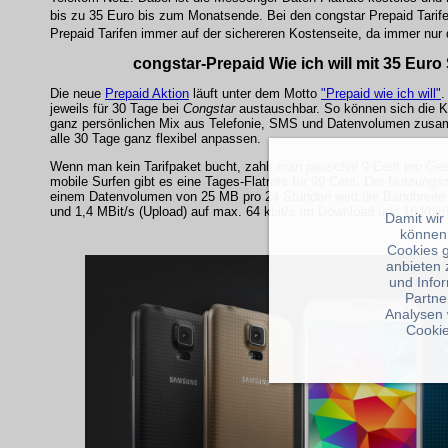
bis zu 35 Euro bis zum Monatsende. Bei den congstar Prepaid Tarif
Prepaid Tarifen immer auf der sichereren Kostenseite, da immer nur
congstar-Prepaid Wie ich will mit 35 Euro
Die neue
Prepaid Aktion
läuft unter dem Motto
"Prepaid wie ich will"
.
jeweils für 30 Tage bei
Congstar
austauschbar. So können sich die Ku
ganz persönlichen Mix aus Telefonie, SMS und Datenvolumen zusam
alle 30 Tage ganz flexibel anpassen.
Wenn man kein Tarifpaket bucht, zahlt man pauschal 9 Cent pro G
mobile Surfen gibt es eine Tages-Flatrate für 99 Cent. Der Nutzung
einem Datenvolumen von 25 MB pro 24 Stunden wird die Bandbreite
und 1,4 MBit/s (Upload) auf max. 64 kbit/s im Download und 16 kbit
Damit wir
können
Cookies 
anbieten 
und Info
Partne
Analysen 
Cookie