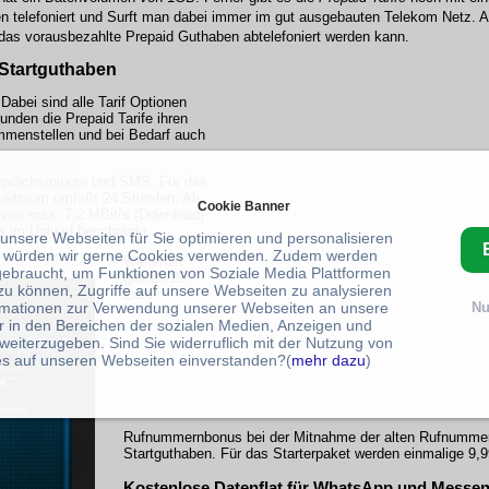
en telefoniert und Surft man dabei immer im gut ausgebauten Telekom Netz. A
 das vorausbezahlte Prepaid Guthaben abtelefoniert werden kann.
 Startguthaben
 Dabei sind alle Tarif Optionen
nden die Prepaid Tarife ihren
menstellen und bei Bedarf auch
esprächsminute und SMS. Für das
szeitraum umfaßt 24 Stunden. Ab
Cookie Banner
 von max. 7,2 MBit/s (Download)
/s im Upload beschränkt.
 unsere Webseiten für Sie optimieren und personalisieren
 würden wir gerne Cookies verwenden. Zudem werden
Weiterhin
gebraucht, um Funktionen von Soziale Media Plattformen
gibt es 25
zu können, Zugriffe auf unsere Webseiten zu analysieren
Euro
rmationen zur Verwendung unserer Webseiten an unsere
Nu
r in den Bereichen der sozialen Medien, Anzeigen und
weiterzugeben. Sind Sie widerruflich mit der Nutzung von
s auf unseren Webseiten einverstanden?(
mehr dazu
)
Rufnummernbonus bei der Mitnahme der alten Rufnummer
Startguthaben. Für das Starterpaket werden einmalige 9,9
Kostenlose Datenflat für WhatsApp und Messe