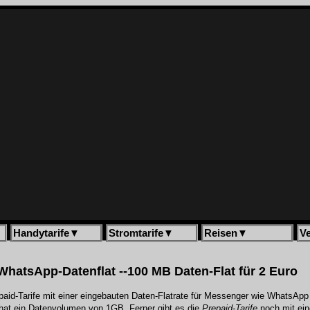
Handytarife
▼
Stromtarife
▼
Reisen
▼
V
 WhatsApp-Datenflat --100 MB Daten-Flat für 2 Euro
repaid-Tarife mit einer eingebauten Daten-Flatrate für Messenger wie WhatsA
 hat ein Datenvolumen von 1GB. Ferner gibt es die
Prepaid-Tarife
noch mit ei