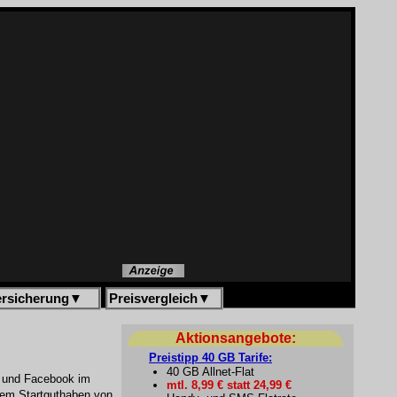
ersicherung
▼
Preisvergleich
▼
Aktionsangebote:
Preistipp 40 GB Tarife:
40 GB Allnet-Flat
pp und Facebook im
mtl. 8,99 € statt 24,99 €
nem Startguthaben von