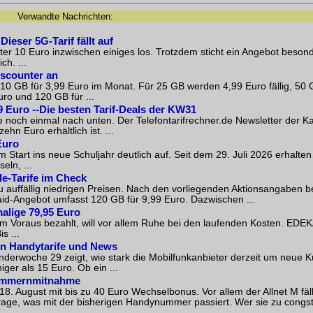
Verwandte Nachrichten:
ieser 5G-Tarif fällt auf
ter 10 Euro inzwischen einiges los. Trotzdem sticht ein Angebot beson
h. ...
iscounter an
 10 GB für 3,99 Euro im Monat. Für 25 GB werden 4,99 Euro fällig, 50 
ro und 120 GB für ...
9 Euro --Die besten Tarif-Deals der KW31
e noch einmal nach unten. Der Telefontarifrechner.de Newsletter der 
hn Euro erhältlich ist. ...
Euro
 Start ins neue Schuljahr deutlich auf. Seit dem 29. Juli 2026 erhalt
ln, ...
le-Tarife im Check
zu auffällig niedrigen Preisen. Nach den vorliegenden Aktionsangaben b
aid-Angebot umfasst 120 GB für 9,99 Euro. Dazwischen ...
alige 79,95 Euro
 im Voraus bezahlt, will vor allem Ruhe bei den laufenden Kosten. EDE
s ...
ten Handytarife und News
enderwoche 29 zeigt, wie stark die Mobilfunkanbieter derzeit um neue 
ger als 15 Euro. Ob ein ...
nummernmitnahme
. August mit bis zu 40 Euro Wechselbonus. Vor allem der Allnet M fäll
Frage, was mit der bisherigen Handynummer passiert. Wer sie zu congsta