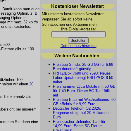
Kostenloser Newsletter:
. Damit kann man auch
essaging Option, z. B.
Mit unserem kostenlosen Newsletter
ging Option mit
verpassen Sie ab sofort keine
age mit max. 32 kbit/s
Schnäppchen und Aktionen mehr.
und ist kostenlos.
Ihre E-Mail-Adresse:
nd 500
Datenschutzhinweise
Flatrate gibt es 100
Weitere Nachrichten:
Preistipp Simde: 25 GB 5G für 6,99
Euro dauerhaft günstig
FRITZ!Box 7690 und 7590: Neues
Labor-Update bringt FRITZ!OS 8.50
ätzlichen 100
näher
 halten wir einen
20
Preishammer Lyca Mobile mit 50 GB
für 7,49 Euro: Dieser 5G-Tarif fällt
auf
as Telekomnetz als
Preistipp Blau mit Wechselbonus: 60
GB effektiv für 9,99 Euro
Deutsche Telekom Q2 2026:
fübersicht bei unserem
Prognose steigt auf 20 Milliarden
Euro
Preiskracher Unlimited-Tarif für
kommen Sie dann eine
14,99 Euro: Echte 5G-Flat im
Preischeck