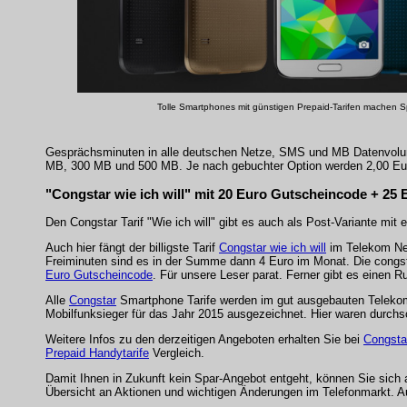
Tolle Smartphones mit günstigen Prepaid-Tarifen machen 
Gesprächsminuten in alle deutschen Netze, SMS und MB Datenvolumen
MB, 300 MB und 500 MB. Je nach gebuchter Option werden 2,00 Euro
"Congstar wie ich will" mit 20 Euro Gutscheincode + 
Den Congstar Tarif "Wie ich will" gibt es auch als Post-Variante mit 
Auch hier fängt der billigste Tarif
Congstar wie ich will
im Telekom Net
Freiminuten sind es in der Summe dann 4 Euro im Monat. Die congst
Euro Gutscheincode
. Für unsere Leser parat. Ferner gibt es einen
Alle
Congstar
Smartphone Tarife werden im gut ausgebauten Telekom M
Mobilfunksieger für das Jahr 2015 ausgezeichnet. Hier waren durch
Weitere Infos zu den derzeitigen Angeboten erhalten Sie bei
Congsta
Prepaid Handytarife
Vergleich.
Damit Ihnen in Zukunft kein Spar-Angebot entgeht, können Sie sich
Übersicht an Aktionen und wichtigen Änderungen im Telefonmarkt. 