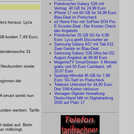
Preiskracher Galaxy S26 mit
Vertrag: 40 GB für 24,99 Euro
iPhone 17 mit 60 GB für 34,99 Euro:
Blau-Deal im Preischeck
o2 Home Flex mit SoFlow SO4 Pro:
ders heraus: Lyca
E-Scooter-Deal --Der Kosten Check
des Angebots
Preiskracher 25 GB 5G für 4,99
GB kosten 7,49 Euro.
Euro: Lyca greift Discounter an
Samsung Galaxy A57 mit Tab A11:
Zwei Geräte im Blau-Deal
Kalenderwoche 31
Samsung Galaxy S26 Ultra bei O2:
August Angebot ab 49,99 Euro
MagentaTV SmartStream: 6 Monate
en Neukunden sowie
gratis und 50 Euro Cashback, eff.
10,67 Euro
Spartipp Allmobil 45 GB für 7,99
Euro: 5G-Tarif im Preischeck
eginnen die
Telekom Unlimited für 34,95 Euro:
Drei SIM-Karten inklusive
Versagen Digitale Verwaltung:
KA smart senkt nun
Deutschland fällt im Digitalranking
2026 auf Platz 17
Kunden werben. Tarife
t dabei auf. Beim
r mitbringt,