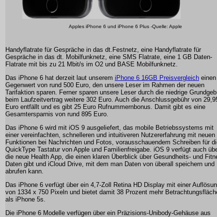
Apples iPhone 6 und iPhone 6 Plus -Quelle: Apple
Handyflatrate für Gespräche in das dt.Festnetz, eine Handyflatrate für
Gespräche in das dt. Mobilfunknetz, eine SMS Flatrate, eine 1 GB Daten-
Flatrate mit bis zu 21 Mbit/s im O2 und BASE Mobilfunknetz.
Das iPhone 6 hat derzeit laut unserem
iPhone 6 16GB Preisvergleich
einen
Gegenwert von rund 500 Euro, den unsere Leser im Rahmen der neuen
Tarifaktion sparen. Ferner sparen unsere Leser durch die niedrige Grundgeb
beim Laufzeitvertrag weitere 302 Euro. Auch die Anschlussgebühr von 29,9
Euro entfällt und es gibt 25 Euro Rufnummernbonus. Damit gibt es eine
Gesamtersparnis von rund 895 Euro.
Das iPhone 6 wird mit iOS 9 ausgeliefert, das mobile Betriebssystems mit
einer vereinfachten, schnelleren und intuitiveren Nutzererfahrung mit neuen
Funktionen bei Nachrichten und Fotos, vorausschauendem Schreiben für di
QuickType Tastatur von Apple und Familienfreigabe. iOS 9 verfügt auch üb
die neue Health App, die einen klaren Überblick über Gesundheits- und Fitn
Daten gibt und iCloud Drive, mit dem man Daten von überall speichern und
abrufen kann.
Das iPhone 6 verfügt über ein 4,7-Zoll Retina HD Display mit einer Auflösu
von 1334 x 750 Pixeln und bietet damit 38 Prozent mehr Betrachtungsfläch
als iPhone 5s.
Die iPhone 6 Modelle verfügen über ein Präzisions-Unibody-Gehäuse aus