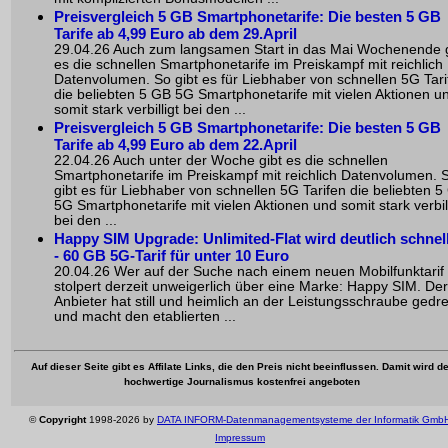
Preisvergleich 5 GB Smartphonetarife: Die besten 5 GB
Tarife ab 4,99 Euro ab dem 29.April
29.04.26 Auch zum langsamen Start in das Mai Wochenende g
es die schnellen Smartphonetarife im Preiskampf mit reichlich
Datenvolumen. So gibt es für Liebhaber von schnellen 5G Tari
die beliebten 5 GB 5G Smartphonetarife mit vielen Aktionen u
somit stark verbilligt bei den ...
Preisvergleich 5 GB Smartphonetarife: Die besten 5 GB
Tarife ab 4,99 Euro ab dem 22.April
22.04.26 Auch unter der Woche gibt es die schnellen
Smartphonetarife im Preiskampf mit reichlich Datenvolumen. 
gibt es für Liebhaber von schnellen 5G Tarifen die beliebten 5
5G Smartphonetarife mit vielen Aktionen und somit stark verbill
bei den ...
Happy SIM Upgrade: Unlimited-Flat wird deutlich schnel
- 60 GB 5G-Tarif für unter 10 Euro
20.04.26 Wer auf der Suche nach einem neuen Mobilfunktarif i
stolpert derzeit unweigerlich über eine Marke: Happy SIM. Der
Anbieter hat still und heimlich an der Leistungsschraube gedr
und macht den etablierten ...
Auf dieser Seite gibt es Affilate Links, die den Preis nicht beeinflussen. Damit wird de
hochwertige Journalismus kostenfrei angeboten
©
Copyright
1998-2026 by
DATA INFORM-Datenmanagementsysteme der Informatik Gmb
Impressum