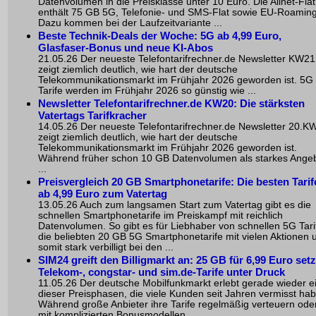
Datenvolumen in die Preisklasse unter 10 Euro. Die Allnet-Flat
enthält 75 GB 5G, Telefonie- und SMS-Flat sowie EU-Roaming
Dazu kommen bei der Laufzeitvariante ...
Beste Technik-Deals der Woche: 5G ab 4,99 Euro,
Glasfaser-Bonus und neue KI-Abos
21.05.26 Der neueste Telefontarifrechner.de Newsletter KW21
zeigt ziemlich deutlich, wie hart der deutsche
Telekommunikationsmarkt im Frühjahr 2026 geworden ist. 5G
Tarife werden im Frühjahr 2026 so günstig wie ...
Newsletter Telefontarifrechner.de KW20: Die stärksten
Vatertags Tarifkracher
14.05.26 Der neueste Telefontarifrechner.de Newsletter 20.K
zeigt ziemlich deutlich, wie hart der deutsche
Telekommunikationsmarkt im Frühjahr 2026 geworden ist.
Während früher schon 10 GB Datenvolumen als starkes Ange
...
Preisvergleich 20 GB Smartphonetarife: Die besten Tarif
ab 4,99 Euro zum Vatertag
13.05.26 Auch zum langsamen Start zum Vatertag gibt es die
schnellen Smartphonetarife im Preiskampf mit reichlich
Datenvolumen. So gibt es für Liebhaber von schnellen 5G Tari
die beliebten 20 GB 5G Smartphonetarife mit vielen Aktionen 
somit stark verbilligt bei den ...
SIM24 greift den Billigmarkt an: 25 GB für 6,99 Euro set
Telekom-, congstar- und sim.de-Tarife unter Druck
11.05.26 Der deutsche Mobilfunkmarkt erlebt gerade wieder e
dieser Preisphasen, die viele Kunden seit Jahren vermisst ha
Während große Anbieter ihre Tarife regelmäßig verteuern ode
mit komplizierten Bonusmodellen ...