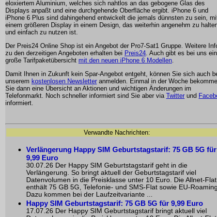
eloxiertem Aluminium, welches sich nahtlos an das gebogene Glas des
Displays anpaßt und eine durchgehende Oberfläche ergibt. iPhone 6 und
iPhone 6 Plus sind dahingehend entwickelt die jemals dünnsten zu sein, mi
einem größeren Display in einem Design, das weiterhin angenehm zu halte
und einfach zu nutzen ist.
Der Preis24 Online Shop ist ein Angebot der Pro7-Sat1 Gruppe. Weitere Inf
zu den derzeitigen Angeboten erhalten bei
Preis24
. Auch gibt es bei uns ei
große Tarifpaketübersicht
mit den neuen iPhone 6 Modellen
.
Damit Ihnen in Zukunft kein Spar-Angebot entgeht, können Sie sich auch b
unserem
kostenlosen Newsletter
anmelden. Einmal in der Woche bekomm
Sie dann eine Übersicht an Aktionen und wichtigen Änderungen im
Telefonmarkt. Noch schneller informiert sind Sie aber via
Twitter
und
Faceb
informiert.
Verwandte Nachrichten:
Verlängerung Happy SIM Geburtstagstarif: 75 GB 5G für
9,99 Euro
30.07.26 Der Happy SIM Geburtstagstarif geht in die
Verlängerung. So bringt aktuell der Geburtstagstarif viel
Datenvolumen in die Preisklasse unter 10 Euro. Die Allnet-Flat
enthält 75 GB 5G, Telefonie- und SMS-Flat sowie EU-Roaming
Dazu kommen bei der Laufzeitvariante ...
Happy SIM Geburtstagstarif: 75 GB 5G für 9,99 Euro
17.07.26 Der Happy SIM Geburtstagstarif bringt aktuell viel