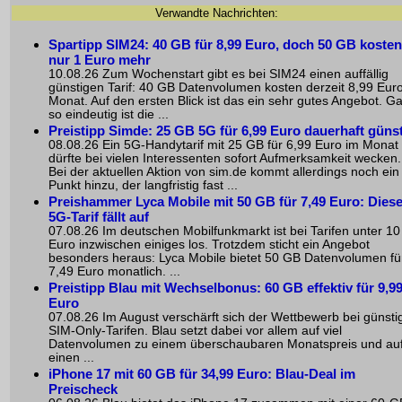
Verwandte Nachrichten:
Spartipp SIM24: 40 GB für 8,99 Euro, doch 50 GB kosten
nur 1 Euro mehr
10.08.26 Zum Wochenstart gibt es bei SIM24 einen auffällig
günstigen Tarif: 40 GB Datenvolumen kosten derzeit 8,99 Eur
Monat. Auf den ersten Blick ist das ein sehr gutes Angebot. G
so eindeutig ist die ...
Preistipp Simde: 25 GB 5G für 6,99 Euro dauerhaft güns
08.08.26 Ein 5G-Handytarif mit 25 GB für 6,99 Euro im Monat
dürfte bei vielen Interessenten sofort Aufmerksamkeit wecken.
Bei der aktuellen Aktion von sim.de kommt allerdings noch ein
Punkt hinzu, der langfristig fast ...
Preishammer Lyca Mobile mit 50 GB für 7,49 Euro: Diese
5G-Tarif fällt auf
07.08.26 Im deutschen Mobilfunkmarkt ist bei Tarifen unter 10
Euro inzwischen einiges los. Trotzdem sticht ein Angebot
besonders heraus: Lyca Mobile bietet 50 GB Datenvolumen fü
7,49 Euro monatlich. ...
Preistipp Blau mit Wechselbonus: 60 GB effektiv für 9,9
Euro
07.08.26 Im August verschärft sich der Wettbewerb bei günsti
SIM-Only-Tarifen. Blau setzt dabei vor allem auf viel
Datenvolumen zu einem überschaubaren Monatspreis und au
einen ...
iPhone 17 mit 60 GB für 34,99 Euro: Blau-Deal im
Preischeck