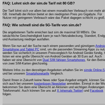
FAQ: Lohnt sich der sim.de Tarif mit 80 GB?
Der Tarif lohnt sich vor allem bei einem monatlichen Verbrauch von mehr al
GB. Innerhalb der Aktion bietet er den niedrigsten Preis pro Gigabyte. Für
Nutzer mit geringerem Verbrauch wäre das Paket dagegen schlicht zu groß
FAQ: Wie schnell sind die 5G-Tarife von sim.de?
Die angebotenen Tarife erreichen laut sim.de maximal 50 MBit/s. Die
tatsächliche Geschwindigkeit kann je nach Netzabdeckung, Standort, Endg
und Auslastung niedriger ausfallen.
Wenn Sie nun auf der Suche nach einem passenden und günstigem
Androi
Smartphone und Tablet PC
sind, um die passenden Streaming Apps zu nut
werden Sie sicherlich in unserem Preisvergleich für Android Geräte fündig, h
listen wir eine große Übersicht von Android Geräten ab 30 Euro auf. Auch
haben wir eine Übersicht von
Dual SIM fähigen Smartphones
, für den Betri
von zwei SIM-Karten gleichzeitig.
Weitere Infos zu den derzeitigen Angeboten erhalten Sie im
simde Online-
und bei unserem
Smartphonetarife
Vergleich.
Damit Ihnen in Zukunft keine News oder Spar-Angebot entgeht, können Sie
sich auch bei unserem
kostenlosen Newsletter
anmelden. Einmal in der W
bekommen Sie dann eine Übersicht an Aktionen und wichtigen Änderungen
Telefonmarkt. Auch können Sie uns auf
X (ehemals Twitter)
und
Facebook
folgen.