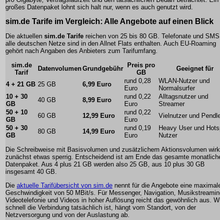
großes Datenpaket lohnt sich halt nur, wenn es auch genutzt wird.
sim.de Tarife im Vergleich: Alle Angebote auf einen Blick
Die aktuellen
sim.de Tarife
reichen von 25 bis 80 GB. Telefonate und SMS
alle deutschen Netze sind in den Allnet Flats enthalten. Auch EU-Roaming
gehört nach Angaben des Anbieters zum Tarifumfang.
sim.de
Preis pro
Datenvolumen
Grundgebühr
Geeignet für
Tarif
GB
rund 0,28
WLAN-Nutzer und
4 + 21 GB
25 GB
6,99 Euro
Euro
Normalsurfer
10 + 30
rund 0,22
Alltagsnutzer und
40 GB
8,99 Euro
GB
Euro
Streamer
50 + 10
rund 0,22
60 GB
12,99 Euro
Vielnutzer und Pendl
GB
Euro
50 + 30
rund 0,19
Heavy User und Hots
80 GB
14,99 Euro
GB
Euro
Nutzer
Die Schreibweise mit Basisvolumen und zusätzlichem Aktionsvolumen wirk
zunächst etwas sperrig. Entscheidend ist am Ende das gesamte monatlich
Datenpaket. Aus 4 plus 21 GB werden also 25 GB, aus 10 plus 30 GB
insgesamt 40 GB.
Die
aktuelle Tarifübersicht von sim.de
nennt für die Angebote eine maximal
Geschwindigkeit von 50 MBit/s. Für Messenger, Navigation, Musikstreamin
Videotelefonie und Videos in hoher Auflösung reicht das gewöhnlich aus. W
schnell die Verbindung tatsächlich ist, hängt vom Standort, von der
Netzversorgung und von der Auslastung ab.