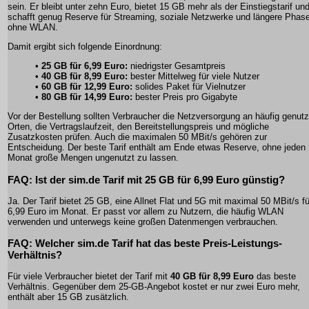
sein. Er bleibt unter zehn Euro, bietet 15 GB mehr als der Einstiegstarif un
schafft genug Reserve für Streaming, soziale Netzwerke und längere Phas
ohne WLAN.
Damit ergibt sich folgende Einordnung:
•
25 GB für 6,99 Euro:
niedrigster Gesamtpreis
•
40 GB für 8,99 Euro:
bester Mittelweg für viele Nutzer
•
60 GB für 12,99 Euro:
solides Paket für Vielnutzer
•
80 GB für 14,99 Euro:
bester Preis pro Gigabyte
Vor der Bestellung sollten Verbraucher die Netzversorgung an häufig genut
Orten, die Vertragslaufzeit, den Bereitstellungspreis und mögliche
Zusatzkosten prüfen. Auch die maximalen 50 MBit/s gehören zur
Entscheidung. Der beste Tarif enthält am Ende etwas Reserve, ohne jeden
Monat große Mengen ungenutzt zu lassen.
FAQ: Ist der sim.de Tarif mit 25 GB für 6,99 Euro günstig?
Ja. Der Tarif bietet 25 GB, eine Allnet Flat und 5G mit maximal 50 MBit/s fü
6,99 Euro im Monat. Er passt vor allem zu Nutzern, die häufig WLAN
verwenden und unterwegs keine großen Datenmengen verbrauchen.
FAQ: Welcher sim.de Tarif hat das beste Preis-Leistungs-
Verhältnis?
Für viele Verbraucher bietet der Tarif mit
40 GB für 8,99 Euro
das beste
Verhältnis. Gegenüber dem 25-GB-Angebot kostet er nur zwei Euro mehr,
enthält aber 15 GB zusätzlich.