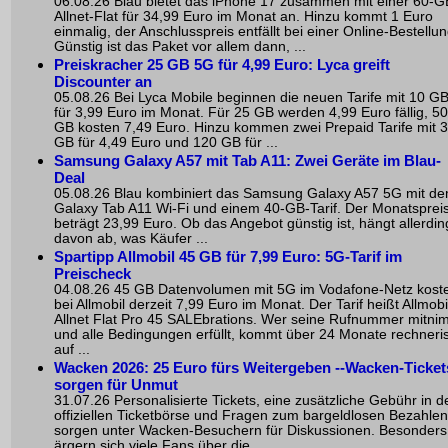
06.08.26 Blau bietet das iPhone 17 zusammen mit einer 60-G
Allnet-Flat für 34,99 Euro im Monat an. Hinzu kommt 1 Euro
einmalig, der Anschlusspreis entfällt bei einer Online-Bestellun
Günstig ist das Paket vor allem dann, ...
Preiskracher 25 GB 5G für 4,99 Euro: Lyca greift
Discounter an
05.08.26 Bei Lyca Mobile beginnen die neuen Tarife mit 10 G
für 3,99 Euro im Monat. Für 25 GB werden 4,99 Euro fällig, 50
GB kosten 7,49 Euro. Hinzu kommen zwei Prepaid Tarife mit 
GB für 4,49 Euro und 120 GB für ...
Samsung Galaxy A57 mit Tab A11: Zwei Geräte im Blau-
Deal
05.08.26 Blau kombiniert das Samsung Galaxy A57 5G mit d
Galaxy Tab A11 Wi-Fi und einem 40-GB-Tarif. Der Monatsprei
beträgt 23,99 Euro. Ob das Angebot günstig ist, hängt allerdin
davon ab, was Käufer ...
Spartipp Allmobil 45 GB für 7,99 Euro: 5G-Tarif im
Preischeck
04.08.26 45 GB Datenvolumen mit 5G im Vodafone-Netz kost
bei Allmobil derzeit 7,99 Euro im Monat. Der Tarif heißt Allmobi
Allnet Flat Pro 45 SALEbrations. Wer seine Rufnummer mitni
und alle Bedingungen erfüllt, kommt über 24 Monate rechneri
auf ...
Wacken 2026: 25 Euro fürs Weitergeben --Wacken-Ticket
sorgen für Unmut
31.07.26 Personalisierte Tickets, eine zusätzliche Gebühr in d
offiziellen Ticketbörse und Fragen zum bargeldlosen Bezahlen
sorgen unter Wacken-Besuchern für Diskussionen. Besonders
ärgern sich viele Fans über die ...