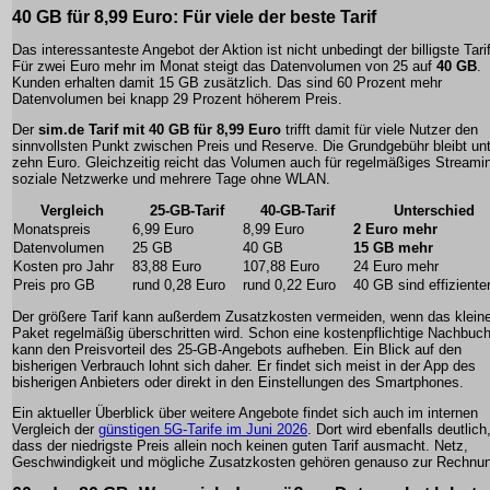
40 GB für 8,99 Euro: Für viele der beste Tarif
Das interessanteste Angebot der Aktion ist nicht unbedingt der billigste Tarif
Für zwei Euro mehr im Monat steigt das Datenvolumen von 25 auf
40 GB
.
Kunden erhalten damit 15 GB zusätzlich. Das sind 60 Prozent mehr
Datenvolumen bei knapp 29 Prozent höherem Preis.
Der
sim.de Tarif mit 40 GB für 8,99 Euro
trifft damit für viele Nutzer den
sinnvollsten Punkt zwischen Preis und Reserve. Die Grundgebühr bleibt un
zehn Euro. Gleichzeitig reicht das Volumen auch für regelmäßiges Streami
soziale Netzwerke und mehrere Tage ohne WLAN.
Vergleich
25-GB-Tarif
40-GB-Tarif
Unterschied
Monatspreis
6,99 Euro
8,99 Euro
2 Euro mehr
Datenvolumen
25 GB
40 GB
15 GB mehr
Kosten pro Jahr
83,88 Euro
107,88 Euro
24 Euro mehr
Preis pro GB
rund 0,28 Euro
rund 0,22 Euro
40 GB sind effiziente
Der größere Tarif kann außerdem Zusatzkosten vermeiden, wenn das klein
Paket regelmäßig überschritten wird. Schon eine kostenpflichtige Nachbuc
kann den Preisvorteil des 25-GB-Angebots aufheben. Ein Blick auf den
bisherigen Verbrauch lohnt sich daher. Er findet sich meist in der App des
bisherigen Anbieters oder direkt in den Einstellungen des Smartphones.
Ein aktueller Überblick über weitere Angebote findet sich auch im internen
Vergleich der
günstigen 5G-Tarife im Juni 2026
. Dort wird ebenfalls deutlich
dass der niedrigste Preis allein noch keinen guten Tarif ausmacht. Netz,
Geschwindigkeit und mögliche Zusatzkosten gehören genauso zur Rechnu