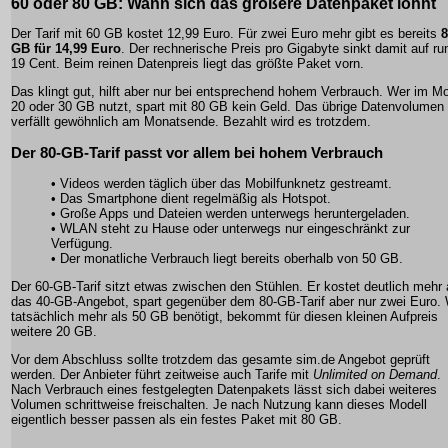
60 oder 80 GB: Wann sich das größere Datenpaket lohnt
Der Tarif mit 60 GB kostet 12,99 Euro. Für zwei Euro mehr gibt es bereits
8
GB für 14,99 Euro
. Der rechnerische Preis pro Gigabyte sinkt damit auf ru
19 Cent. Beim reinen Datenpreis liegt das größte Paket vorn.
Das klingt gut, hilft aber nur bei entsprechend hohem Verbrauch. Wer im M
20 oder 30 GB nutzt, spart mit 80 GB kein Geld. Das übrige Datenvolumen
verfällt gewöhnlich am Monatsende. Bezahlt wird es trotzdem.
Der 80-GB-Tarif passt vor allem bei hohem Verbrauch
• Videos werden täglich über das Mobilfunknetz gestreamt.
• Das Smartphone dient regelmäßig als Hotspot.
• Große Apps und Dateien werden unterwegs heruntergeladen.
• WLAN steht zu Hause oder unterwegs nur eingeschränkt zur
Verfügung.
• Der monatliche Verbrauch liegt bereits oberhalb von 50 GB.
Der 60-GB-Tarif sitzt etwas zwischen den Stühlen. Er kostet deutlich mehr 
das 40-GB-Angebot, spart gegenüber dem 80-GB-Tarif aber nur zwei Euro.
tatsächlich mehr als 50 GB benötigt, bekommt für diesen kleinen Aufpreis
weitere 20 GB.
Vor dem Abschluss sollte trotzdem das gesamte sim.de Angebot geprüft
werden. Der Anbieter führt zeitweise auch Tarife mit
Unlimited on Demand
.
Nach Verbrauch eines festgelegten Datenpakets lässt sich dabei weiteres
Volumen schrittweise freischalten. Je nach Nutzung kann dieses Modell
eigentlich besser passen als ein festes Paket mit 80 GB.