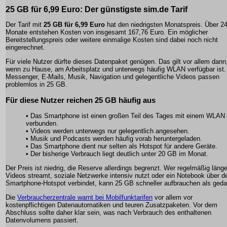
25 GB für 6,99 Euro: Der günstigste sim.de Tarif
Der Tarif mit
25 GB für 6,99 Euro
hat den niedrigsten Monatspreis. Über 2
Monate entstehen Kosten von insgesamt 167,76 Euro. Ein möglicher
Bereitstellungspreis oder weitere einmalige Kosten sind dabei noch nicht
eingerechnet.
Für viele Nutzer dürfte dieses Datenpaket genügen. Das gilt vor allem dann
wenn zu Hause, am Arbeitsplatz und unterwegs häufig WLAN verfügbar ist.
Messenger, E-Mails, Musik, Navigation und gelegentliche Videos passen
problemlos in 25 GB.
Für diese Nutzer reichen 25 GB häufig aus
• Das Smartphone ist einen großen Teil des Tages mit einem WLAN
verbunden.
• Videos werden unterwegs nur gelegentlich angesehen.
• Musik und Podcasts werden häufig vorab heruntergeladen.
• Das Smartphone dient nur selten als Hotspot für andere Geräte.
• Der bisherige Verbrauch liegt deutlich unter 20 GB im Monat.
Der Preis ist niedrig, die Reserve allerdings begrenzt. Wer regelmäßig läng
Videos streamt, soziale Netzwerke intensiv nutzt oder ein Notebook über d
Smartphone-Hotspot verbindet, kann 25 GB schneller aufbrauchen als geda
Die
Verbraucherzentrale warnt bei Mobilfunktarifen
vor allem vor
kostenpflichtigen Datenautomatiken und teuren Zusatzpaketen. Vor dem
Abschluss sollte daher klar sein, was nach Verbrauch des enthaltenen
Datenvolumens passiert.