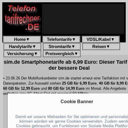
Home
▼
Telefontarife
▼
VDSL/Kabel
▼
Handytarife
▼
Stromtarife
▼
Reisen
▼
Versicherung
▼
Preisvergleich
▼
sim.de Smartphonetarife ab 6,99 Euro: Dieser Tarif 
der bessere Deal
• 23.06.26 Der Mobilfunkanbieter sim.de startet erneut eine Tarifaktion mit v
Datenpaketen. Zur Auswahl stehen
25 GB für 6,99 Euro
,
40 GB für 8,99 E
60 GB für 12,99 Euro
und
80 GB für 14,99 Euro
im Monat. Alle Angebote
enthalten eine 5G Allnet Flat mit maximal 50 MBit/s.
Cookie Banner
Damit wir unsere Webseiten für Sie optimieren und personalis
können würden wir gerne Cookies verwenden. Zudem werd
Cookies gebraucht, um Funktionen von Soziale Media Plattfo