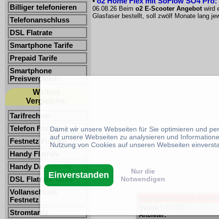
•
o2 Home Flex mit SoFlow SO4 Pro: 
Billiger telefonieren
06.08.26 Beim
o2 E-Scooter Angebot
wird 
Glasfaser bestellt, soll zwölf Monate lang 
Telefonanschluss
DSL Flatrate
Smartphone Tarife
Prepaid Tarife
Smartphone
Preisvergleich
Weitere
Vergleiche:
Tarifrechner
Telefon Flatrate
Damit wir unsere Webseiten für Sie optimieren und p
auf unsere Webseiten zu analysieren und Informatione
Festnetz Flatrate
Nutzung von Cookies auf unseren Webseiten einverst
Handy Flatrate
Handy Datentarife
Nur die
Einverstanden
Notwendigen
DSL Flatrate Tarife
Vollanschluss
Smartphone Tarife -Freimin
Festnetz
Stand:
6.8.2026
Stromtarife
Anbieter: