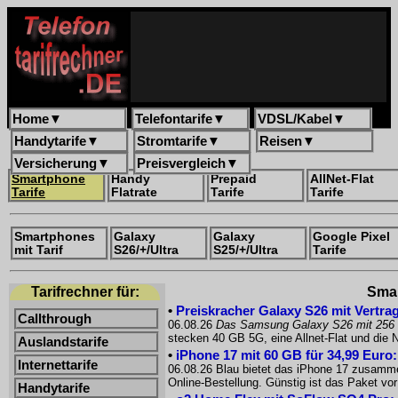
Home
▼
Telefontarife
▼
VDSL/Kabel
▼
Handytarife
▼
Stromtarife
▼
Reisen
▼
Versicherung
▼
Preisvergleich
▼
Smartphone
Handy
Prepaid
AllNet-Flat
Tarife
Flatrate
Tarife
Tarife
Smartphones
Galaxy
Galaxy
Google Pixel
mit Tarif
S26/+/Ultra
S25/+/Ultra
Tarife
Tarifrechner für:
Smar
•
Preiskracher Galaxy S26 mit Vertrag
Callthrough
06.08.26
Das Samsung Galaxy S26 mit 256
stecken 40 GB 5G, eine Allnet-Flat und die
Auslandstarife
•
iPhone 17 mit 60 GB für 34,99 Euro
Internettarife
06.08.26 Blau bietet das iPhone 17 zusammen
Online-Bestellung. Günstig ist das Paket 
Handytarife