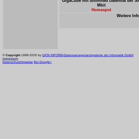
GigaCube mit unlimited Datenflat bei 50
Mbit
Homespot
Weitere Inf
©
Copyright
1998-2026 by
DATA INFORM-Datenmanagementsysteme der Informatik GmbH
Impressum
Datenschutzhinweise
Bei Google+