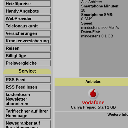
Alle Anbieter
Heizölpreise
Smartphone Minuten:
10
Handy Angebote
Smartphone SMS:
WebProvider
0 SMS
Speed:
Telefonauskunft
mindestens 500 Mbit/s
Daten-Flat:
Versicherungen
mindestens 0.1 GB
Krankenversicherung
Reisen
Billigflüge
Preisvergleiche
Service:
RSS Feed
Anbieter:
RSS Feed lesen
kostenlosen
Newsletter
abonnieren
Callya Prepaid Start 2 GB
Tarifrechner auf Ihrer
Weitere Inf
Homepage
Newsgrabber auf
Ihrer Homepage