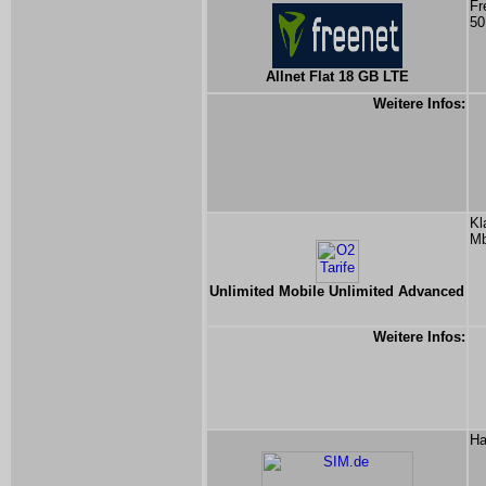
Fr
50
Allnet Flat 18 GB LTE
Weitere Infos:
Kl
Mb
Unlimited Mobile Unlimited Advanced
Weitere Infos:
Ha