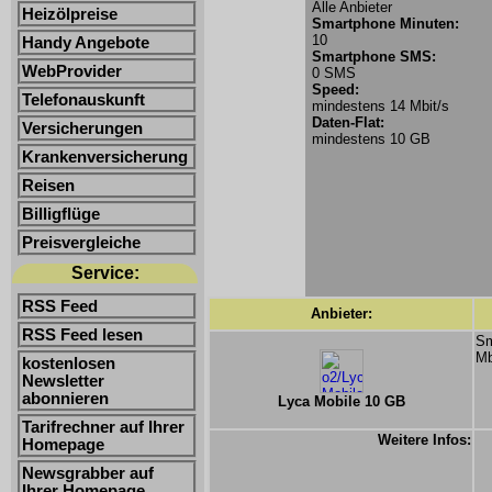
Alle Anbieter
Heizölpreise
Smartphone Minuten:
10
Handy Angebote
Smartphone SMS:
WebProvider
0 SMS
Speed:
Telefonauskunft
mindestens 14 Mbit/s
Daten-Flat:
Versicherungen
mindestens 10 GB
Krankenversicherung
Reisen
Billigflüge
Preisvergleiche
Service:
RSS Feed
Anbieter:
RSS Feed lesen
Sm
Mb
kostenlosen
Newsletter
abonnieren
Lyca Mobile 10 GB
Tarifrechner auf Ihrer
Weitere Infos:
Homepage
Newsgrabber auf
Ihrer Homepage