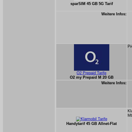
sparSIM 45 GB 5G Tarif
Weitere Infos:
Pr
O2 Prepaid Tarife
O2 my Prepaid M 20 GB
Weitere Infos:
Kl
Mb
Handytarif 45 GB Allnet-Flat