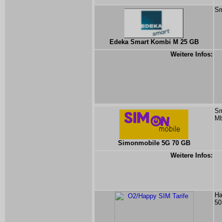
Sm
Edeka Smart Kombi M 25 GB
Weitere Infos:
Sm
Mb
Simonmobile 5G 70 GB
Weitere Infos:
Ha
50