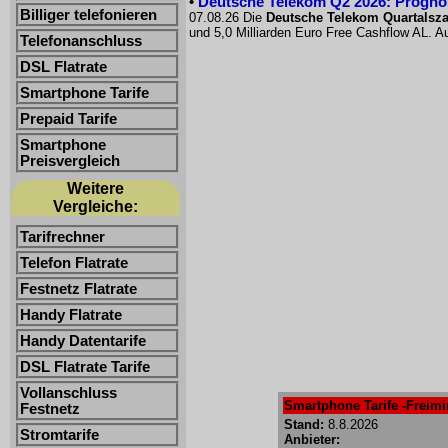
•
Deutsche Telekom Q2 2026: Prognose
Billiger telefonieren
07.08.26 Die
Deutsche Telekom Quartalsz
und 5,0 Milliarden Euro Free Cashflow AL. Au
Telefonanschluss
DSL Flatrate
Smartphone Tarife
Prepaid Tarife
Smartphone
Preisvergleich
Weitere
Vergleiche:
Tarifrechner
Telefon Flatrate
Festnetz Flatrate
Handy Flatrate
Handy Datentarife
DSL Flatrate Tarife
Vollanschluss
Smartphone Tarife -Freimin
Festnetz
Stand:
8.8.2026
Stromtarife
Anbieter: