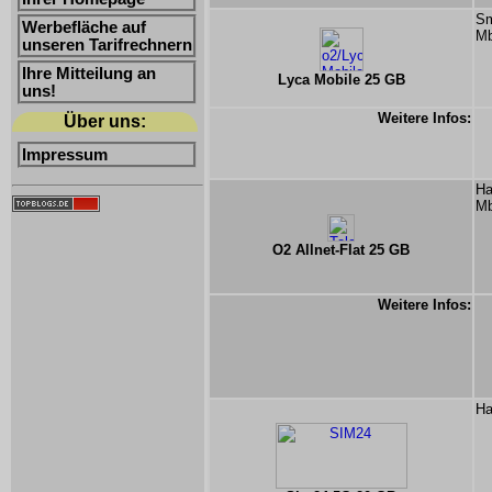
Sm
Werbefläche auf
Mb
unseren Tarifrechnern
Ihre Mitteilung an
Lyca Mobile 25 GB
uns!
Weitere Infos:
Über uns:
Impressum
Ha
Mb
O2 Allnet-Flat 25 GB
Weitere Infos:
Ha