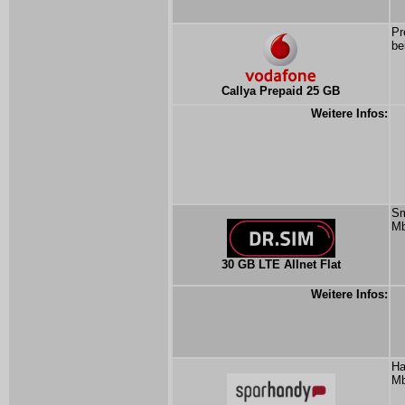
Pr
be
Callya Prepaid 25 GB
Weitere Infos:
Sm
Mb
30 GB LTE Allnet Flat
Weitere Infos:
Ha
Mb