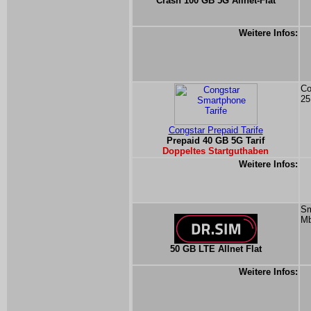
Crash 100 GB 5G Allnet-Flat
Weitere Infos:
Co
25
Congstar Prepaid Tarife
Prepaid 40 GB 5G Tarif
Doppeltes Startguthaben
Weitere Infos:
Sm
Mb
50 GB LTE Allnet Flat
Weitere Infos: