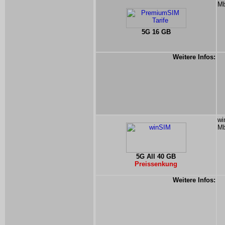
Mb
5G 16 GB
Weitere Infos:
wi
Mb
5G All 40 GB
Preissenkung
Weitere Infos: