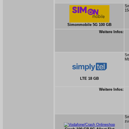
Sm
15
Simonmobile 5G 100 GB
Weitere Infos:
Sm
Mb
LTE 18 GB
Weitere Infos:
Sm
zu