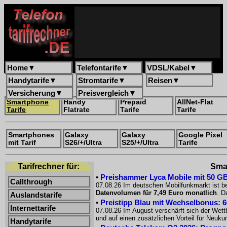
Home
▼
Telefontarife
▼
VDSL/Kabel
▼
Handytarife
▼
Stromtarife
▼
Reisen
▼
Versicherung
▼
Preisvergleich
▼
Smartphone
Handy
Prepaid
AllNet-Flat
Tarife
Flatrate
Tarife
Tarife
Smartphones
Galaxy
Galaxy
Google Pixel
mit Tarif
S26/+/Ultra
S25/+/Ultra
Tarife
Tarifrechner für:
Smar
•
Preishammer Lyca Mobile mit 50 GB f
Callthrough
07.08.26 Im deutschen Mobilfunkmarkt ist be
Datenvolumen für 7,49 Euro monatlich
. D
Auslandstarife
•
Preistipp Blau mit Wechselbonus: 60
Internettarife
07.08.26 Im August verschärft sich der Wet
und auf einen zusätzlichen Vorteil für Neuk
Handytarife