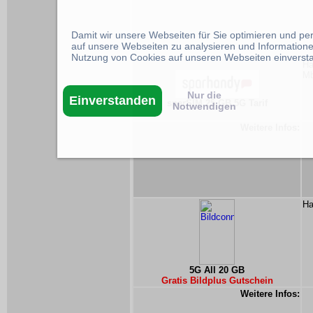
Damit wir unsere Webseiten für Sie optimieren und p
auf unsere Webseiten zu analysieren und Informatione
Nutzung von Cookies auf unseren Webseiten einverst
Ha
Mb
Nur die
Einverstanden
sparSIM 25 GB 5G Tarif
Notwendigen
Weitere Infos:
Ha
5G All 20 GB
Gratis Bildplus Gutschein
Weitere Infos: