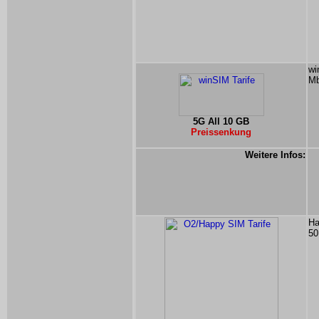
wi
Mb
5G All 10 GB
Preissenkung
Weitere Infos:
Ha
50