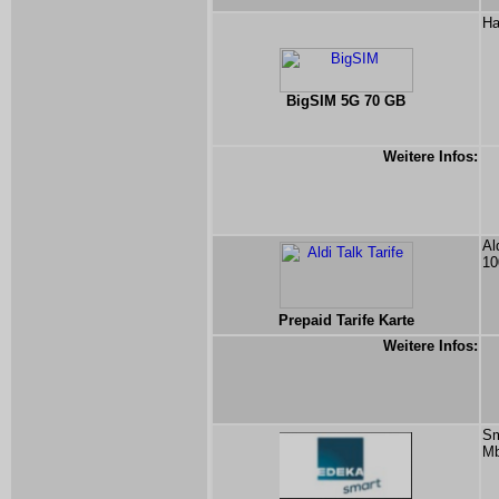
Ha
BigSIM 5G 70 GB
Weitere Infos:
Al
10
Prepaid Tarife Karte
Weitere Infos:
Sm
Mb