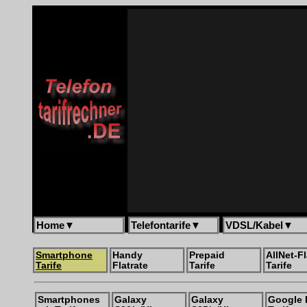
Home
▼
Telefontarife
▼
VDSL/Kabel
▼
Smartphone
Handy
Prepaid
AllNet-Fl
Tarife
Flatrate
Tarife
Tarife
Smartphones
Galaxy
Galaxy
Google 