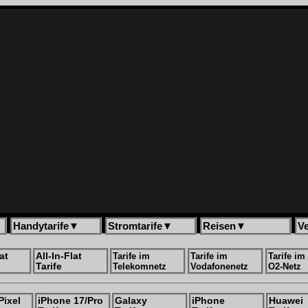
Handytarife
▼
Stromtarife
▼
Reisen
▼
V
at
All-In-Flat
Tarife im
Tarife im
Tarife im
Tarife
Telekomnetz
Vodafonenetz
O2-Netz
Pixel
iPhone 17/Pro
Galaxy
iPhone
Huawei