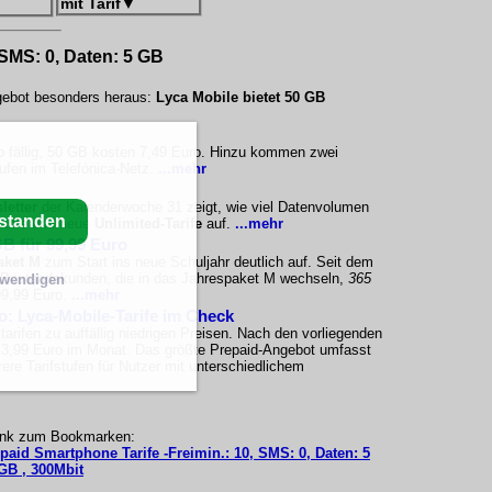
mit Tarif
▼
 SMS: 0, Daten: 5 GB
ngebot besonders heraus:
Lyca Mobile bietet 50 GB
o fällig, 50 GB kosten 7,49 Euro. Hinzu kommen zwei
ufen im Telefónica-Netz.
...mehr
letter
der Kalenderwoche 31 zeigt, wie viel Datenvolumen
rstanden
tarife und neue
Unlimited-Tarife
auf.
...mehr
B für 99,99 Euro
aket M
zum Start ins neue Schuljahr deutlich auf. Seit dem
a-Bestandskunden, die in das Jahrespaket M wechseln,
365
twendigen
 99,99 Euro.
...mehr
ro: Lyca-Mobile-Tarife im Check
arifen zu auffällig niedrigen Preisen. Nach den vorliegenden
i 3,99 Euro im Monat. Das größte Prepaid-Angebot umfasst
re Tarifstufen für Nutzer mit unterschiedlichem
ink zum Bookmarken:
epaid Smartphone Tarife -Freimin.: 10, SMS: 0, Daten: 5
GB , 300Mbit