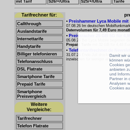
mit Tarif
S26/+/Ultra
S25/+/Ultra
Tarife
Tarifrechner für:
pr
•
Preishammer Lyca Mobile mit 50
Callthrough
07.08.26 Im deutschen Mobilfunkmarkt
Datenvolumen für 7,49 Euro monatl
Auslandstarife
•
Preiskracher 25 GB 5G für 4,9
Internettarife
05.08.26 Bei Lyca Mobile beginnen di
Prepaid Tarife
mit 32 GB für 4,49 Eur
Handytarife
•
Telefontarifrechner.de Newsle
Billiger telefonieren
31.07.26 Ende Juli drücken mehrere A
Damit wir 
inzwischen für weniger als zehn Euro e
können wü
Telefonanschluss
Cookies ge
DSL Flatrate
anbieten z
und Inform
Smartphone Tarife
Partner in
Analysen w
Prepaid Tarife
Cookies au
Smartphone
Preisvergleich
Weitere
Vergleiche:
Tarifrechner
Telefon Flatrate