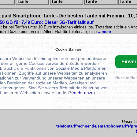
Tarife
Tarife
Tarife
Tarife
epaid Smartphone Tarife -Die besten Tarife mit Freimin.: 10,
 GB für 7,49 Euro: Dieser 5G-Tarif fällt auf
 ist bei Tarifen unter 10 Euro inzwischen einiges los. Trotzdem sticht ein A
ich
. Dazu kommen eine Allnet-Flat für Telefonate, eine
...mehr
9 Euro: Lyca greift Discounter an
e neuen Tarife mit 10 GB für 3,99 Euro im Monat. Für 25 GB werden 4,99 Eur
o und 120 GB für 9,99 Euro je 28 Tage. Alle Angebote unterstützen 5G und la
Cookie Banner
tter KW31: 5G ab 3,99 Euro --Die besten Tarif-Deals der KW31
nbieter ihre Preise noch einmal nach unten. Der
Telefontarifrechner.de News
unsere Webseiten für Sie optimieren und personalisieren
Einve
rhältlich ist. Neben klassischen Allnet-Flats fallen vor allem günstige Jahres
rden wir gerne Cookies verwenden. Zudem werden
•
Vodafone CallYa Jahrespaket M: 365 G
braucht, um Funktionen von Soziale Media Plattformen
u können, Zugriffe auf unsere Webseiten zu analysieren
29.07.26 Vodafone stockt sein
CallYa Jahresp
29. Juli 2026 erhalten Neukunden sowie CallY
ationen zur Verwendung unserer Webseiten an unsere
Nur die No
GB für 365 Tage
. Der Preis bleibt bei einmalig
 den Bereichen der sozialen Medien, Anzeigen und
eiterzugeben. Sind Sie widerruflich mit der Nutzung von
•
Preiskracher 10 GB Tarife für 3,99 Eu
f unseren Webseiten einverstanden?(
mehr dazu
)
29.07.26 Lyca Mobile wirbt mit neuen Mobilfunkt
Aktionsangaben beginnen die Vertragstarife be
120 GB für 9,99 Euro. Dazwischen stehen mehre
Datenverbrauch.
...mehr
Unser L
telefontarifrechner.de/smartphonetarife/pr