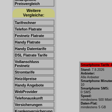
Preisvergleich
Weitere
Vergleiche:
Tarifrechner
Telefon Flatrate
Festnetz Flatrate
Handy Flatrate
Handy Datentarife
DSL Flatrate Tarife
Vollanschluss
Smartphone Tarife -
Festnetz
Stand:
7.8.2026
Stromtarife
Anbieter:
Alle Anbieter
Heizölpreise
Smartphone Minute
10
Handy Angebote
Smartphone SMS:
WebProvider
0 SMS
Speed:
Telefonauskunft
mindestens 500 Mbit
Daten-Flat:
Versicherungen
mindestens 5 GB
Krankenversicherung