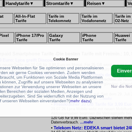
Handytarife
▼
Stromtarife
▼
Reisen
▼
V
at
All-In-Flat
Tarife im
Tarife im
Tarife im
Tarife
Telekomnetz
Vodafonenetz
O2-Netz
Pixel
iPhone 17/Pro
Galaxy
iPhone
Huawei
Tarife
Tarife
Tarife
Tarife
epaid Smartphone Tarife -Die besten Tarife mit Freimin.: 10,
Cookie Banner
9 Euro: Lyca greift Discounter an
e neuen Tarife mit 10 GB für 3,99 Euro im Monat. Für 25 GB werden 4,99 Eur
unsere Webseiten für Sie optimieren und personalisieren
o und 120 GB für 9,99 Euro je 28 Tage. Alle Angebote unterstützen 5G und la
Einve
rden wir gerne Cookies verwenden. Zudem werden
tter KW31: 5G ab 3,99 Euro --Die besten Tarif-Deals der KW31
braucht, um Funktionen von Soziale Media Plattformen
nbieter ihre Preise noch einmal nach unten. Der
Telefontarifrechner.de News
u können, Zugriffe auf unsere Webseiten zu analysieren
rhältlich ist. Neben klassischen Allnet-Flats fallen vor allem günstige Jahres
ationen zur Verwendung unserer Webseiten an unsere
Nur die No
M: 365 GB für 99,99 Euro
 den Bereichen der sozialen Medien, Anzeigen und
 Jahrespaket M
zum Start ins neue Schuljahr deutlich auf. Seit dem 29. Jul
eiterzugeben. Sind Sie widerruflich mit der Nutzung von
GB für 365 Tage
. Der Preis bleibt bei einmalig 99,99 Euro.
...mehr
f unseren Webseiten einverstanden?(
mehr dazu
)
•
Preiskracher 10 GB Tarife für 3,99 Eu
29.07.26 Lyca Mobile wirbt mit neuen Mobilfunkt
Aktionsangaben beginnen die Vertragstarife be
120 GB für 9,99 Euro. Dazwischen stehen mehre
Datenverbrauch.
...mehr
•
Telekom Netz: EDEKA smart bietet 240