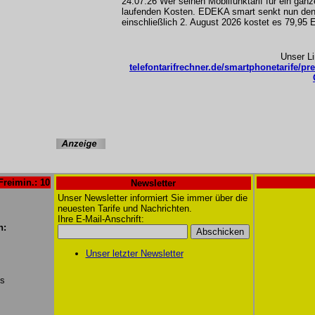
24.07.26 Wer seinen Mobilfunktarif für ein ganz
laufenden Kosten. EDEKA smart senkt nun den
einschließlich 2. August 2026 kostet es 79,95 
Unser L
telefontarifrechner.de/smartphonetarife/pr
Freimin.: 10
Newsletter
Unser Newsletter informiert Sie immer über die
neuesten Tarife und Nachrichten.
Ihre E-Mail-Anschrift:
n:
Unser letzter Newsletter
/s