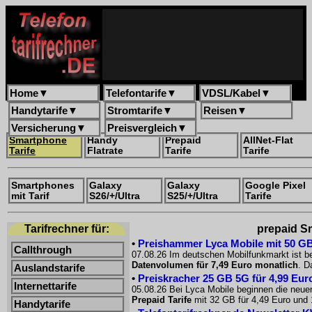
Home
▼
Telefontarife
▼
VDSL/Kabel
▼
Handytarife
▼
Stromtarife
▼
Reisen
▼
Versicherung
▼
Preisvergleich
▼
Smartphone
Handy
Prepaid
AllNet-Flat
Tarife
Flatrate
Tarife
Tarife
Smartphones
Galaxy
Galaxy
Google Pixel
mit Tarif
S26/+/Ultra
S25/+/Ultra
Tarife
Tarifrechner für:
prepaid Sm
•
Preishammer Lyca Mobile mit 50 GB f
Callthrough
07.08.26 Im deutschen Mobilfunkmarkt ist be
Datenvolumen für 7,49 Euro monatlich
. D
Auslandstarife
•
Preiskracher 25 GB 5G für 4,99 Euro
Internettarife
05.08.26 Bei Lyca Mobile beginnen die neue
Prepaid Tarife
mit 32 GB für 4,49 Euro und 
Handytarife