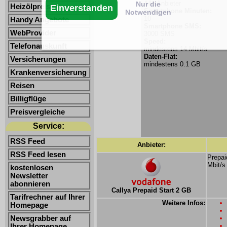
Alle Anbieter
Nur die
Heizölpreise
Einverstanden
Smartphone Minuten:
Notwendigen
10
Handy Angebote
Smartphone SMS:
WebProvider
3000 SMS
Speed:
Telefonauskunft
mindestens 14 Mbit/s
Daten-Flat:
Versicherungen
mindestens 0.1 GB
Krankenversicherung
Reisen
Billigflüge
Preisvergleiche
Service:
RSS Feed
Anbieter:
RSS Feed lesen
Prepai
Mbit/s
kostenlosen
Newsletter
abonnieren
Callya Prepaid Start 2 GB
Tarifrechner auf Ihrer
Weitere Infos:
Homepage
Newsgrabber auf
Ihrer Homepage