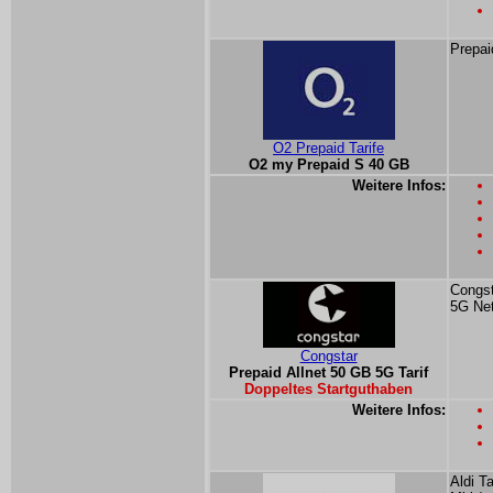
Prepai
O2 Prepaid Tarife
O2 my Prepaid S 40 GB
Weitere Infos:
Congst
5G Ne
Congstar
Prepaid Allnet 50 GB 5G Tarif
Doppeltes Startguthaben
Weitere Infos:
Aldi T