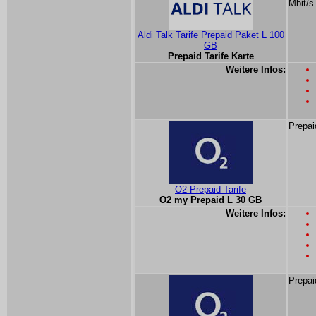
Mbit/s
Aldi Talk Tarife Prepaid Paket L 100
GB
Prepaid Tarife Karte
Weitere Infos:
Prepai
O2 Prepaid Tarife
O2 my Prepaid L 30 GB
Weitere Infos:
Prepai