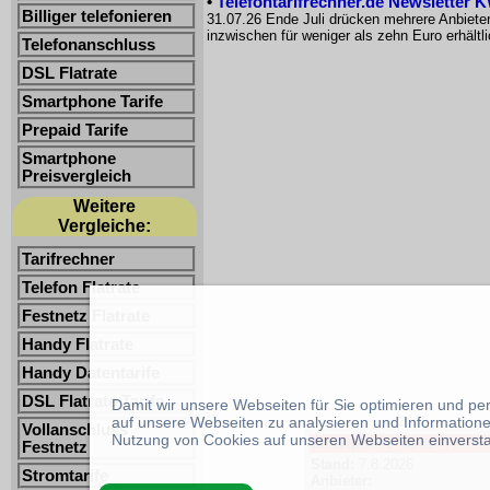
•
Telefontarifrechner.de Newsletter 
Billiger telefonieren
31.07.26 Ende Juli drücken mehrere Anbiete
inzwischen für weniger als zehn Euro erhältl
Telefonanschluss
DSL Flatrate
Smartphone Tarife
Prepaid Tarife
Smartphone
Preisvergleich
Weitere
Vergleiche:
Tarifrechner
Telefon Flatrate
Festnetz Flatrate
Handy Flatrate
Handy Datentarife
DSL Flatrate Tarife
Damit wir unsere Webseiten für Sie optimieren und p
auf unsere Webseiten zu analysieren und Informatione
Vollanschluss
Nutzung von Cookies auf unseren Webseiten einverst
Smartphone Tarife -Freimin
Festnetz
Stand:
7.8.2026
Stromtarife
Anbieter: