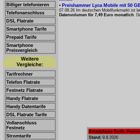
Billiger telefonieren
•
Preishammer Lyca Mobile mit 50 GB f
07.08.26 Im deutschen Mobilfunkmarkt ist be
Telefonanschluss
Datenvolumen für 7,49 Euro monatlich
. D
DSL Flatrate
Smartphone Tarife
Prepaid Tarife
Smartphone
Preisvergleich
Weitere
Vergleiche:
Tarifrechner
Telefon Flatrate
Festnetz Flatrate
Handy Flatrate
Handy Datentarife
DSL Flatrate Tarife
Vollanschluss
Festnetz
Smartphone Tarife -Freimin
Stromtarife
Stand:
9.8.2026