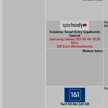
Ha
Mb
Vodafone Smart Entry GigaKombi
Spezial
Samsung Galaxy S23 5G für 79,95
Euro
100 Euro Wechselbonus
Weitere Infos:
Ha
Tarif All-Net 120 GB