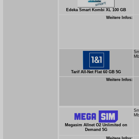
Edeka Smart Kombi XL 100 GB
Weitere Infos:
Sm
Mb
Tarif All-Net Flat 60 GB 5G
Weitere Infos:
Sm
Mb
Megasim Allnet O2 Unlimited on
Demand 5G
Weitere Infos: