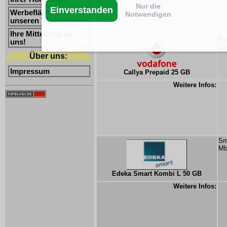
Nur die
Einverstanden
Werbefläche auf
Notwendigen
unseren Tarifrechnern
Ihre Mitteilung an
Pr
uns!
bi
Über uns:
Impressum
Callya Prepaid 25 GB
Weitere Infos:
Sm
Mb
Edeka Smart Kombi L 50 GB
Weitere Infos: