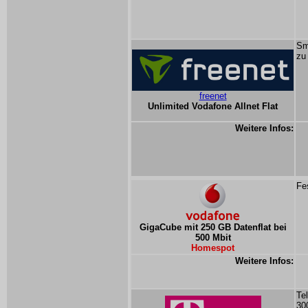
Sm
zu
freenet
Unlimited Vodafone Allnet Flat
Weitere Infos:
Fe
GigaCube mit 250 GB Datenflat bei
500 Mbit
Homespot
Weitere Infos:
Te
30