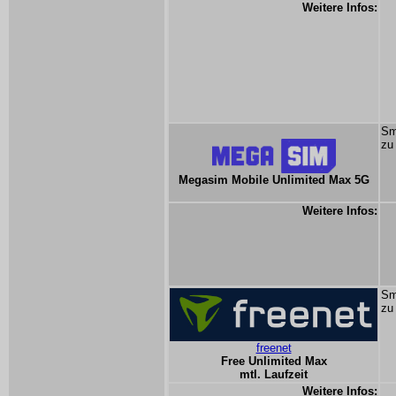
Weitere Infos:
Sm
zu
Megasim Mobile Unlimited Max 5G
Weitere Infos:
Sm
zu
freenet
Free Unlimited Max
mtl. Laufzeit
Weitere Infos: