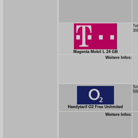
Te
30
Magenta Mobil L 24 GB
Weitere Infos:
Sm
50
Handytarif O2 Free Unlimited
Weitere Infos: