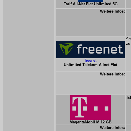
Tarif All-Net Flat Unlimited 5G
Weitere Infos:
Sm
zu
freenet
Unlimited Telekom Allnet Flat
Weitere Infos:
Te
MagentaMobil M 12 GB
Weitere Infos: