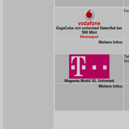
Fe
GigaCube mit unlimited Datenflat bei
500 Mbit
Homespot
Weitere Infos:
Te
bi
Magenta Mobil XL Unlimted
Weitere Infos: