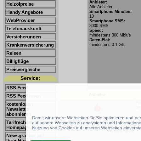
Anbieter:
Heizölpreise
Alle Anbieter
Smartphone Minuten:
Handy Angebote
10
WebProvider
Smartphone SMS:
3000 SMS
Telefonauskunft
Speed:
mindestens 300 Mbit/s
Versicherungen
Daten-Flat:
mindestens 0.1 GB
Krankenversicherung
Reisen
Billigflüge
Preisvergleiche
Service:
RSS Feed
Anbieter:
RSS Feed lesen
Pr
kostenlosen
bi
Newsletter
abonnieren
Damit wir unsere Webseiten für Sie optimieren und p
Tarifrechner auf Ihrer
auf unsere Webseiten zu analysieren und Informatione
Callya Prepaid Start 2 GB
Homepage
Nutzung von Cookies auf unseren Webseiten einverst
Weitere Infos:
Newsgrabber auf
Ihrer Homepage