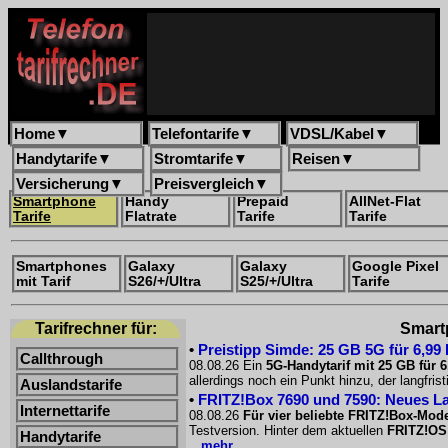
Home
▼
Telefontarife
▼
VDSL/Kabel
▼
Handytarife
▼
Stromtarife
▼
Reisen
▼
Versicherung
▼
Preisvergleich
▼
Smartphone
Handy
Prepaid
AllNet-Flat
Tarife
Flatrate
Tarife
Tarife
Smartphones
Galaxy
Galaxy
Google Pixel
mit Tarif
S26/+/Ultra
S25/+/Ultra
Tarife
Tarifrechner für:
Smartp
•
Preistipp Simde: 25 GB 5G für 6,99
Callthrough
08.08.26 Ein
5G-Handytarif mit 25 GB für 
allerdings noch ein Punkt hinzu, der langfri
Auslandstarife
•
FRITZ!Box 7690 und 7590: Neues La
Internettarife
08.08.26
Für vier beliebte FRITZ!Box-Mode
Testversion. Hinter dem aktuellen
FRITZ!OS
Handytarife
...mehr