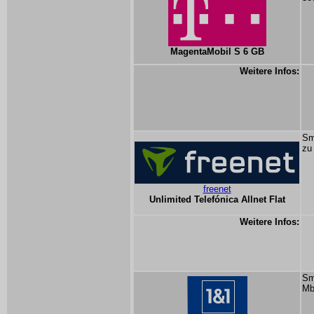
MagentaMobil S 6 GB
Weitere Infos:
Sm
zu
freenet
Unlimited Telefónica Allnet Flat
Weitere Infos:
Sm
Mb