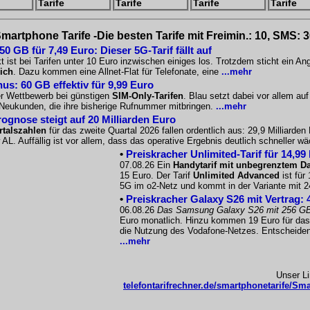
Tarife
Tarife
Tarife
Tarife
martphone Tarife -Die besten Tarife mit Freimin.: 10, SMS: 
 GB für 7,49 Euro: Dieser 5G-Tarif fällt auf
 ist bei Tarifen unter 10 Euro inzwischen einiges los. Trotzdem sticht ein A
ich
. Dazu kommen eine Allnet-Flat für Telefonate, eine
...mehr
us: 60 GB effektiv für 9,99 Euro
er Wettbewerb bei günstigen
SIM-Only-Tarifen
. Blau setzt dabei vor allem a
r Neukunden, die ihre bisherige Rufnummer mitbringen.
...mehr
gnose steigt auf 20 Milliarden Euro
talszahlen
für das zweite Quartal 2026 fallen ordentlich aus: 29,9 Milliarde
 AL. Auffällig ist vor allem, dass das operative Ergebnis deutlich schneller 
•
Preiskracher Unlimited-Tarif für 14,99
07.08.26 Ein
Handytarif mit unbegrenztem D
15 Euro. Der Tarif
Unlimited Advanced
ist für
5G im o2-Netz und kommt in der Variante mit 
•
Preiskracher Galaxy S26 mit Vertrag: 
06.08.26
Das Samsung Galaxy S26 mit 256 G
Euro monatlich. Hinzu kommen 19 Euro für das 
die Nutzung des Vodafone-Netzes. Entscheidend
...mehr
Unser L
telefontarifrechner.de/smartphonetarife/Sma