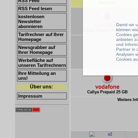
RSS Feed
Anbieter:
RSS Feed lesen
kostenlosen
Newsletter
Damit wir 
abonnieren
können wü
Callya Prepaid Start 2 GB
Cookies ge
Tarifrechner auf Ihrer
Weitere Inf
anbieten z
Homepage
und Inform
Newsgrabber auf
Partner in
Ihrer Homepage
Analysen w
Cookies au
Werbefläche auf
unseren Tarifrechnern
Ihre Mitteilung an
uns!
Über uns:
Callya Prepaid 25 GB
Impressum
Weitere Inf