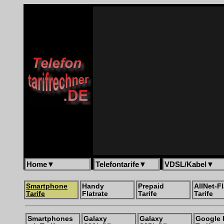
Home
▼
Telefontarife
▼
VDSL/Kabel
▼
Smartphone
Handy
Prepaid
AllNet-Fl
Tarife
Flatrate
Tarife
Tarife
Smartphones
Galaxy
Galaxy
Google 