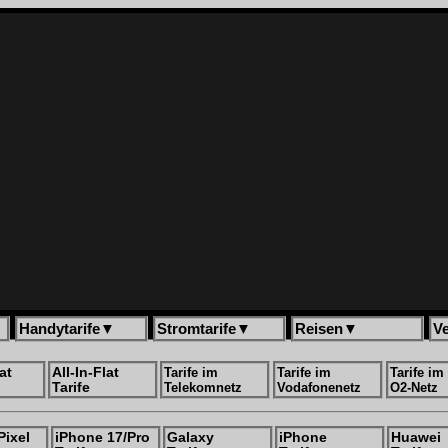
Handytarife
▼
Stromtarife
▼
Reisen
▼
V
at
All-In-Flat
Tarife im
Tarife im
Tarife im
Tarife
Telekomnetz
Vodafonenetz
O2-Netz
Pixel
iPhone 17/Pro
Galaxy
iPhone
Huawei