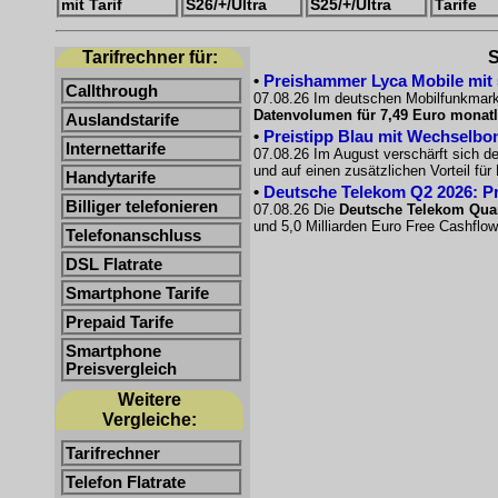
mit Tarif
S26/+/Ultra
S25/+/Ultra
Tarife
Tarifrechner für:
S
•
Preishammer Lyca Mobile mit 50
Callthrough
07.08.26 Im deutschen Mobilfunkmarkt
Datenvolumen für 7,49 Euro monatl
Auslandstarife
•
Preistipp Blau mit Wechselbon
Internettarife
07.08.26 Im August verschärft sich d
und auf einen zusätzlichen Vorteil fü
Handytarife
•
Deutsche Telekom Q2 2026: Pro
Billiger telefonieren
07.08.26 Die
Deutsche Telekom Quar
und 5,0 Milliarden Euro Free Cashflow
Telefonanschluss
DSL Flatrate
Smartphone Tarife
Prepaid Tarife
Smartphone
Preisvergleich
Weitere
Vergleiche:
Tarifrechner
Telefon Flatrate