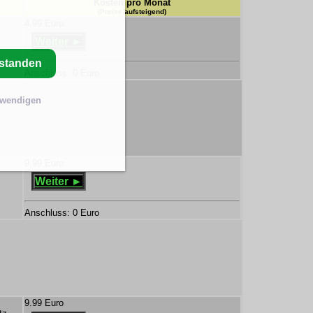
Kosten pro Monat
(Preise aufsteigend)
4.99 Euro
Weiter ►
rstanden
Anschluss: 0 Euro
twendigen
9.99 Euro
Weiter ►
Anschluss: 0 Euro
9.99 Euro