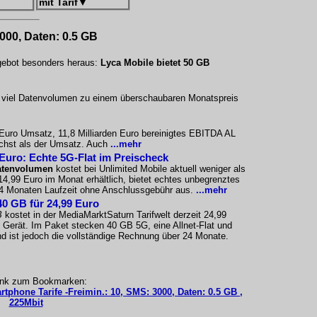
mit Tarif
▼
3000, Daten: 0.5 GB
ngebot besonders heraus:
Lyca Mobile bietet 50 GB
uf viel Datenvolumen zu einem überschaubaren Monatspreis
n Euro Umsatz, 11,8 Milliarden Euro bereinigtes EBITDA AL
wächst als der Umsatz. Auch
...mehr
 Euro: Echte 5G-Flat im Preischeck
atenvolumen
kostet bei Unlimited Mobile aktuell weniger als
 14,99 Euro im Monat erhältlich, bietet echtes unbegrenztes
24 Monaten Laufzeit ohne Anschlussgebühr aus.
...mehr
40 GB für 24,99 Euro
B
kostet in der MediaMarktSaturn Tarifwelt derzeit 24,99
Gerät. Im Paket stecken 40 GB 5G, eine Allnet-Flat und
 ist jedoch die vollständige Rechnung über 24 Monate.
ink zum Bookmarken:
rtphone Tarife -Freimin.: 10, SMS: 3000, Daten: 0.5 GB ,
225Mbit