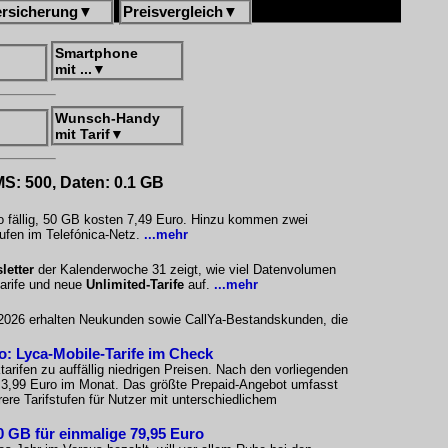
ersicherung
▼
Preisvergleich
▼
Smartphone
mit ...
▼
Wunsch-Handy
mit Tarif
▼
MS: 500, Daten: 0.1 GB
o fällig, 50 GB kosten 7,49 Euro. Hinzu kommen zwei
ufen im Telefónica-Netz.
...mehr
letter
der Kalenderwoche 31 zeigt, wie viel Datenvolumen
tarife und neue
Unlimited-Tarife
auf.
...mehr
i 2026 erhalten Neukunden sowie CallYa-Bestandskunden, die
ro: Lyca-Mobile-Tarife im Check
arifen zu auffällig niedrigen Preisen. Nach den vorliegenden
i 3,99 Euro im Monat. Das größte Prepaid-Angebot umfasst
re Tarifstufen für Nutzer mit unterschiedlichem
 GB für einmalige 79,95 Euro