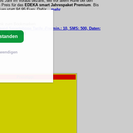
es Jahr im Voraus bezahlt, will vor allem Ruhe bei den
 Preis für das
EDEKA smart Jahrespaket Premium
. Bis
Euro statt 94,95 Euro. Dafür
...mehr
ink zum Bookmarken:
epaid Smartphone Tarife -Freimin.: 10, SMS: 500, Daten:
1 GB , 225Mbit
rstanden
twendigen
Preistipp: