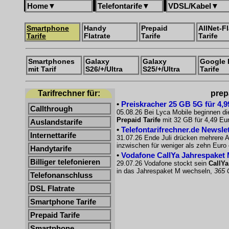
Home
▼
Telefontarife
▼
VDSL/Kabel
▼
Smartphone
Handy
Prepaid
AllNet-Fl
Tarife
Flatrate
Tarife
Tarife
Smartphones
Galaxy
Galaxy
Google 
mit Tarif
S26/+/Ultra
S25/+/Ultra
Tarife
Tarifrechner für:
prep
•
Preiskracher 25 GB 5G für 4,9
Callthrough
05.08.26 Bei Lyca Mobile beginnen di
Prepaid Tarife
mit 32 GB für 4,49 Eur
Auslandstarife
•
Telefontarifrechner.de Newsle
Internettarife
31.07.26 Ende Juli drücken mehrere A
inzwischen für weniger als zehn Euro e
Handytarife
•
Vodafone CallYa Jahrespaket 
Billiger telefonieren
29.07.26 Vodafone stockt sein
CallYa
in das Jahrespaket M wechseln,
365 
Telefonanschluss
DSL Flatrate
Smartphone Tarife
Prepaid Tarife
Smartphone