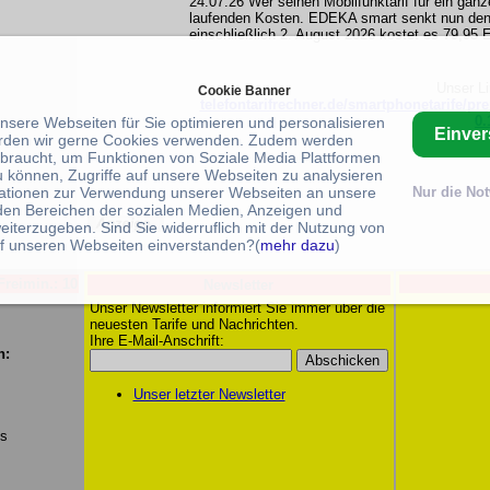
24.07.26 Wer seinen Mobilfunktarif für ein ganz
laufenden Kosten. EDEKA smart senkt nun den
einschließlich 2. August 2026 kostet es 79,95 
Unser L
Cookie Banner
telefontarifrechner.de/smartphonetarife/pr
0.
unsere Webseiten für Sie optimieren und personalisieren
Einve
rden wir gerne Cookies verwenden. Zudem werden
braucht, um Funktionen von Soziale Media Plattformen
u können, Zugriffe auf unsere Webseiten zu analysieren
ationen zur Verwendung unserer Webseiten an unsere
Nur die No
 den Bereichen der sozialen Medien, Anzeigen und
eiterzugeben. Sind Sie widerruflich mit der Nutzung von
f unseren Webseiten einverstanden?(
mehr dazu
)
Freimin.: 10
Newsletter
Unser Newsletter informiert Sie immer über die
neuesten Tarife und Nachrichten.
Ihre E-Mail-Anschrift:
n:
Unser letzter Newsletter
/s