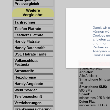
Preisvergleich
Weitere
Vergleiche:
Tarifrechner
Damit wir 
Telefon Flatrate
können wü
Festnetz Flatrate
Cookies ge
anbieten z
Handy Flatrate
und Inform
Partner in
Handy Datentarife
Analysen w
DSL Flatrate Tarife
Cookies au
Vollanschluss
Smartphone Tarife -
Festnetz
Stand:
6.8.2026
Stromtarife
Anbieter:
Alle Anbieter
Heizölpreise
Smartphone Minute
10
Handy Angebote
Smartphone SMS:
WebProvider
500 SMS
Speed:
Telefonauskunft
mindestens 225 Mbit
Daten-Flat:
Versicherungen
mindestens 0.1 GB
Krankenversicherung