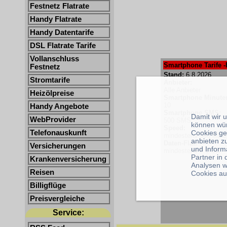
Festnetz Flatrate
Handy Flatrate
Handy Datentarife
DSL Flatrate Tarife
Vollanschluss
Smartphone Tarife -
Festnetz
Stand:
6.8.2026
Stromtarife
Anbieter:
Alle Anbieter
Heizölpreise
Smartphone Minute
10
Handy Angebote
Smartphone SMS:
Damit wir 
WebProvider
500 SMS
können wü
Speed:
Telefonauskunft
Cookies ge
mindestens 500 Mbit
anbieten z
Daten-Flat:
Versicherungen
und Inform
mindestens 0.1 GB
Partner in
Krankenversicherung
Analysen w
Reisen
Cookies au
Billigflüge
Preisvergleiche
Service: