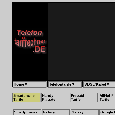
Home
▼
Telefontarife
▼
VDSL/Kabel
▼
Smartphone
Handy
Prepaid
AllNet-Fl
Tarife
Flatrate
Tarife
Tarife
Smartphones
Galaxy
Galaxy
Google 