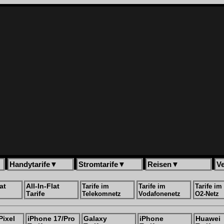
Handytarife
▼
Stromtarife
▼
Reisen
▼
V
at
All-In-Flat
Tarife im
Tarife im
Tarife im
Tarife
Telekomnetz
Vodafonenetz
O2-Netz
Pixel
iPhone 17/Pro
Galaxy
iPhone
Huawei