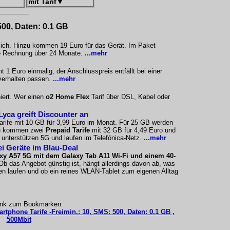
mit Tarif
▼
500, Daten: 0.1 GB
tlich. Hinzu kommen 19 Euro für das Gerät. Im Paket
ige Rechnung über 24 Monate.
...mehr
1 Euro einmalig, der Anschlusspreis entfällt bei einer
verhalten passen.
...mehr
iert. Wer einen
o2 Home Flex
Tarif über DSL, Kabel oder
Lyca greift Discounter an
arife mit 10 GB für 3,99 Euro im Monat. Für 25 GB werden
nzu kommen zwei
Prepaid Tarife
mit 32 GB für 4,49 Euro und
 unterstützen 5G und laufen im Telefónica-Netz.
...mehr
i Geräte im Blau-Deal
xy A57 5G mit dem Galaxy Tab A11 Wi-Fi und einem 40-
Ob das Angebot günstig ist, hängt allerdings davon ab, was
n laufen und ob ein reines WLAN-Tablet zum eigenen Alltag
ink zum Bookmarken:
rtphone Tarife -Freimin.: 10, SMS: 500, Daten: 0.1 GB ,
500Mbit