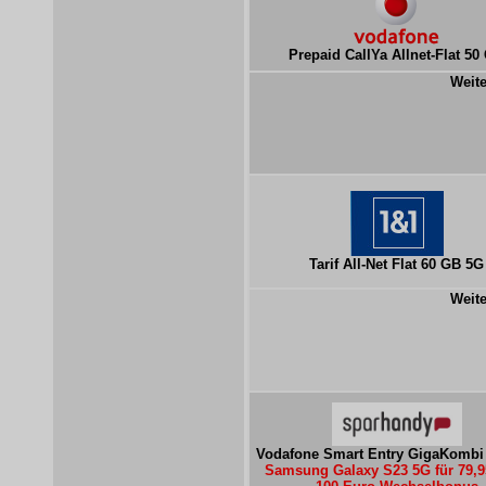
Prepaid CallYa Allnet-Flat 50
Weite
Tarif All-Net Flat 60 GB 5G
Weite
Vodafone Smart Entry GigaKombi 
Samsung Galaxy S23 5G für 79,9