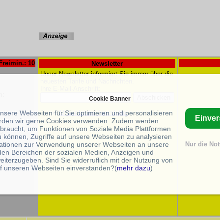
Freimin.: 10
Newsletter
Unser Newsletter informiert Sie immer über die
neuesten Tarife und Nachrichten.
Ihre E-Mail-Anschrift:
n:
Cookie Banner
Unser letzter Newsletter
unsere Webseiten für Sie optimieren und personalisieren
Einve
rden wir gerne Cookies verwenden. Zudem werden
braucht, um Funktionen von Soziale Media Plattformen
/s
u können, Zugriffe auf unsere Webseiten zu analysieren
ationen zur Verwendung unserer Webseiten an unsere
Nur die No
 den Bereichen der sozialen Medien, Anzeigen und
eiterzugeben. Sind Sie widerruflich mit der Nutzung von
f unseren Webseiten einverstanden?(
mehr dazu
)