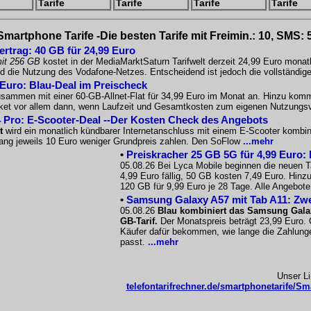
Tarife
Tarife
Tarife
Tarife
Smartphone Tarife -Die besten Tarife mit Freimin.: 10, SMS: 
ertrag: 40 GB für 24,99 Euro
it 256 GB
kostet in der MediaMarktSaturn Tarifwelt derzeit 24,99 Euro mona
nd die Nutzung des Vodafone-Netzes. Entscheidend ist jedoch die vollständ
 Euro: Blau-Deal im Preischeck
sammen mit einer 60-GB-Allnet-Flat für 34,99 Euro im Monat an. Hinzu kommt 
Paket vor allem dann, wenn Laufzeit und Gesamtkosten zum eigenen Nutzungs
 Pro: E-Scooter-Deal --Der Kosten Check des Angebots
t
wird ein monatlich kündbarer Internetanschluss mit einem E-Scooter kombin
 lang jeweils 10 Euro weniger Grundpreis zahlen. Den SoFlow
...mehr
•
Preiskracher 25 GB 5G für 4,99 Euro: 
05.08.26 Bei Lyca Mobile beginnen die neuen T
4,99 Euro fällig, 50 GB kosten 7,49 Euro. Hi
120 GB für 9,99 Euro je 28 Tage. Alle Angebote
•
Samsung Galaxy A57 mit Tab A11: Zwe
05.08.26
Blau kombiniert das Samsung Gala
GB-Tarif.
Der Monatspreis beträgt 23,99 Euro. 
Käufer dafür bekommen, wie lange die Zahlunge
passt.
...mehr
Unser L
telefontarifrechner.de/smartphonetarife/Sma