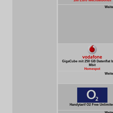
100 Euro Wechselbonus
Weite
GigaCube mit 250 GB Datenflat b
Mbit
Homespot
Weite
Handytarif O2 Free Unlimit
Weite