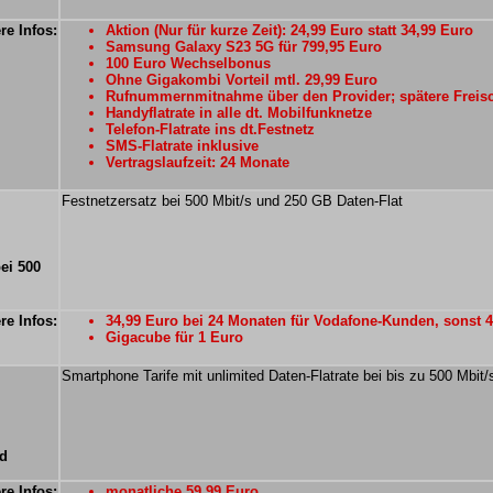
re Infos:
Aktion (Nur für kurze Zeit): 24,99 Euro statt 34,99 Euro
Samsung Galaxy S23 5G für 799,95 Euro
100 Euro Wechselbonus
Ohne Gigakombi Vorteil mtl. 29,99 Euro
Rufnummernmitnahme über den Provider; spätere Freisc
Handyflatrate in alle dt. Mobilfunknetze
Telefon-Flatrate ins dt.Festnetz
SMS-Flatrate inklusive
Vertragslaufzeit: 24 Monate
Festnetzersatz bei 500 Mbit/s und 250 GB Daten-Flat
ei 500
re Infos:
34,99 Euro bei 24 Monaten für Vodafone-Kunden, sonst 
Gigacube für 1 Euro
Smartphone Tarife mit unlimited Daten-Flatrate bei bis zu 500 Mbit/
ed
re Infos:
monatliche 59,99 Euro