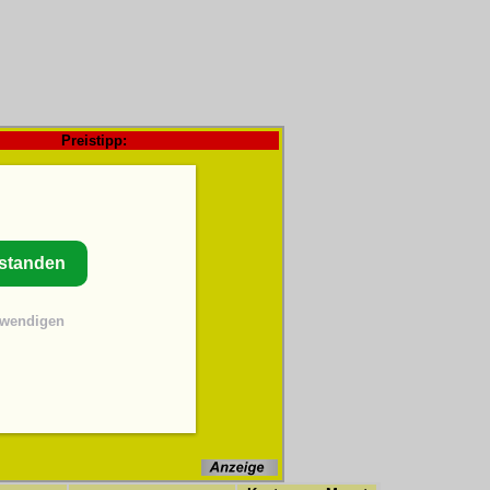
Preistipp:
rstanden
twendigen