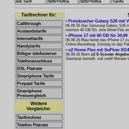
mit Tarif
S26/+/Ultra
S25/+/Ultra
Tarife
Tarifrechner für:
•
Preiskracher Galaxy S26 mit V
Callthrough
06.08.26
Das Samsung Galaxy S26 m
stecken 40 GB 5G, eine Allnet-Flat u
Auslandstarife
•
iPhone 17 mit 60 GB für 34,99
Internettarife
06.08.26 Blau bietet das iPhone 17 zu
Online-Bestellung. Günstig ist das 
Handytarife
•
o2 Home Flex mit SoFlow SO4
Billiger telefonieren
06.08.26 Beim
o2 E-Scooter Angebo
Glasfaser bestellt, soll zwölf Monate
Telefonanschluss
DSL Flatrate
Smartphone Tarife
Prepaid Tarife
Smartphone
Preisvergleich
Weitere
Vergleiche:
Tarifrechner
Telefon Flatrate