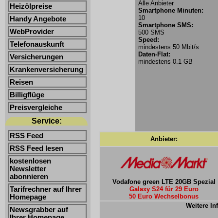
Alle Anbieter
Heizölpreise
Smartphone Minuten:
10
Handy Angebote
Smartphone SMS:
WebProvider
500 SMS
Speed:
Telefonauskunft
mindestens 50 Mbit/s
Daten-Flat:
Versicherungen
mindestens 0.1 GB
Krankenversicherung
Reisen
Billigflüge
Preisvergleiche
Service:
RSS Feed
Anbieter:
RSS Feed lesen
kostenlosen
Newsletter
abonnieren
Vodafone green LTE 20GB Spezial
Tarifrechner auf Ihrer
Galaxy S24 für 29 Euro
50 Euro Wechselbonus
Homepage
Weitere In
Newsgrabber auf
Ihrer Homepage