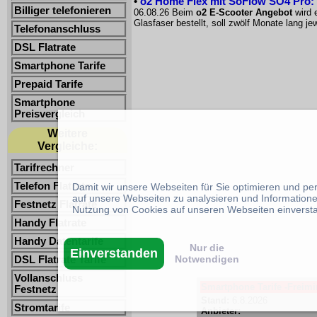
•
o2 Home Flex mit SoFlow SO4 Pro: 
Billiger telefonieren
06.08.26 Beim
o2 E-Scooter Angebot
wird 
Glasfaser bestellt, soll zwölf Monate lang 
Telefonanschluss
DSL Flatrate
Smartphone Tarife
Prepaid Tarife
Smartphone
Preisvergleich
Weitere
Vergleiche:
Tarifrechner
Telefon Flatrate
Damit wir unsere Webseiten für Sie optimieren und p
auf unsere Webseiten zu analysieren und Informatione
Festnetz Flatrate
Nutzung von Cookies auf unseren Webseiten einverst
Handy Flatrate
Handy Datentarife
Nur die
Einverstanden
Notwendigen
DSL Flatrate Tarife
Vollanschluss
Smartphone Tarife -Freimin
Festnetz
Stand:
6.8.2026
Stromtarife
Anbieter: