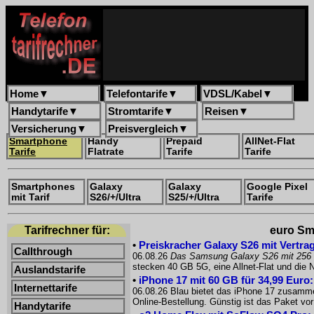
Home
▼
Telefontarife
▼
VDSL/Kabel
▼
Handytarife
▼
Stromtarife
▼
Reisen
▼
Versicherung
▼
Preisvergleich
▼
Smartphone
Handy
Prepaid
AllNet-Flat
Tarife
Flatrate
Tarife
Tarife
Smartphones
Galaxy
Galaxy
Google Pixel
mit Tarif
S26/+/Ultra
S25/+/Ultra
Tarife
Tarifrechner für:
euro Sma
•
Preiskracher Galaxy S26 mit Vertrag
Callthrough
06.08.26
Das Samsung Galaxy S26 mit 256
stecken 40 GB 5G, eine Allnet-Flat und die
Auslandstarife
•
iPhone 17 mit 60 GB für 34,99 Euro
Internettarife
06.08.26 Blau bietet das iPhone 17 zusammen
Online-Bestellung. Günstig ist das Paket 
Handytarife