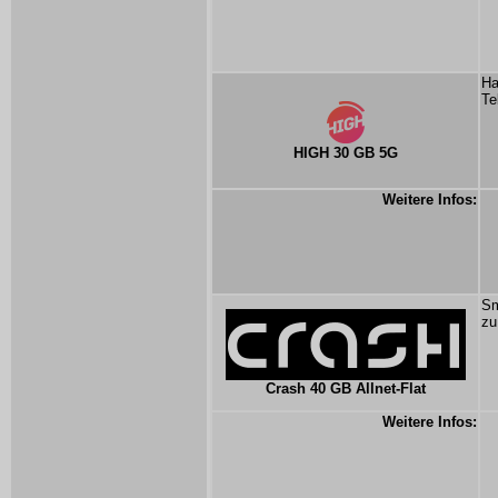
Ha
Te
HIGH 30 GB 5G
Weitere Infos:
Sm
zu
Crash 40 GB Allnet-Flat
Weitere Infos: