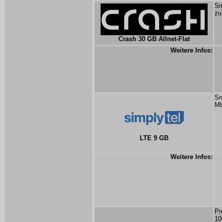
Sm
zu
Crash 30 GB Allnet-Flat
Weitere Infos:
Sm
Mb
LTE 9 GB
Weitere Infos:
Pr
10