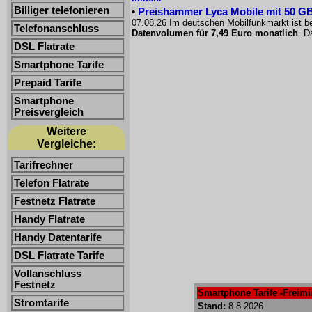
Billiger telefonieren
•
Preishammer Lyca Mobile mit 50 GB f
07.08.26 Im deutschen Mobilfunkmarkt ist be
Telefonanschluss
Datenvolumen für 7,49 Euro monatlich
. D
DSL Flatrate
Smartphone Tarife
Prepaid Tarife
Smartphone
Preisvergleich
Weitere
Vergleiche:
Tarifrechner
Telefon Flatrate
Festnetz Flatrate
Handy Flatrate
Handy Datentarife
DSL Flatrate Tarife
Vollanschluss
Festnetz
Smartphone Tarife -Freimin
Stromtarife
Stand:
8.8.2026