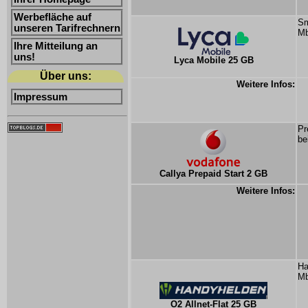
Werbefläche auf
Sm
unseren Tarifrechnern
Mb
Ihre Mitteilung an
uns!
Lyca Mobile 25 GB
Über uns:
Weitere Infos:
Impressum
Pr
be
Callya Prepaid Start 2 GB
Weitere Infos:
Ha
Mb
O2 Allnet-Flat 25 GB