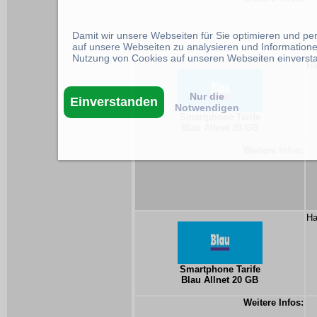
Damit wir unsere Webseiten für Sie optimieren und p
auf unsere Webseiten zu analysieren und Informatione
Nutzung von Cookies auf unseren Webseiten einverst
Ha
Nur die
Einverstanden
Notwendigen
Smartphone Tarife
Blau Allnet 20 GB
Weitere Infos:
Ha
Smartphone Tarife
Blau Allnet 20 GB
Weitere Infos: