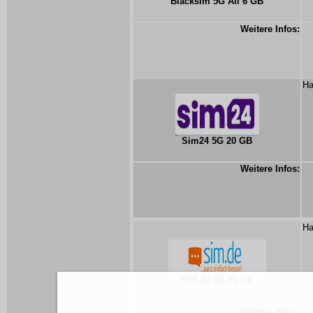
Blacksim 5G All 6 GB
Weitere Infos:
Ha
Sim24 5G 20 GB
Weitere Infos:
Ha
SIM.de 5G 25 GB
Weitere Infos: