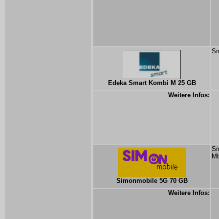
Sm
Edeka Smart Kombi M 25 GB
Weitere Infos:
Sm
Mb
Simonmobile 5G 70 GB
Weitere Infos: