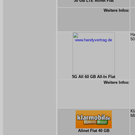
50 GB LTE Allnet Flat
Weitere Infos:
Ha
50
5G All 60 GB All-In Flat
Weitere Infos:
Kl
Mb
Allnet Flat 40 GB