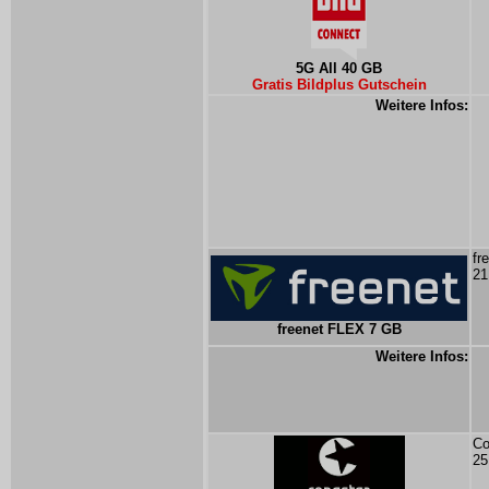
5G All 40 GB
Gratis Bildplus Gutschein
Weitere Infos:
fr
21
freenet FLEX 7 GB
Weitere Infos:
Co
25