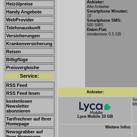
Anbieter:
Heizölpreise
Alle Anbieter
Smartphone Minuten:
Handy Angebote
10
WebProvider
Smartphone SMS:
500 SMS
Telefonauskunft
Daten-Flat:
mindestens 0.5 GB
Versicherungen
Krankenversicherung
Reisen
Billigflüge
Preisvergleiche
Service:
RSS Feed
Anbieter:
RSS Feed lesen
Sm
kostenlosen
Mb
Newsletter
abonnieren
Lyca Mobile 10 GB
Tarifrechner auf Ihrer
Homepage
Weitere Infos:
Newsgrabber auf
Ihrer Homepage