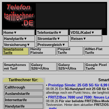
Home
▼
Telefontarife
▼
VDSL/Kabel
▼
Handytarife
▼
Stromtarife
▼
Reisen
▼
Versicherung
▼
Preisvergleich
▼
Smartphone
Handy
Prepaid
AllNet-Flat
Tarife
Flatrate
Tarife
Tarife
Smartphones
Galaxy
Galaxy
Google Pixel
mit Tarif
S26/+/Ultra
S25/+/Ultra
Tarife
Tarifrechner für:
Smart
•
Preistipp Simde: 25 GB 5G für 6,99
Callthrough
08.08.26 Ein
5G-Handytarif mit 25 GB für 
allerdings noch ein Punkt hinzu, der langfri
Auslandstarife
•
FRITZ!Box 7690 und 7590: Neues La
Internettarife
08.08.26
Für vier beliebte FRITZ!Box-Mode
Testversion. Hinter dem aktuellen
FRITZ!OS
Handytarife
...mehr