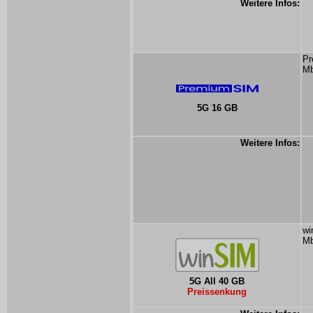
Weitere Infos:
Pr
Mb
5G 16 GB
Weitere Infos:
wi
Mb
5G All 40 GB
Preissenkung