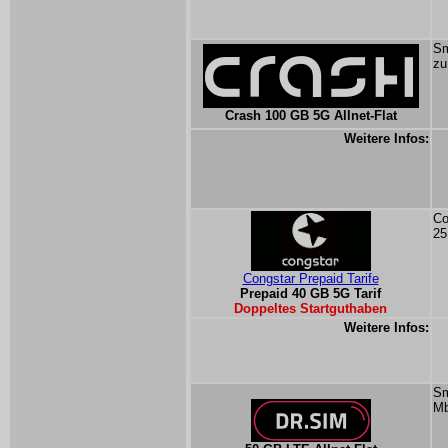
Sm
zu
Crash 100 GB 5G Allnet-Flat
Weitere Infos:
Co
25
Congstar Prepaid Tarife
Prepaid 40 GB 5G Tarif
Doppeltes Startguthaben
Weitere Infos:
Sm
Mb