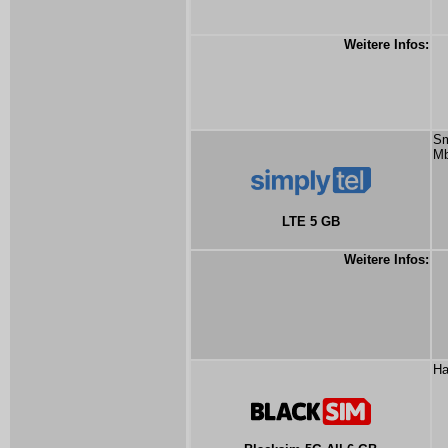
Weitere Infos:
Sm
Mb
LTE 5 GB
Weitere Infos:
Ha