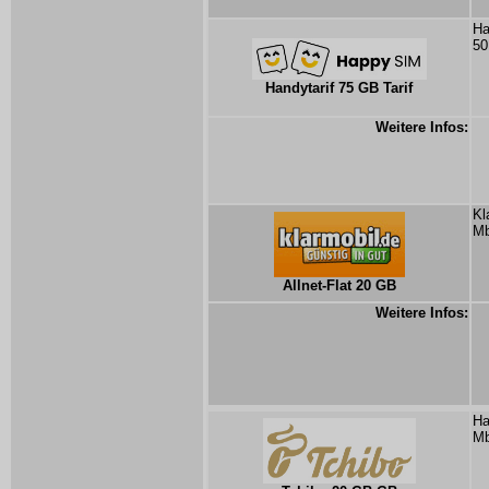
Ha
50
Handytarif 75 GB Tarif
Weitere Infos:
Kl
Mb
Allnet-Flat 20 GB
Weitere Infos:
Ha
Mb