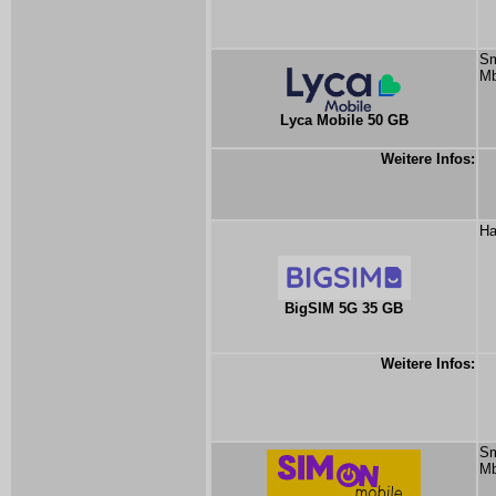
Sm
Mb
Lyca Mobile 50 GB
Weitere Infos:
Ha
BigSIM 5G 35 GB
Weitere Infos:
Sm
Mb