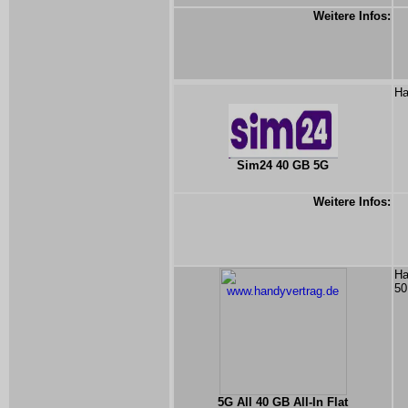
Weitere Infos:
Ha
Sim24 40 GB 5G
Weitere Infos:
Ha
50
5G All 40 GB All-In Flat