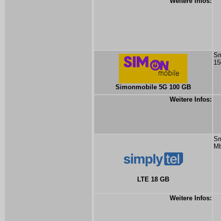
Weitere Infos:
Sm
15
Simonmobile 5G 100 GB
Weitere Infos:
Sm
Mb
LTE 18 GB
Weitere Infos: