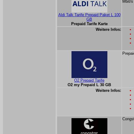
Mbit/s
Aldi Talk Tarife Prepaid Paket L 100
GB
Prepaid Tarife Karte
Weitere Infos:
Prepai
O2 Prepaid Tarife
O2 my Prepaid L 30 GB
Weitere Infos:
Congst