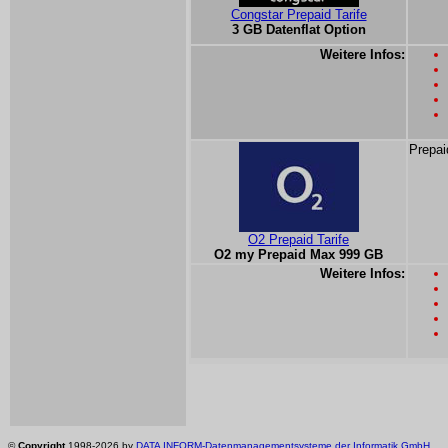
Congstar Prepaid Tarife
3 GB Datenflat Option
Weitere Infos:
Prepai
O2 Prepaid Tarife
O2 my Prepaid Max 999 GB
Weitere Infos:
©
Copyright
1998-2026 by
DATA INFORM-Datenmanagementsysteme der Informatik GmbH