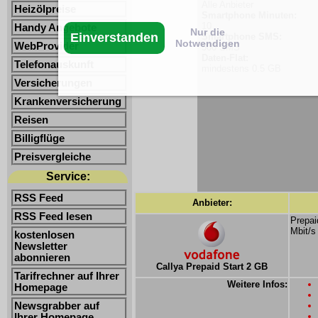
Alle Anbieter
Heizölpreise
Smartphone Minuten:
10
Handy Angebote
Nur die
Einverstanden
Smartphone SMS:
Notwendigen
WebProvider
500 SMS
Daten-Flat:
Telefonauskunft
mindestens 0.5 GB
Versicherungen
Krankenversicherung
Reisen
Billigflüge
Preisvergleiche
Service:
RSS Feed
Anbieter:
RSS Feed lesen
Prepai
Mbit/s
kostenlosen
Newsletter
abonnieren
Callya Prepaid Start 2 GB
Tarifrechner auf Ihrer
Weitere Infos:
Homepage
Newsgrabber auf
Ihrer Homepage