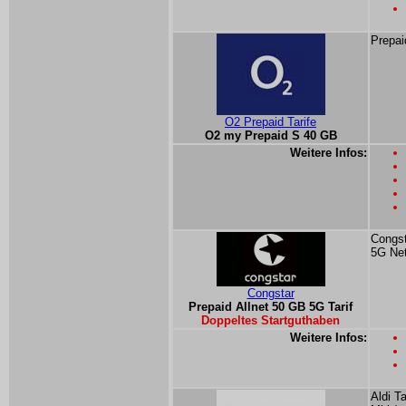
Prepai
O2 Prepaid Tarife
O2 my Prepaid S 40 GB
Weitere Infos:
Congst
5G Ne
Congstar
Prepaid Allnet 50 GB 5G Tarif
Doppeltes Startguthaben
Weitere Infos:
Aldi T