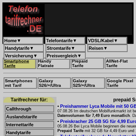
Home
▼
Telefontarife
▼
VDSL/Kabel
▼
Handytarife
▼
Stromtarife
▼
Reisen
▼
Versicherung
▼
Preisvergleich
▼
Smartphone
Handy
Prepaid
AllNet-Flat
Tarife
Flatrate
Tarife
Tarife
Smartphones
Galaxy
Galaxy
Google Pixel
mit Tarif
S26/+/Ultra
S25/+/Ultra
Tarife
Tarifrechner für:
prepaid S
•
Preishammer Lyca Mobile mit 50 GB f
Callthrough
07.08.26 Im deutschen Mobilfunkmarkt ist be
Datenvolumen für 7,49 Euro monatlich
. D
Auslandstarife
•
Preiskracher 25 GB 5G für 4,99 Euro
Internettarife
05.08.26 Bei Lyca Mobile beginnen die neue
Prepaid Tarife
mit 32 GB für 4,49 Euro und 
Handytarife