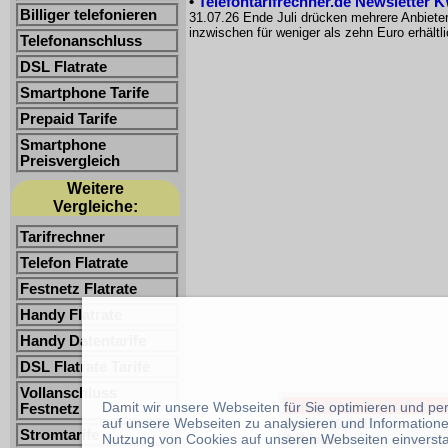
•
Telefontarifrechner.de Newsletter 
Billiger telefonieren
31.07.26 Ende Juli drücken mehrere Anbiete
inzwischen für weniger als zehn Euro erhältl
Telefonanschluss
DSL Flatrate
Smartphone Tarife
Prepaid Tarife
Smartphone
Preisvergleich
Weitere
Vergleiche:
Tarifrechner
Telefon Flatrate
Festnetz Flatrate
Handy Flatrate
Handy Datentarife
DSL Flatrate Tarife
Vollanschluss
Smartphone Tarife -Freimin
Damit wir unsere Webseiten für Sie optimieren und p
Festnetz
auf unsere Webseiten zu analysieren und Informatione
Stand:
10.8.2026
Stromtarife
Nutzung von Cookies auf unseren Webseiten einverst
Anbieter: