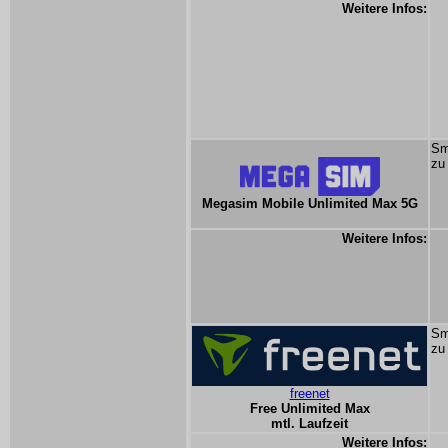
Weitere Infos:
Sm
zu
Megasim Mobile Unlimited Max 5G
Weitere Infos:
Sm
zu
freenet
Free Unlimited Max
mtl. Laufzeit
Weitere Infos: