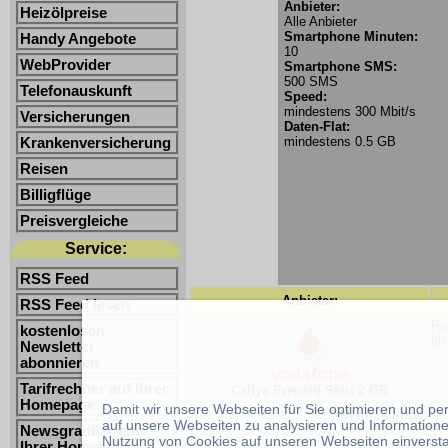
Anbieter:
Heizölpreise
Alle Anbieter
Smartphone Minuten:
Handy Angebote
10
WebProvider
Smartphone SMS:
500 SMS
Telefonauskunft
Speed:
mindestens 300 Mbit/s
Versicherungen
Daten-Flat:
mindestens 0.5 GB
Krankenversicherung
Reisen
Billigflüge
Preisvergleiche
Service:
RSS Feed
Anbieter:
RSS Feed lesen
Pr
kostenlosen
bi
Newsletter
abonnieren
Tarifrechner auf Ihrer
Callya Prepaid Start 2 GB
Homepage
Damit wir unsere Webseiten für Sie optimieren und p
Weitere Infos:
auf unsere Webseiten zu analysieren und Informatione
Newsgrabber auf
Nutzung von Cookies auf unseren Webseiten einverst
Ihrer Homepage