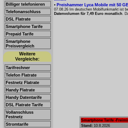
Billiger telefonieren
•
Preishammer Lyca Mobile mit 50 GB f
07.08.26 Im deutschen Mobilfunkmarkt ist be
Telefonanschluss
Datenvolumen für 7,49 Euro monatlich
. D
DSL Flatrate
Smartphone Tarife
Prepaid Tarife
Smartphone
Preisvergleich
Weitere
Vergleiche:
Tarifrechner
Telefon Flatrate
Festnetz Flatrate
Handy Flatrate
Handy Datentarife
DSL Flatrate Tarife
Vollanschluss
Festnetz
Smartphone Tarife -Freimin
Stromtarife
Stand:
10.8.2026