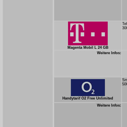
Te
30
Magenta Mobil L 24 GB
Weitere Infos:
Sm
50
Handytarif O2 Free Unlimited
Weitere Infos: