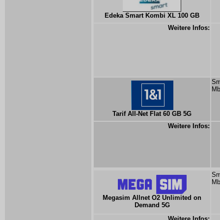
Edeka Smart Kombi XL 100 GB
Weitere Infos:
Sm
Mb
Tarif All-Net Flat 60 GB 5G
Weitere Infos:
Sm
Mb
Megasim Allnet O2 Unlimited on
Demand 5G
Weitere Infos: