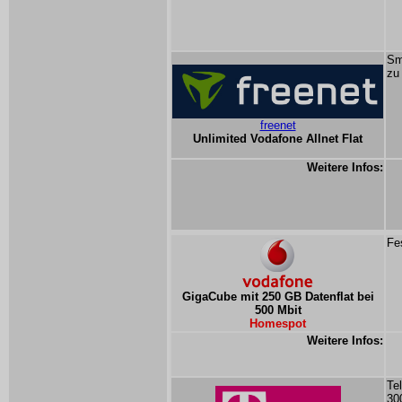
Sm
zu
freenet
Unlimited Vodafone Allnet Flat
Weitere Infos:
Fe
GigaCube mit 250 GB Datenflat bei
500 Mbit
Homespot
Weitere Infos:
Te
30