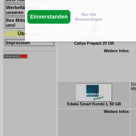
Werbefläche auf
unseren Tarifrechnern
Nur die
Einverstanden
Notwendigen
Ihre Mitteilung an
Pr
uns!
bi
Über uns:
Impressum
Callya Prepaid 25 GB
Weitere Infos:
Sm
Mb
Edeka Smart Kombi L 50 GB
Weitere Infos: