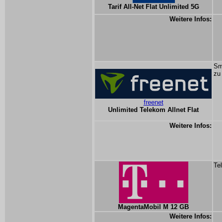
Tarif All-Net Flat Unlimited 5G
Weitere Infos:
Sm
zu
freenet
Unlimited Telekom Allnet Flat
Weitere Infos:
Te
MagentaMobil M 12 GB
Weitere Infos: