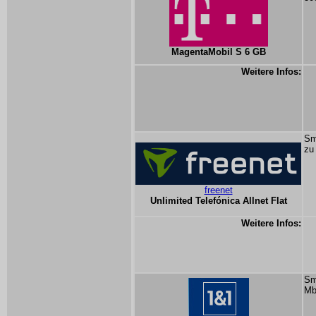
MagentaMobil S 6 GB
Weitere Infos:
Sm
zu
freenet
Unlimited Telefónica Allnet Flat
Weitere Infos:
Sm
Mb