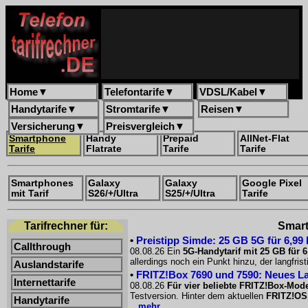
Home
▼
Telefontarife
▼
VDSL/Kabel
▼
Handytarife
▼
Stromtarife
▼
Reisen
▼
Versicherung
▼
Preisvergleich
▼
Smartphone
Handy
Prepaid
AllNet-Flat
Tarife
Flatrate
Tarife
Tarife
Smartphones
Galaxy
Galaxy
Google Pixel
mit Tarif
S26/+/Ultra
S25/+/Ultra
Tarife
Tarifrechner für:
Smart
•
Preistipp Simde: 25 GB 5G für 6,99
Callthrough
08.08.26 Ein
5G-Handytarif mit 25 GB für 
allerdings noch ein Punkt hinzu, der langfri
Auslandstarife
•
FRITZ!Box 7690 und 7590: Neues La
Internettarife
08.08.26
Für vier beliebte FRITZ!Box-Mode
Testversion. Hinter dem aktuellen
FRITZ!OS
Handytarife
...mehr