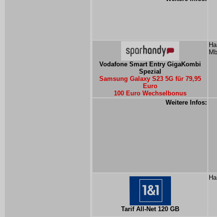
Ha
Mb
Vodafone Smart Entry GigaKombi
Spezial
Samsung Galaxy S23 5G für 79,95
Euro
100 Euro Wechselbonus
Weitere Infos:
Ha
Tarif All-Net 120 GB