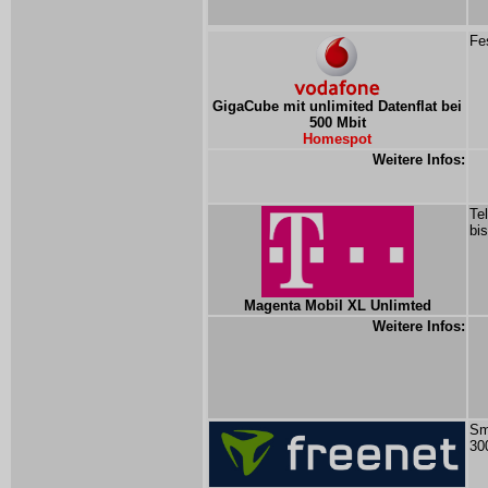
Fe
GigaCube mit unlimited Datenflat bei
500 Mbit
Homespot
Weitere Infos:
Te
bi
Magenta Mobil XL Unlimted
Weitere Infos:
Sm
30