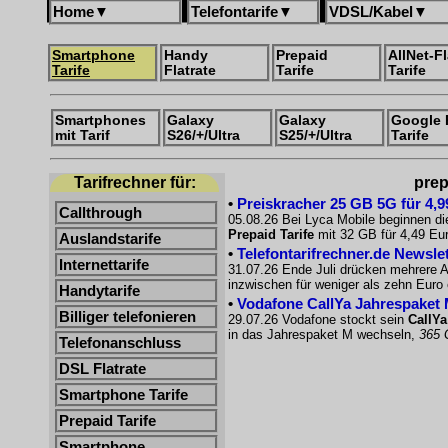
Home
▼
Telefontarife
▼
VDSL/Kabel
▼
Smartphone
Handy
Prepaid
AllNet-Fl
Tarife
Flatrate
Tarife
Tarife
Smartphones
Galaxy
Galaxy
Google 
mit Tarif
S26/+/Ultra
S25/+/Ultra
Tarife
Tarifrechner für:
prep
•
Preiskracher 25 GB 5G für 4,9
Callthrough
05.08.26 Bei Lyca Mobile beginnen di
Prepaid Tarife
mit 32 GB für 4,49 Eur
Auslandstarife
•
Telefontarifrechner.de Newsle
Internettarife
31.07.26 Ende Juli drücken mehrere A
inzwischen für weniger als zehn Euro e
Handytarife
•
Vodafone CallYa Jahrespaket 
Billiger telefonieren
29.07.26 Vodafone stockt sein
CallYa
in das Jahrespaket M wechseln,
365 
Telefonanschluss
DSL Flatrate
Smartphone Tarife
Prepaid Tarife
Smartphone