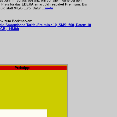
es Jahr im Voraus bezahlt, will vor allem Ruhe bei den
 Preis für das
EDEKA smart Jahrespaket Premium
. Bis
Euro statt 94,95 Euro. Dafür
...mehr
ink zum Bookmarken:
aid Smartphone Tarife -Freimin.: 10, SMS: 500, Daten: 10
GB , 14Mbit
Preistipp: