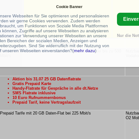
Cookie Banner
unsere Webseiten für Sie optimieren und personalisieren
Einve
rden wir gerne Cookies verwenden. Zudem werden
braucht, um Funktionen von Soziale Media Plattformen
u können, Zugriffe auf unsere Webseiten zu analysieren
ationen zur Verwendung unserer Webseiten an unsere
Nur die No
 den Bereichen der sozialen Medien, Anzeigen und
Beschreibung:
eiterzugeben. Sind Sie widerruflich mit der Nutzung von
f unseren Webseiten einverstanden?(
mehr dazu
)
Prepaid Tarif von Vodafone mit 25 GB Daten-Flatrate bei bis zu 500
Nutzba
Mbit/s
Vodafo
Aktion bis 31.07 25 GB Datenflatrate
Gratis Prepaid Karte
Handy-Flatrate für Gespräche in alle dt.Netze
SMS Flatrate inklusive
10 Euro Rufnummernbonus
Prepaid Tarif, keine Vertragslaufzeit
Prepaid Tarife mit 20 GB Daten-Flat bei 225 Mbit/s
Nutzba
O2 Mob