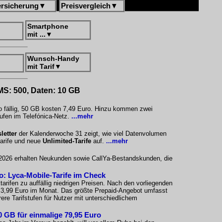
ersicherung
▼
Preisvergleich
▼
Smartphone
mit ...
▼
Wunsch-Handy
mit Tarif
▼
SMS: 500, Daten: 10 GB
o fällig, 50 GB kosten 7,49 Euro. Hinzu kommen zwei
ufen im Telefónica-Netz.
...mehr
letter
der Kalenderwoche 31 zeigt, wie viel Datenvolumen
tarife und neue
Unlimited-Tarife
auf.
...mehr
i 2026 erhalten Neukunden sowie CallYa-Bestandskunden, die
ro: Lyca-Mobile-Tarife im Check
arifen zu auffällig niedrigen Preisen. Nach den vorliegenden
i 3,99 Euro im Monat. Das größte Prepaid-Angebot umfasst
re Tarifstufen für Nutzer mit unterschiedlichem
 GB für einmalige 79,95 Euro