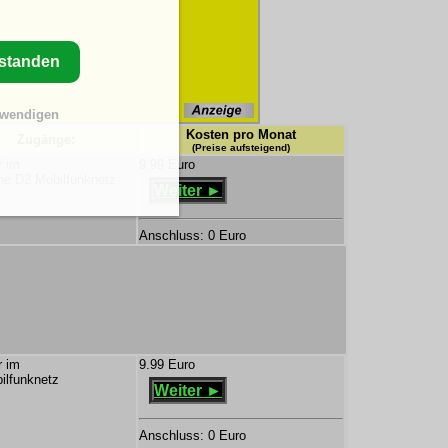
rstanden
twendigen
Kosten pro Monat
Zugänge:
(Preise aufsteigend)
r im
9.99 Euro
ne D2 Mobilfunknetz
Weiter ►
Anschluss: 0 Euro
r im
9.99 Euro
ilfunknetz
Weiter ►
Anschluss: 0 Euro