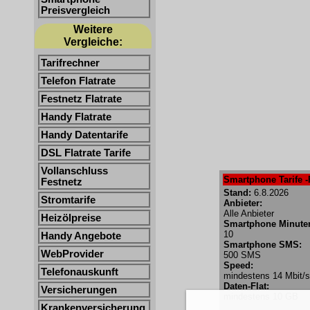
Preisvergleich
Weitere
Vergleiche:
Tarifrechner
Telefon Flatrate
Festnetz Flatrate
Handy Flatrate
Handy Datentarife
DSL Flatrate Tarife
Vollanschluss
Smartphone Tarife -
Festnetz
Stand:
6.8.2026
Stromtarife
Anbieter:
Alle Anbieter
Heizölpreise
Smartphone Minute
10
Handy Angebote
Smartphone SMS:
WebProvider
500 SMS
Speed:
Telefonauskunft
mindestens 14 Mbit/s
Daten-Flat:
Versicherungen
mindestens 10 GB
Krankenversicherung