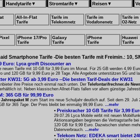
Handytarife
▼
Stromtarife
▼
Reisen
▼
V
at
All-In-Flat
Tarife im
Tarife im
Tarife im
Tarife
Telekomnetz
Vodafonenetz
O2-Netz
Pixel
iPhone 17/Pro
Galaxy
iPhone
Huawei
Tarife
Tarife
Tarife
Tarife
aid Smartphone Tarife -Die besten Tarife mit Freimin.: 10, 
9 Euro: Lyca greift Discounter an
e neuen Tarife mit 10 GB für 3,99 Euro im Monat. Für 25 GB werden 4,99 Eur
o und 120 GB für 9,99 Euro je 28 Tage. Alle Angebote unterstützen 5G und la
tter KW31: 5G ab 3,99 Euro --Die besten Tarif-Deals der KW31
nbieter ihre Preise noch einmal nach unten. Der
Telefontarifrechner.de News
rhältlich ist. Neben klassischen Allnet-Flats fallen vor allem günstige Jahres
M: 365 GB für 99,99 Euro
 Jahrespaket M
zum Start ins neue Schuljahr deutlich auf. Seit dem 29. Jul
GB für 365 Tage
. Der Preis bleibt bei einmalig 99,99 Euro.
...mehr
•
Preiskracher 10 GB Tarife für 3,99 Eu
29.07.26 Lyca Mobile wirbt mit neuen Mobilfunkt
Aktionsangaben beginnen die Vertragstarife be
120 GB für 9,99 Euro. Dazwischen stehen mehre
Datenverbrauch.
...mehr
•
Telekom Netz: EDEKA smart bietet 240