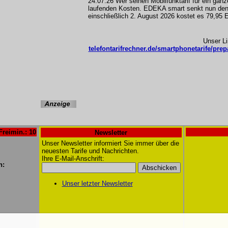
24.07.26 Wer seinen Mobilfunktarif für ein ganz
laufenden Kosten. EDEKA smart senkt nun den
einschließlich 2. August 2026 kostet es 79,95 
Unser L
telefontarifrechner.de/smartphonetarife/prep
Freimin.: 10
Newsletter
Unser Newsletter informiert Sie immer über die
neuesten Tarife und Nachrichten.
Ihre E-Mail-Anschrift:
n:
Unser letzter Newsletter