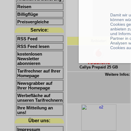
Reisen
Billigflüge
Damit wir 
können wü
Preisvergleiche
Cookies ge
anbieten z
Service:
und Inform
Partner in
RSS Feed
Anbieter:
Analysen w
RSS Feed lesen
Cookies au
kostenlosen
Newsletter
abonnieren
Callya Prepaid 25 GB
Tarifrechner auf Ihrer
Weitere Infos:
Homepage
Newsgrabber auf
Ihrer Homepage
Werbefläche auf
unseren Tarifrechnern
Ihre Mitteilung an
uns!
Über uns:
Impressum