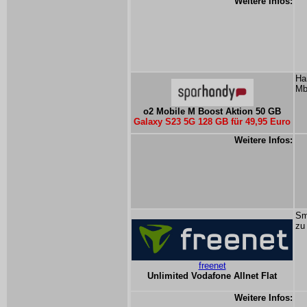
Weitere Infos:
Ha
Mb
o2 Mobile M Boost Aktion 50 GB
Galaxy S23 5G 128 GB für 49,95 Euro
Weitere Infos:
Sm
zu
freenet
Unlimited Vodafone Allnet Flat
Weitere Infos: