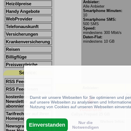
Anbieter:
Heizölpreise
Alle Anbieter
Smartphone Minuten:
Handy Angebote
10
WebProvider
Smartphone SMS:
500 SMS
Telefonauskunft
Speed:
mindestens 300 Mbit/s
Versicherungen
Daten-Flat:
mindestens 10 GB
Krankenversicherung
Reisen
Billigflüge
Preisvergleiche
Service:
RSS Feed
Anbieter:
RSS Feed lesen
Pr
kostenlosen
Damit wir unsere Webseiten für Sie optimieren und p
bi
Newsletter
auf unsere Webseiten zu analysieren und Informatione
abonnieren
Nutzung von Cookies auf unseren Webseiten einverst
Tarifrechner auf Ihrer
Callya Prepaid 25 GB
Homepage
Weitere Infos:
Nur die
Einverstanden
Newsgrabber auf
Notwendigen
Ihrer Homepage