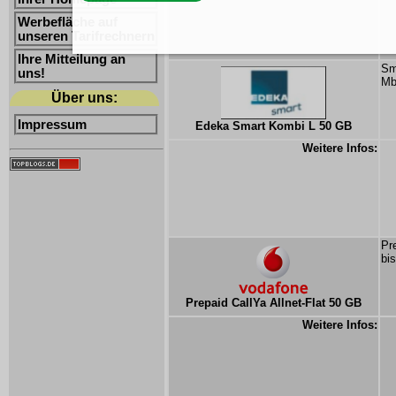
Werbefläche auf
unseren Tarifrechnern
Ihre Mitteilung an
Sm
uns!
Mb
Über uns:
Impressum
Edeka Smart Kombi L 50 GB
Weitere Infos:
Pr
bi
Prepaid CallYa Allnet-Flat 50 GB
Weitere Infos: