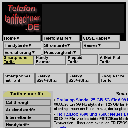
Home
▼
Telefontarife
▼
VDSL/Kabel
▼
Handytarife
▼
Stromtarife
▼
Reisen
▼
Versicherung
▼
Preisvergleich
▼
Smartphone
Handy
Prepaid
AllNet-Flat
Tarife
Flatrate
Tarife
Tarife
Smartphones
Galaxy
Galaxy
Google Pixel
mit Tarif
S26/+/Ultra
S25/+/Ultra
Tarife
Tarifrechner für:
Smart
•
Preistipp Simde: 25 GB 5G für 6,99
Callthrough
08.08.26 Ein
5G-Handytarif mit 25 GB für 
allerdings noch ein Punkt hinzu, der langfri
Auslandstarife
•
FRITZ!Box 7690 und 7590: Neues La
Internettarife
08.08.26
Für vier beliebte FRITZ!Box-Mode
Testversion. Hinter dem aktuellen
FRITZ!OS
Handytarife
...mehr