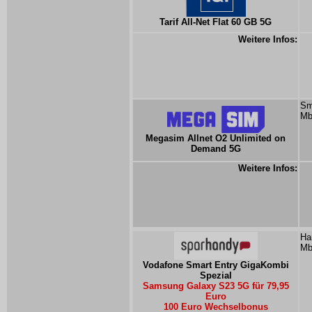
Tarif All-Net Flat 60 GB 5G
Weitere Infos:
Sm
Mb
Megasim Allnet O2 Unlimited on
Demand 5G
Weitere Infos:
Ha
Mb
Vodafone Smart Entry GigaKombi
Spezial
Samsung Galaxy S23 5G für 79,95
Euro
100 Euro Wechselbonus