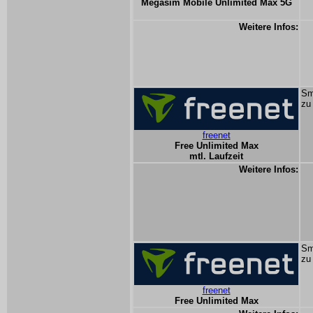
Megasim Mobile Unlimited Max 5G
Weitere Infos:
Sm
zu
freenet
Free Unlimited Max
mtl. Laufzeit
Weitere Infos:
Sm
zu
freenet
Free Unlimited Max