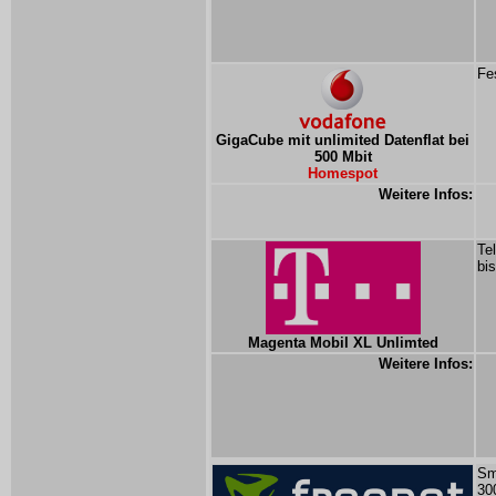
Fe
GigaCube mit unlimited Datenflat bei
500 Mbit
Homespot
Weitere Infos:
Te
bi
Magenta Mobil XL Unlimted
Weitere Infos:
Sm
30