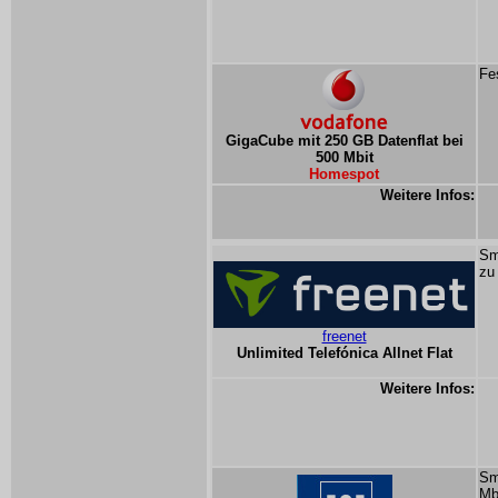
Fe
GigaCube mit 250 GB Datenflat bei
500 Mbit
Homespot
Weitere Infos:
Sm
zu
freenet
Unlimited Telefónica Allnet Flat
Weitere Infos:
Sm
Mb