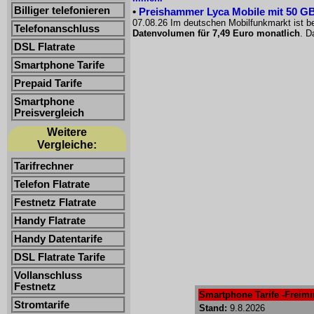
Billiger telefonieren
•
Preishammer Lyca Mobile mit 50 GB f
07.08.26 Im deutschen Mobilfunkmarkt ist be
Telefonanschluss
Datenvolumen für 7,49 Euro monatlich
. D
DSL Flatrate
Smartphone Tarife
Prepaid Tarife
Smartphone
Preisvergleich
Weitere
Vergleiche:
Tarifrechner
Telefon Flatrate
Festnetz Flatrate
Handy Flatrate
Handy Datentarife
DSL Flatrate Tarife
Vollanschluss
Festnetz
Smartphone Tarife -Freimin
Stromtarife
Stand:
9.8.2026