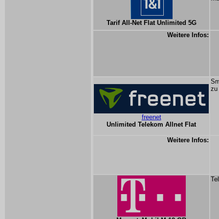
Tarif All-Net Flat Unlimited 5G
Weitere Infos:
Sm
zu
freenet
Unlimited Telekom Allnet Flat
Weitere Infos:
Te