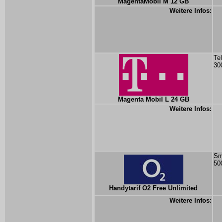
MagentaMobil M 12 GB
Weitere Infos:
Te
30
Magenta Mobil L 24 GB
Weitere Infos:
Sm
50
Handytarif O2 Free Unlimited
Weitere Infos: