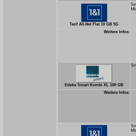
Sm
Mb
Tarif All-Net Flat 10 GB 5G
Weitere Infos:
Sm
Edeka Smart Kombi XL 100 GB
Weitere Infos:
Sm
Mb