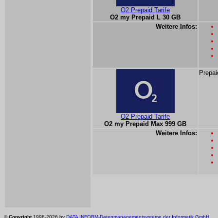
O2 Prepaid Tarife
O2 my Prepaid L 30 GB
Weitere Infos:
Prepai
O2 Prepaid Tarife
O2 my Prepaid Max 999 GB
Weitere Infos:
©
Copyright
1998-2026 by
DATA INFORM-Datenmanagementsysteme der Informatik GmbH