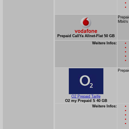
Prepai
Mbit/s
Prepaid CallYa Allnet-Flat 50 GB
Weitere Infos:
Prepai
O2 Prepaid Tarife
O2 my Prepaid S 40 GB
Weitere Infos: