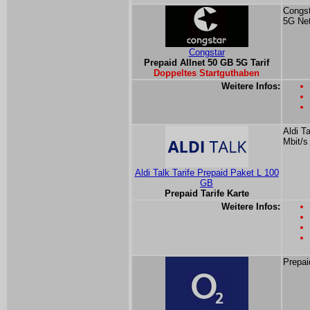
Congst
5G Ne
Congstar
Prepaid Allnet 50 GB 5G Tarif
Doppeltes Startguthaben
Weitere Infos:
Aldi T
Mbit/s
Aldi Talk Tarife Prepaid Paket L 100
GB
Prepaid Tarife Karte
Weitere Infos:
Prepai