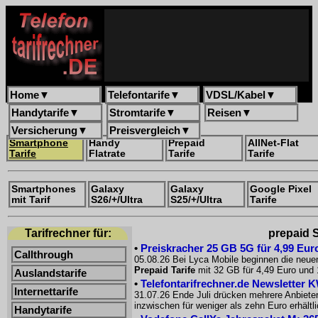
Home
▼
Telefontarife
▼
VDSL/Kabel
▼
Handytarife
▼
Stromtarife
▼
Reisen
▼
Versicherung
▼
Preisvergleich
▼
Smartphone
Handy
Prepaid
AllNet-Flat
Tarife
Flatrate
Tarife
Tarife
Smartphones
Galaxy
Galaxy
Google Pixel
mit Tarif
S26/+/Ultra
S25/+/Ultra
Tarife
Tarifrechner für:
prepaid S
•
Preiskracher 25 GB 5G für 4,99 Euro
Callthrough
05.08.26 Bei Lyca Mobile beginnen die neue
Prepaid Tarife
mit 32 GB für 4,49 Euro und 
Auslandstarife
•
Telefontarifrechner.de Newsletter 
Internettarife
31.07.26 Ende Juli drücken mehrere Anbiete
inzwischen für weniger als zehn Euro erhältl
Handytarife