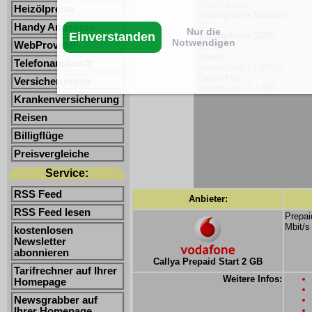
Alle Anbieter
Heizölpreise
Smartphone Minuten:
10
Handy Angebote
Nur die
Einverstanden
Smartphone SMS:
Notwendigen
WebProvider
50 SMS
Speed:
Telefonauskunft
mindestens 14 Mbit/s
Daten-Flat:
Versicherungen
mindestens 0.1 GB
Krankenversicherung
Reisen
Billigflüge
Preisvergleiche
Service:
RSS Feed
Anbieter:
RSS Feed lesen
Prepai
Mbit/s
kostenlosen
Newsletter
abonnieren
Callya Prepaid Start 2 GB
Tarifrechner auf Ihrer
Weitere Infos:
Homepage
Newsgrabber auf
Ihrer Homepage