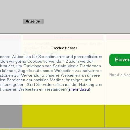
Freimin.: 10
Newsletter
Unser Newsletter informiert Sie immer über die
neuesten Tarife und Nachrichten.
Cookie Banner
Ihre E-Mail-Anschrift:
n:
unsere Webseiten für Sie optimieren und personalisieren
Einve
rden wir gerne Cookies verwenden. Zudem werden
braucht, um Funktionen von Soziale Media Plattformen
Unser letzter Newsletter
u können, Zugriffe auf unsere Webseiten zu analysieren
ationen zur Verwendung unserer Webseiten an unsere
Nur die No
/s
 den Bereichen der sozialen Medien, Anzeigen und
eiterzugeben. Sind Sie widerruflich mit der Nutzung von
f unseren Webseiten einverstanden?(
mehr dazu
)