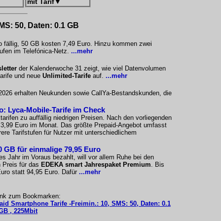
mit Tarif
▼
SMS: 50, Daten: 0.1 GB
o fällig, 50 GB kosten 7,49 Euro. Hinzu kommen zwei
ufen im Telefónica-Netz.
...mehr
letter
der Kalenderwoche 31 zeigt, wie viel Datenvolumen
tarife und neue
Unlimited-Tarife
auf.
...mehr
i 2026 erhalten Neukunden sowie CallYa-Bestandskunden, die
ro: Lyca-Mobile-Tarife im Check
arifen zu auffällig niedrigen Preisen. Nach den vorliegenden
i 3,99 Euro im Monat. Das größte Prepaid-Angebot umfasst
re Tarifstufen für Nutzer mit unterschiedlichem
 GB für einmalige 79,95 Euro
es Jahr im Voraus bezahlt, will vor allem Ruhe bei den
 Preis für das
EDEKA smart Jahrespaket Premium
. Bis
Euro statt 94,95 Euro. Dafür
...mehr
ink zum Bookmarken:
aid Smartphone Tarife -Freimin.: 10, SMS: 50, Daten: 0.1
GB , 225Mbit