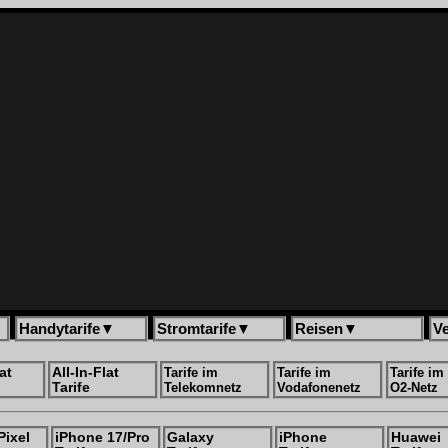
Handytarife
▼
Stromtarife
▼
Reisen
▼
V
at
All-In-Flat
Tarife im
Tarife im
Tarife im
Tarife
Telekomnetz
Vodafonenetz
O2-Netz
Pixel
iPhone 17/Pro
Galaxy
iPhone
Huawei