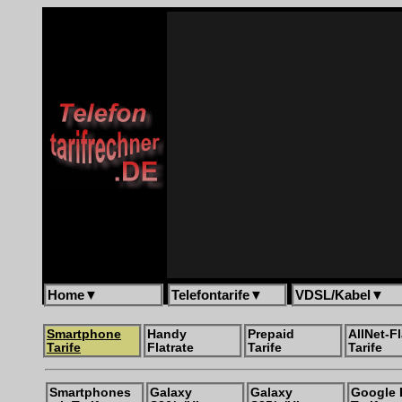
Home
▼
Telefontarife
▼
VDSL/Kabel
▼
Smartphone
Handy
Prepaid
AllNet-Fl
Tarife
Flatrate
Tarife
Tarife
Smartphones
Galaxy
Galaxy
Google 