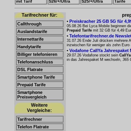
mit Tarif
S26/+/Ultra
S25/+/Ultra
Tarife
Tarifrechner für:
prep
•
Preiskracher 25 GB 5G für 4,9
Callthrough
05.08.26 Bei Lyca Mobile beginnen di
Prepaid Tarife
mit 32 GB für 4,49 Eur
Auslandstarife
•
Telefontarifrechner.de Newsle
Internettarife
31.07.26 Ende Juli drücken mehrere A
inzwischen für weniger als zehn Euro e
Handytarife
•
Vodafone CallYa Jahrespaket 
Billiger telefonieren
29.07.26 Vodafone stockt sein
CallYa
in das Jahrespaket M wechseln,
365 
Telefonanschluss
DSL Flatrate
Smartphone Tarife
Prepaid Tarife
Smartphone
Preisvergleich
Weitere
Vergleiche:
Tarifrechner
Telefon Flatrate