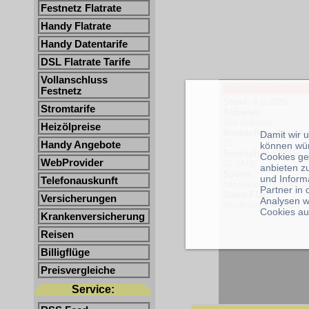
Festnetz Flatrate
Handy Flatrate
Handy Datentarife
DSL Flatrate Tarife
Vollanschluss
Smartphone Tarife -
Festnetz
Stand:
6.8.2026
Stromtarife
Anbieter:
Alle Anbieter
Heizölpreise
Smartphone Minute
Damit wir 
10
Handy Angebote
können wü
Smartphone SMS:
Cookies ge
WebProvider
50 SMS
anbieten z
Speed:
und Inform
Telefonauskunft
mindestens 225 Mbit
Partner in
Daten-Flat:
Versicherungen
Analysen w
mindestens 0.1 GB
Cookies au
Krankenversicherung
Reisen
Billigflüge
Preisvergleiche
Service: