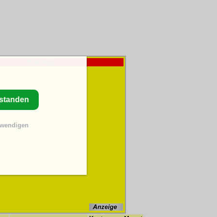
Preistipp:
rstanden
twendigen