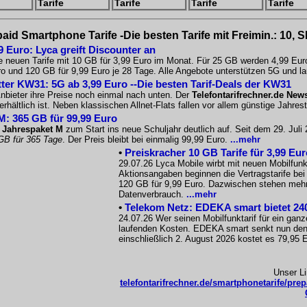
Tarife
Tarife
Tarife
Tarife
aid Smartphone Tarife -Die besten Tarife mit Freimin.: 10, 
9 Euro: Lyca greift Discounter an
e neuen Tarife mit 10 GB für 3,99 Euro im Monat. Für 25 GB werden 4,99 Eur
o und 120 GB für 9,99 Euro je 28 Tage. Alle Angebote unterstützen 5G und la
tter KW31: 5G ab 3,99 Euro --Die besten Tarif-Deals der KW31
nbieter ihre Preise noch einmal nach unten. Der
Telefontarifrechner.de News
rhältlich ist. Neben klassischen Allnet-Flats fallen vor allem günstige Jahres
M: 365 GB für 99,99 Euro
 Jahrespaket M
zum Start ins neue Schuljahr deutlich auf. Seit dem 29. Jul
GB für 365 Tage
. Der Preis bleibt bei einmalig 99,99 Euro.
...mehr
•
Preiskracher 10 GB Tarife für 3,99 Eu
29.07.26 Lyca Mobile wirbt mit neuen Mobilfunkt
Aktionsangaben beginnen die Vertragstarife be
120 GB für 9,99 Euro. Dazwischen stehen mehre
Datenverbrauch.
...mehr
•
Telekom Netz: EDEKA smart bietet 240
24.07.26 Wer seinen Mobilfunktarif für ein ganz
laufenden Kosten. EDEKA smart senkt nun den
einschließlich 2. August 2026 kostet es 79,95 
Unser L
telefontarifrechner.de/smartphonetarife/prep