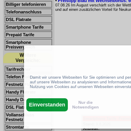
•
Preistipp Blau mit Wechselbonus: 60
Billiger telefonieren
07.08.26 Im August verschärft sich der Wet
und auf einen zusätzlichen Vorteil für Neuk
Telefonanschluss
DSL Flatrate
Smartphone Tarife
Prepaid Tarife
Smartphone
Preisvergleich
Weitere
Vergleiche:
Tarifrechner
Telefon Flatrate
Damit wir unsere Webseiten für Sie optimieren und p
auf unsere Webseiten zu analysieren und Informatione
Festnetz Flatrate
Nutzung von Cookies auf unseren Webseiten einverst
Handy Flatrate
Handy Datentarife
Nur die
Einverstanden
Notwendigen
DSL Flatrate Tarife
Vollanschluss
Smartphone Tarife -Freimin
Festnetz
Stand:
9.8.2026
Stromtarife
Anbieter: