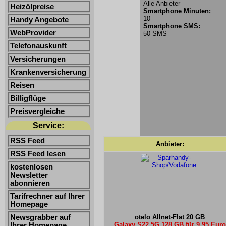
Alle Anbieter
Heizölpreise
Smartphone Minuten:
10
Handy Angebote
Smartphone SMS:
WebProvider
50 SMS
Telefonauskunft
Versicherungen
Krankenversicherung
Reisen
Billigflüge
Preisvergleiche
Service:
RSS Feed
Anbieter:
RSS Feed lesen
kostenlosen
Newsletter
abonnieren
Tarifrechner auf Ihrer
Homepage
Newsgrabber auf
otelo Allnet-Flat 20 GB
Galaxy S22 5G 128 GB für 9,95 Euro
Ihrer Homepage