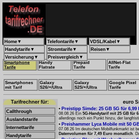
Home
▼
Telefontarife
▼
VDSL/Kabel
▼
Handytarife
▼
Stromtarife
▼
Reisen
▼
Versicherung
▼
Preisvergleich
▼
Smartphone
Handy
Prepaid
AllNet-Flat
Tarife
Flatrate
Tarife
Tarife
Smartphones
Galaxy
Galaxy
Google Pixel
mit Tarif
S26/+/Ultra
S25/+/Ultra
Tarife
Tarifrechner für:
euro S
•
Preistipp Simde: 25 GB 5G für 6,99
Callthrough
08.08.26 Ein
5G-Handytarif mit 25 GB für 
allerdings noch ein Punkt hinzu, der langfri
Auslandstarife
•
Preishammer Lyca Mobile mit 50 GB f
Internettarife
07.08.26 Im deutschen Mobilfunkmarkt ist be
Datenvolumen für 7,49 Euro monatlich
. D
Handytarife