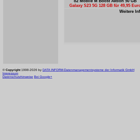
o2 Mobile M Boost Aktion 50 GB
Galaxy S23 5G 128 GB für 49,95 Eur
Weitere In
©
Copyright
1998-2026 by
DATA INFORM-Datenmanagementsysteme der Informatik GmbH
Impressum
Datenschutzhinweise
Bei Google+