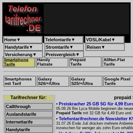
Home
▼
Telefontarife
▼
VDSL/Kabel
▼
Handytarife
▼
Stromtarife
▼
Reisen
▼
Versicherung
▼
Preisvergleich
▼
Smartphone
Handy
Prepaid
AllNet-Flat
Tarife
Flatrate
Tarife
Tarife
Smartphones
Galaxy
Galaxy
Google Pixel
mit Tarif
S26/+/Ultra
S25/+/Ultra
Tarife
Tarifrechner für:
prepaid 
•
Preiskracher 25 GB 5G für 4,99 Euro
Callthrough
05.08.26 Bei Lyca Mobile beginnen die neue
Prepaid Tarife
mit 32 GB für 4,49 Euro und 
Auslandstarife
•
Telefontarifrechner.de Newsletter 
Internettarife
31.07.26 Ende Juli drücken mehrere Anbiete
inzwischen für weniger als zehn Euro erhältl
Handytarife