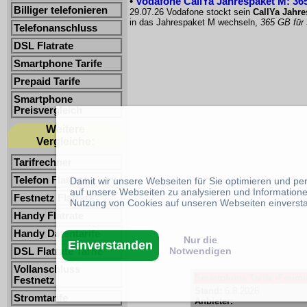
•
Vodafone CallYa Jahrespaket M: 365
Billiger telefonieren
29.07.26 Vodafone stockt sein
CallYa Jahr
in das Jahrespaket M wechseln,
365 GB für
Telefonanschluss
DSL Flatrate
Smartphone Tarife
Prepaid Tarife
Smartphone
Preisvergleich
Weitere
Vergleiche:
Tarifrechner
Telefon Flatrate
Damit wir unsere Webseiten für Sie optimieren und p
auf unsere Webseiten zu analysieren und Informatione
Festnetz Flatrate
Nutzung von Cookies auf unseren Webseiten einverst
Handy Flatrate
Handy Datentarife
Nur die
Einverstanden
Notwendigen
DSL Flatrate Tarife
Vollanschluss
Smartphone Tarife -Freimin
Festnetz
Stand:
6.8.2026
Stromtarife
Anbieter: