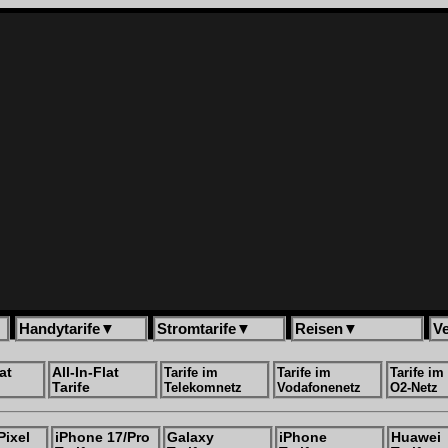
Handytarife
▼
Stromtarife
▼
Reisen
▼
V
at
All-In-Flat
Tarife im
Tarife im
Tarife im
Tarife
Telekomnetz
Vodafonenetz
O2-Netz
Pixel
iPhone 17/Pro
Galaxy
iPhone
Huawei