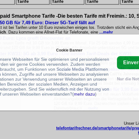
Tarife
Tarife
Tarife
Tarife
paid Smartphone Tarife -Die besten Tarife mit Freimin.: 10,
 GB für 7,49 Euro: Dieser 5G-Tarif fällt auf
 ist bei Tarifen unter 10 Euro inzwischen einiges los. Trotzdem sticht ein A
ich
. Dazu kommen eine Allnet-Flat für Telefonate, eine
...mehr
9 Euro: Lyca greift Discounter an
e neuen Tarife mit 10 GB für 3,99 Euro im Monat. Für 25 GB werden 4,99 Eur
o und 120 GB für 9,99 Euro je 28 Tage. Alle Angebote unterstützen 5G und la
Cookie Banner
tter KW31: 5G ab 3,99 Euro --Die besten Tarif-Deals der KW31
nbieter ihre Preise noch einmal nach unten. Der
Telefontarifrechner.de News
unsere Webseiten für Sie optimieren und personalisieren
Einve
rhältlich ist. Neben klassischen Allnet-Flats fallen vor allem günstige Jahres
rden wir gerne Cookies verwenden. Zudem werden
•
Vodafone CallYa Jahrespaket M: 365 G
braucht, um Funktionen von Soziale Media Plattformen
u können, Zugriffe auf unsere Webseiten zu analysieren
29.07.26 Vodafone stockt sein
CallYa Jahresp
29. Juli 2026 erhalten Neukunden sowie CallY
ationen zur Verwendung unserer Webseiten an unsere
Nur die No
GB für 365 Tage
. Der Preis bleibt bei einmalig
 den Bereichen der sozialen Medien, Anzeigen und
eiterzugeben. Sind Sie widerruflich mit der Nutzung von
•
Preiskracher 10 GB Tarife für 3,99 Eu
f unseren Webseiten einverstanden?(
mehr dazu
)
29.07.26 Lyca Mobile wirbt mit neuen Mobilfunkt
Aktionsangaben beginnen die Vertragstarife be
120 GB für 9,99 Euro. Dazwischen stehen mehre
Datenverbrauch.
...mehr
Unser L
telefontarifrechner.de/smartphonetarife/pre