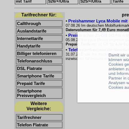
mit Tarif
S26/+/Ultra
S25/+/Ultra
Tarife
Tarifrechner für:
pre
•
Preishammer Lyca Mobile mit 50
Callthrough
07.08.26 Im deutschen Mobilfunkmarkt
Datenvolumen für 7,49 Euro monatl
Auslandstarife
•
Preiskracher 25 GB 5G für 4,9
Internettarife
05.08.26 Bei Lyca Mobile beginnen di
Prepaid Tarife
mit 32 GB für 4,49 Eur
Handytarife
•
Telefontarifrechner.de Newsle
Billiger telefonieren
31.07.26 Ende Juli drücken mehrere A
Damit wir 
inzwischen für weniger als zehn Euro e
können wü
Telefonanschluss
Cookies ge
DSL Flatrate
anbieten z
und Inform
Smartphone Tarife
Partner in
Analysen w
Prepaid Tarife
Cookies au
Smartphone
Preisvergleich
Weitere
Vergleiche:
Tarifrechner
Telefon Flatrate