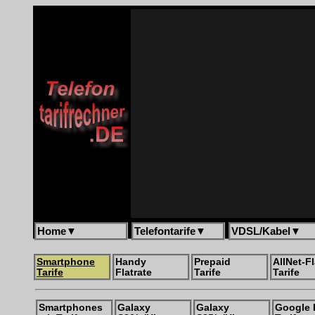
Home
▼
Telefontarife
▼
VDSL/Kabel
▼
Smartphone
Handy
Prepaid
AllNet-Fl
Tarife
Flatrate
Tarife
Tarife
Smartphones
Galaxy
Galaxy
Google 