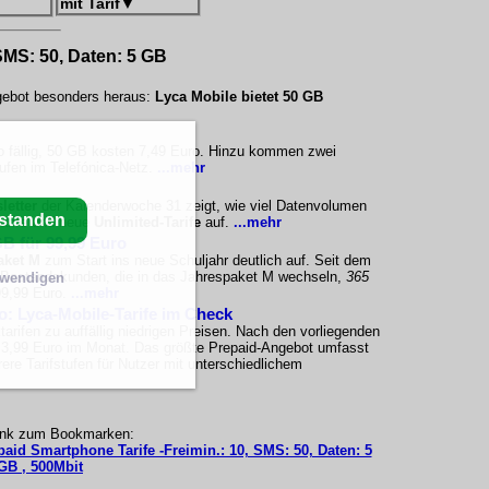
mit Tarif
▼
 SMS: 50, Daten: 5 GB
ngebot besonders heraus:
Lyca Mobile bietet 50 GB
o fällig, 50 GB kosten 7,49 Euro. Hinzu kommen zwei
ufen im Telefónica-Netz.
...mehr
letter
der Kalenderwoche 31 zeigt, wie viel Datenvolumen
rstanden
tarife und neue
Unlimited-Tarife
auf.
...mehr
B für 99,99 Euro
aket M
zum Start ins neue Schuljahr deutlich auf. Seit dem
a-Bestandskunden, die in das Jahrespaket M wechseln,
365
twendigen
 99,99 Euro.
...mehr
ro: Lyca-Mobile-Tarife im Check
arifen zu auffällig niedrigen Preisen. Nach den vorliegenden
i 3,99 Euro im Monat. Das größte Prepaid-Angebot umfasst
re Tarifstufen für Nutzer mit unterschiedlichem
ink zum Bookmarken:
paid Smartphone Tarife -Freimin.: 10, SMS: 50, Daten: 5
GB , 500Mbit