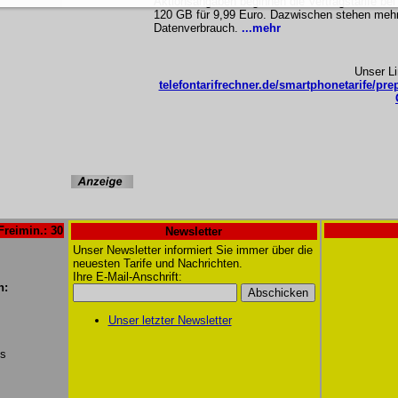
Aktionsangaben beginnen die Vertragstarife be
120 GB für 9,99 Euro. Dazwischen stehen mehre
Datenverbrauch.
...mehr
Unser L
telefontarifrechner.de/smartphonetarife/pre
Freimin.: 30
Newsletter
Unser Newsletter informiert Sie immer über die
neuesten Tarife und Nachrichten.
Ihre E-Mail-Anschrift:
n:
Unser letzter Newsletter
/s