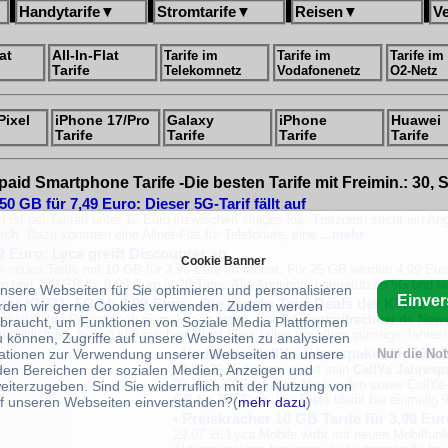
Handytarife
▼
Stromtarife
▼
Reisen
▼
V
at
All-In-Flat
Tarife im
Tarife im
Tarife im
Tarife
Telekomnetz
Vodafonenetz
O2-Netz
Pixel
iPhone 17/Pro
Galaxy
iPhone
Huawei
Tarife
Tarife
Tarife
Tarife
paid Smartphone Tarife -Die besten Tarife mit Freimin.: 30, 
 GB für 7,49 Euro: Dieser 5G-Tarif fällt auf
 ist bei Tarifen unter 10 Euro inzwischen einiges los. Trotzdem sticht ein A
ich
. Dazu kommen eine Allnet-Flat für Telefonate, eine
...mehr
9 Euro: Lyca greift Discounter an
Cookie Banner
e neuen Tarife mit 10 GB für 3,99 Euro im Monat. Für 25 GB werden 4,99 Eur
o und 120 GB für 9,99 Euro je 28 Tage. Alle Angebote unterstützen 5G und la
unsere Webseiten für Sie optimieren und personalisieren
Einve
tter KW31: 5G ab 3,99 Euro --Die besten Tarif-Deals der KW31
rden wir gerne Cookies verwenden. Zudem werden
nbieter ihre Preise noch einmal nach unten. Der
Telefontarifrechner.de News
braucht, um Funktionen von Soziale Media Plattformen
rhältlich ist. Neben klassischen Allnet-Flats fallen vor allem günstige Jahres
u können, Zugriffe auf unsere Webseiten zu analysieren
•
Vodafone CallYa Jahrespaket M: 365 G
ationen zur Verwendung unserer Webseiten an unsere
Nur die No
29.07.26 Vodafone stockt sein
CallYa Jahresp
 den Bereichen der sozialen Medien, Anzeigen und
29. Juli 2026 erhalten Neukunden sowie CallY
eiterzugeben. Sind Sie widerruflich mit der Nutzung von
GB für 365 Tage
. Der Preis bleibt bei einmalig
f unseren Webseiten einverstanden?(
mehr dazu
)
•
Preiskracher 10 GB Tarife für 3,99 Eu
29.07.26 Lyca Mobile wirbt mit neuen Mobilfunkt