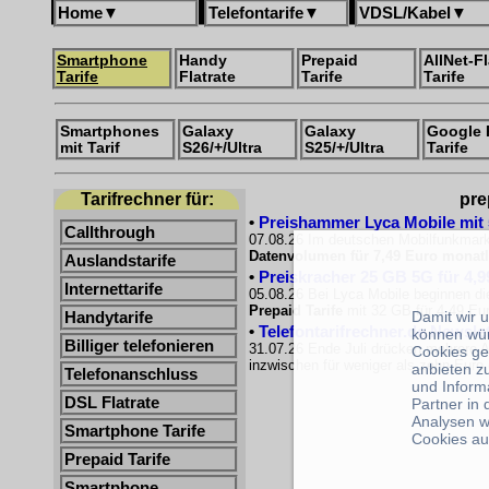
Home
▼
Telefontarife
▼
VDSL/Kabel
▼
Smartphone
Handy
Prepaid
AllNet-Fl
Tarife
Flatrate
Tarife
Tarife
Smartphones
Galaxy
Galaxy
Google 
mit Tarif
S26/+/Ultra
S25/+/Ultra
Tarife
Tarifrechner für:
pre
•
Preishammer Lyca Mobile mit 50
Callthrough
07.08.26 Im deutschen Mobilfunkmarkt
Datenvolumen für 7,49 Euro monatl
Auslandstarife
•
Preiskracher 25 GB 5G für 4,9
Internettarife
05.08.26 Bei Lyca Mobile beginnen di
Prepaid Tarife
mit 32 GB für 4,49 Eur
Damit wir 
Handytarife
•
Telefontarifrechner.de Newsle
können wü
Billiger telefonieren
31.07.26 Ende Juli drücken mehrere A
Cookies ge
inzwischen für weniger als zehn Euro e
anbieten z
Telefonanschluss
und Inform
DSL Flatrate
Partner in
Analysen w
Smartphone Tarife
Cookies au
Prepaid Tarife
Smartphone