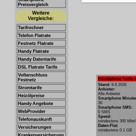
Preisvergleich
Weitere
Vergleiche:
Tarifrechner
Telefon Flatrate
Festnetz Flatrate
Handy Flatrate
Handy Datentarife
DSL Flatrate Tarife
Vollanschluss
Smartphone Tarife -
Festnetz
Stand:
9.8.2026
Stromtarife
Anbieter:
Alle Anbieter
Heizölpreise
Smartphone Minute
30
Handy Angebote
Smartphone SMS:
WebProvider
0 SMS
Speed:
Telefonauskunft
mindestens 300 Mbit
Daten-Flat:
Versicherungen
mindestens 0.1 GB
Krankenversicherung