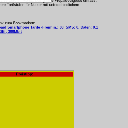
i 3,99 Euro im Monat. Das größte Prepaid-Angebot umfasst
re Tarifstufen für Nutzer mit unterschiedlichem
ink zum Bookmarken:
paid Smartphone Tarife -Freimin.: 30, SMS: 0, Daten: 0.1
GB , 300Mbit
Preistipp: