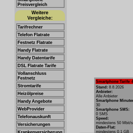
Preisvergleich
Weitere
Vergleiche:
Tarifrechner
Telefon Flatrate
Festnetz Flatrate
Handy Flatrate
Handy Datentarife
DSL Flatrate Tarife
Vollanschluss
Festnetz
Smartphone Tarife -
Stromtarife
Stand:
8.8.2026
Anbieter:
Heizölpreise
Alle Anbieter
Smartphone Minute
Handy Angebote
30
WebProvider
Smartphone SMS:
0 SMS
Telefonauskunft
Speed:
mindestens 50 Mbit/s
Versicherungen
Daten-Flat:
mindestens 0.1 GB
Krankenversicherung