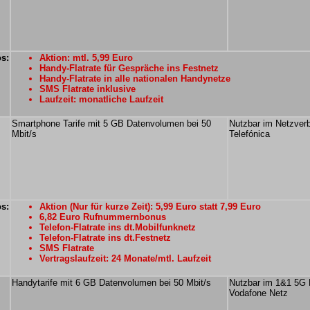
os:
Aktion: mtl. 5,99 Euro
Handy-Flatrate für Gespräche ins Festnetz
Handy-Flatrate in alle nationalen Handynetze
SMS Flatrate inklusive
Laufzeit: monatliche Laufzeit
Smartphone Tarife mit 5 GB Datenvolumen bei 50
Nutzbar im Netzver
Mbit/s
Telefónica
os:
Aktion (Nur für kurze Zeit): 5,99 Euro statt 7,99 Euro
6,82 Euro Rufnummernbonus
Telefon-Flatrate ins dt.Mobilfunknetz
Telefon-Flatrate ins dt.Festnetz
SMS Flatrate
Vertragslaufzeit: 24 Monate/mtl. Laufzeit
Handytarife mit 6 GB Datenvolumen bei 50 Mbit/s
Nutzbar im 1&1 5G 
Vodafone Netz