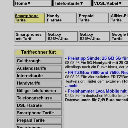
Home
▼
Telefontarife
▼
VDSL/Kabel
▼
Smartphone
Handy
Prepaid
AllNet-Fl
Tarife
Flatrate
Tarife
Tarife
Smartphones
Galaxy
Galaxy
Google 
mit Tarif
S26/+/Ultra
S25/+/Ultra
Tarife
Tarifrechner für:
•
Preistipp Simde: 25 GB 5G für
Callthrough
08.08.26 Ein
5G-Handytarif mit 25 G
allerdings noch ein Punkt hinzu, der l
Auslandstarife
•
FRITZ!Box 7690 und 7590: Neu
Internettarife
08.08.26
Für vier beliebte FRITZ!Bo
Testversion. Hinter dem aktuellen
FRI
Handytarife
...mehr
Billiger telefonieren
•
Preishammer Lyca Mobile mit 50
07.08.26 Im deutschen Mobilfunkmarkt
Telefonanschluss
Datenvolumen für 7,49 Euro monatl
DSL Flatrate
Smartphone Tarife
Prepaid Tarife
Smartphone