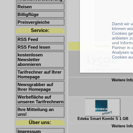
Reisen
Billigflüge
Preisvergleiche
Damit wir 
können wü
Service:
Cookies ge
anbieten z
RSS Feed
und Inform
Anbieter:
RSS Feed lesen
Partner in
Analysen w
kostenlosen
Cookies au
Newsletter
abonnieren
Lyca Mobile 10 GB
Tarifrechner auf Ihrer
Homepage
Weitere Inf
Newsgrabber auf
Ihrer Homepage
Werbefläche auf
unseren Tarifrechnern
Ihre Mitteilung an
uns!
Edeka Smart Kombi S 1 GB
Über uns:
Weitere Inf
Impressum