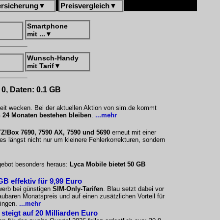
ersicherung
▼
Preisvergleich
▼
Smartphone
mit ...
▼
Wunsch-Handy
mit Tarif
▼
 0, Daten: 0.1 GB
eit wecken. Bei der aktuellen Aktion von sim.de kommt
 24 Monaten bestehen bleiben
.
...mehr
Z!Box 7690, 7590 AX, 7590 und 5690
erneut mit einer
s längst nicht nur um kleinere Fehlerkorrekturen, sondern
ngebot besonders heraus:
Lyca Mobile bietet 50 GB
B effektiv für 9,99 Euro
werb bei günstigen
SIM-Only-Tarifen
. Blau setzt dabei vor
ubaren Monatspreis und auf einen zusätzlichen Vorteil für
ringen.
...mehr
teigt auf 20 Milliarden Euro