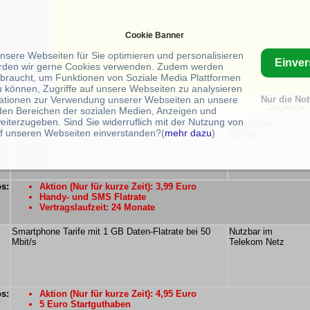
Cookie Banner
unsere Webseiten für Sie optimieren und personalisieren
Einve
rden wir gerne Cookies verwenden. Zudem werden
braucht, um Funktionen von Soziale Media Plattformen
u können, Zugriffe auf unsere Webseiten zu analysieren
ationen zur Verwendung unserer Webseiten an unsere
Nur die No
Beschreibung:
Zugänge:
 den Bereichen der sozialen Medien, Anzeigen und
eiterzugeben. Sind Sie widerruflich mit der Nutzung von
Smartphone Tarife mit 10 GB Daten-Flatrate bei 50
Nutzbar im
f unseren Webseiten einverstanden?(
mehr dazu
)
Mbit/s
O2 Netz
os:
Aktion (Nur für kurze Zeit): 3,99 Euro
Handy- und SMS Flatrate
Vertragslaufzeit: 24 Monate
Smartphone Tarife mit 1 GB Daten-Flatrate bei 50
Nutzbar im
Mbit/s
Telekom Netz
os:
Aktion (Nur für kurze Zeit): 4,95 Euro
5 Euro Startguthaben