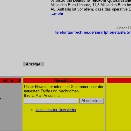
07.08.26 Die
Deutsche Telekom Quartalszahl
Milliarden Euro Umsatz, 11,8 Milliarden Euro b
AL. Auffällig ist vor allem, dass das operative
...mehr
Unser L
telefontarifrechner.de/smartphonetarife/Sm
Freimin.: 30
Newsletter
Unser Newsletter informiert Sie immer über die
neuesten Tarife und Nachrichten.
Ihre E-Mail-Anschrift:
n:
Unser letzter Newsletter