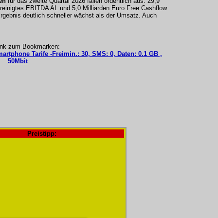
en
für das zweite Quartal 2026 fallen ordentlich aus: 29,9
ereinigtes EBITDA AL und 5,0 Milliarden Euro Free Cashflow
 Ergebnis deutlich schneller wächst als der Umsatz. Auch
ink zum Bookmarken:
artphone Tarife -Freimin.: 30, SMS: 0, Daten: 0.1 GB ,
50Mbit
Preistipp: