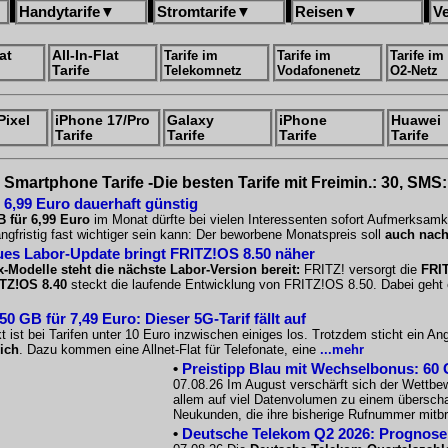
Handytarife
▼
Stromtarife
▼
Reisen
▼
V
at
All-In-Flat
Tarife im
Tarife im
Tarife im
Tarife
Telekomnetz
Vodafonenetz
O2-Netz
Pixel
iPhone 17/Pro
Galaxy
iPhone
Huawei
Tarife
Tarife
Tarife
Tarife
Smartphone Tarife -Die besten Tarife mit Freimin.: 30, SMS:
 6,99 Euro dauerhaft günstig
B für 6,99 Euro
im Monat dürfte bei vielen Interessenten sofort Aufmerksamk
angfristig fast wichtiger sein kann: Der beworbene Monatspreis soll
auch nach
es Labor-Update bringt FRITZ!OS 8.50 näher
x-Modelle steht die nächste Labor-Version bereit:
FRITZ! versorgt die
FRIT
TZ!OS 8.40
steckt die laufende Entwicklung von FRITZ!OS 8.50. Dabei geht e
 GB für 7,49 Euro: Dieser 5G-Tarif fällt auf
 ist bei Tarifen unter 10 Euro inzwischen einiges los. Trotzdem sticht ein A
ich
. Dazu kommen eine Allnet-Flat für Telefonate, eine
...mehr
•
Preistipp Blau mit Wechselbonus: 60 G
07.08.26 Im August verschärft sich der Wettbe
allem auf viel Datenvolumen zu einem überscha
Neukunden, die ihre bisherige Rufnummer mitb
•
Deutsche Telekom Q2 2026: Prognose s