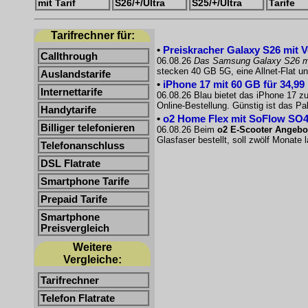
mit Tarif
S26/+/Ultra
S25/+/Ultra
Tarife
Tarifrechner für:
•
Preiskracher Galaxy S26 mit V
Callthrough
06.08.26
Das Samsung Galaxy S26 m
stecken 40 GB 5G, eine Allnet-Flat u
Auslandstarife
•
iPhone 17 mit 60 GB für 34,99
Internettarife
06.08.26 Blau bietet das iPhone 17 zu
Online-Bestellung. Günstig ist das 
Handytarife
•
o2 Home Flex mit SoFlow SO4
Billiger telefonieren
06.08.26 Beim
o2 E-Scooter Angebo
Glasfaser bestellt, soll zwölf Monate
Telefonanschluss
DSL Flatrate
Smartphone Tarife
Prepaid Tarife
Smartphone
Preisvergleich
Weitere
Vergleiche:
Tarifrechner
Telefon Flatrate