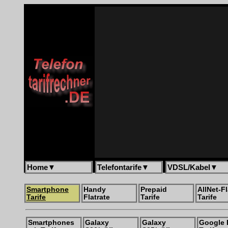
Home
▼
Telefontarife
▼
VDSL/Kabel
▼
Smartphone
Handy
Prepaid
AllNet-Fl
Tarife
Flatrate
Tarife
Tarife
Smartphones
Galaxy
Galaxy
Google 