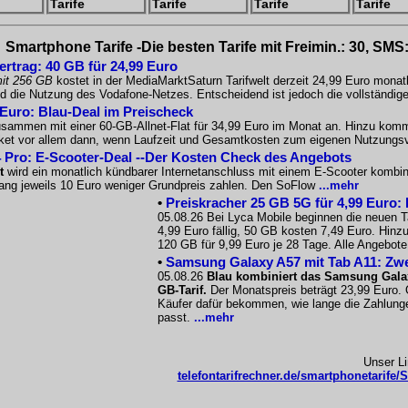
Tarife
Tarife
Tarife
Tarife
Smartphone Tarife -Die besten Tarife mit Freimin.: 30, SMS
ertrag: 40 GB für 24,99 Euro
it 256 GB
kostet in der MediaMarktSaturn Tarifwelt derzeit 24,99 Euro mona
nd die Nutzung des Vodafone-Netzes. Entscheidend ist jedoch die vollständ
 Euro: Blau-Deal im Preischeck
sammen mit einer 60-GB-Allnet-Flat für 34,99 Euro im Monat an. Hinzu kommt 
Paket vor allem dann, wenn Laufzeit und Gesamtkosten zum eigenen Nutzungs
 Pro: E-Scooter-Deal --Der Kosten Check des Angebots
t
wird ein monatlich kündbarer Internetanschluss mit einem E-Scooter kombin
 lang jeweils 10 Euro weniger Grundpreis zahlen. Den SoFlow
...mehr
•
Preiskracher 25 GB 5G für 4,99 Euro: 
05.08.26 Bei Lyca Mobile beginnen die neuen T
4,99 Euro fällig, 50 GB kosten 7,49 Euro. Hi
120 GB für 9,99 Euro je 28 Tage. Alle Angebote
•
Samsung Galaxy A57 mit Tab A11: Zwe
05.08.26
Blau kombiniert das Samsung Gala
GB-Tarif.
Der Monatspreis beträgt 23,99 Euro. 
Käufer dafür bekommen, wie lange die Zahlunge
passt.
...mehr
Unser L
telefontarifrechner.de/smartphonetarife/