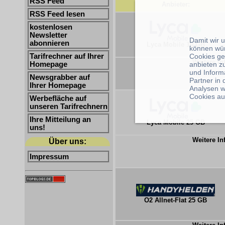
RSS Feed
Anbieter:
RSS Feed lesen
kostenlosen
Newsletter
Damit wir 
abonnieren
Lyca Mobile 10 GB
können wü
Cookies ge
Tarifrechner auf Ihrer
Weitere In
anbieten z
Homepage
und Inform
Newsgrabber auf
Partner in
Ihrer Homepage
Analysen w
Cookies au
Werbefläche auf
unseren Tarifrechnern
Ihre Mitteilung an
Lyca Mobile 25 GB
uns!
Weitere In
Über uns:
Impressum
O2 Allnet-Flat 25 GB