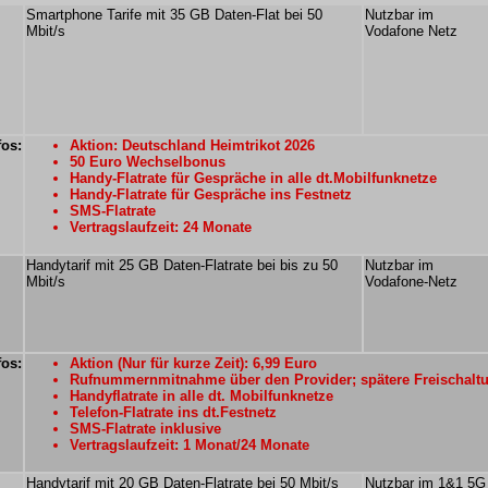
Smartphone Tarife mit 35 GB Daten-Flat bei 50
Nutzbar im
Mbit/s
Vodafone Netz
fos:
Aktion: Deutschland Heimtrikot 2026
50 Euro Wechselbonus
Handy-Flatrate für Gespräche in alle dt.Mobilfunknetze
Handy-Flatrate für Gespräche ins Festnetz
SMS-Flatrate
Vertragslaufzeit: 24 Monate
Handytarif mit 25 GB Daten-Flatrate bei bis zu 50
Nutzbar im
Mbit/s
Vodafone-Netz
fos:
Aktion (Nur für kurze Zeit): 6,99 Euro
Rufnummernmitnahme über den Provider; spätere Freischalt
Handyflatrate in alle dt. Mobilfunknetze
Telefon-Flatrate ins dt.Festnetz
SMS-Flatrate inklusive
Vertragslaufzeit: 1 Monat/24 Monate
Handytarif mit 20 GB Daten-Flatrate bei 50 Mbit/s
Nutzbar im 1&1 5G