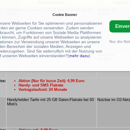
Beschreibung:
Zugänge:
Smartphone Tarife mit 10 GB Daten-Flatrate bei 50
Nutzbar im
Mbit/s
O2 Netz
Cookie Banner
unsere Webseiten für Sie optimieren und personalisieren
Einve
rden wir gerne Cookies verwenden. Zudem werden
braucht, um Funktionen von Soziale Media Plattformen
fos:
Aktion (Nur für kurze Zeit): 3,99 Euro
u können, Zugriffe auf unsere Webseiten zu analysieren
Handy- und SMS Flatrate
ationen zur Verwendung unserer Webseiten an unsere
Nur die No
Vertragslaufzeit: 24 Monate
 den Bereichen der sozialen Medien, Anzeigen und
eiterzugeben. Sind Sie widerruflich mit der Nutzung von
Smartphone Tarife mit 25 GB Daten-Flatrate bei 50
Nutzbar im
f unseren Webseiten einverstanden?(
mehr dazu
)
Mbit/s
O2 Netz
fos:
Aktion (Nur für kurze Zeit): 4,99 Euro
Handy- und SMS Flatrate
Vertragslaufzeit: 24 Monate
Handyhelden Tarife mit 25 GB Daten-Flatrate bei 50
Nutzbar im O2-Net
Mbit/s