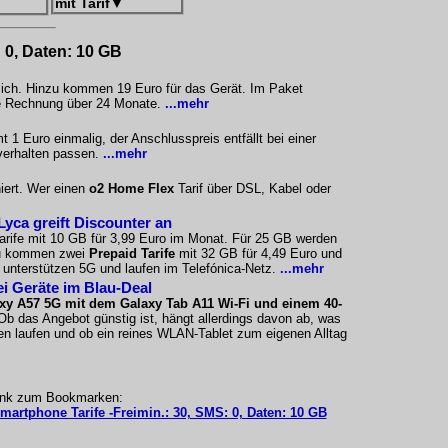
mit Tarif
▼
: 0, Daten: 10 GB
tlich. Hinzu kommen 19 Euro für das Gerät. Im Paket
ige Rechnung über 24 Monate.
...mehr
1 Euro einmalig, der Anschlusspreis entfällt bei einer
verhalten passen.
...mehr
iert. Wer einen
o2 Home Flex
Tarif über DSL, Kabel oder
Lyca greift Discounter an
arife mit 10 GB für 3,99 Euro im Monat. Für 25 GB werden
nzu kommen zwei
Prepaid Tarife
mit 32 GB für 4,49 Euro und
 unterstützen 5G und laufen im Telefónica-Netz.
...mehr
i Geräte im Blau-Deal
xy A57 5G mit dem Galaxy Tab A11 Wi-Fi und einem 40-
Ob das Angebot günstig ist, hängt allerdings davon ab, was
n laufen und ob ein reines WLAN-Tablet zum eigenen Alltag
ink zum Bookmarken:
Smartphone Tarife -Freimin.: 30, SMS: 0, Daten: 10 GB