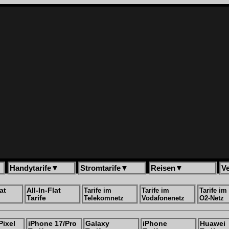
Handytarife
▼
Stromtarife
▼
Reisen
▼
V
at
All-In-Flat
Tarife im
Tarife im
Tarife im
Tarife
Telekomnetz
Vodafonenetz
O2-Netz
Pixel
iPhone 17/Pro
Galaxy
iPhone
Huawei