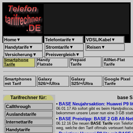
Home
▼
Telefontarife
▼
VDSL/Kabel
▼
Handytarife
▼
Stromtarife
▼
Reisen
▼
Versicherung
▼
Preisvergleich
▼
Smartphone
Handy
Prepaid
AllNet-Flat
Tarife
Flatrate
Tarife
Tarife
Smartphones
Galaxy
Galaxy
Google Pixel
mit Tarif
S26/+/Ultra
S25/+/Ultra
Tarife
Tarifrechner für:
base Sm
•
BASE Neujahrsaktion: Huawei P9 lit
Callthrough
06.01.17 Ab sofort gibt es beim
Handydisco
bekommen unsere Leser nun eine 3 GB statt 
Auslandstarife
•
BASE Preistipp: BASE 2 GB All-Net
Internettarife
06.12.16 Die neuen
BASE Tarife
von Telefon
weg, welche den Tarif oftmals verteuert hat
Handytarife