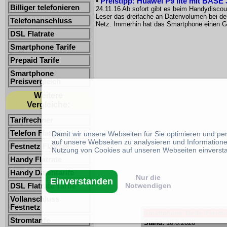
•
Preistipp: Huawei P9 lite mit BASE 
Billiger telefonieren
24.11.16 Ab sofort gibt es beim Handydisco
Leser das dreifache an Datenvolumen bei der 
Telefonanschluss
Netz. Immerhin hat das Smartphone einen 
DSL Flatrate
Smartphone Tarife
Prepaid Tarife
Smartphone
Preisvergleich
Weitere
Vergleiche:
Tarifrechner
Telefon Flatrate
Damit wir unsere Webseiten für Sie optimieren und p
auf unsere Webseiten zu analysieren und Informatione
Festnetz Flatrate
Nutzung von Cookies auf unseren Webseiten einverst
Handy Flatrate
Handy Datentarife
Nur die
Einverstanden
Notwendigen
DSL Flatrate Tarife
Vollanschluss
Festnetz
Smartphone Tarife -Freimin
Stromtarife
Stand:
10.8.2026