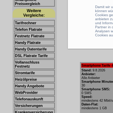
Preisvergleich
Damit wir 
Weitere
können wü
Cookies ge
Vergleiche:
anbieten z
Tarifrechner
und Inform
Partner in
Telefon Flatrate
Analysen w
Cookies au
Festnetz Flatrate
Handy Flatrate
Handy Datentarife
DSL Flatrate Tarife
Vollanschluss
Smartphone Tarife -
Festnetz
Stand:
9.8.2026
Stromtarife
Anbieter:
Alle Anbieter
Heizölpreise
Smartphone Minute
30
Handy Angebote
Smartphone SMS:
WebProvider
0 SMS
Speed:
Telefonauskunft
mindestens 42 Mbit/s
Daten-Flat:
Versicherungen
mindestens 1 GB
Krankenversicherung