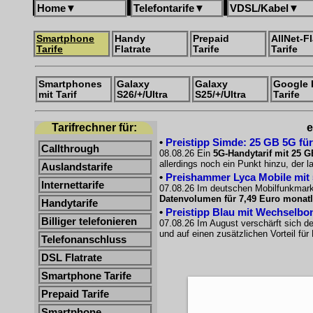
Home
▼
Telefontarife
▼
VDSL/Kabel
▼
Smartphone
Handy
Prepaid
AllNet-Fl
Tarife
Flatrate
Tarife
Tarife
Smartphones
Galaxy
Galaxy
Google 
mit Tarif
S26/+/Ultra
S25/+/Ultra
Tarife
Tarifrechner für:
e
•
Preistipp Simde: 25 GB 5G für
Callthrough
08.08.26 Ein
5G-Handytarif mit 25 G
allerdings noch ein Punkt hinzu, der l
Auslandstarife
•
Preishammer Lyca Mobile mit 50
Internettarife
07.08.26 Im deutschen Mobilfunkmarkt
Datenvolumen für 7,49 Euro monatl
Handytarife
•
Preistipp Blau mit Wechselbon
Billiger telefonieren
07.08.26 Im August verschärft sich d
und auf einen zusätzlichen Vorteil fü
Telefonanschluss
DSL Flatrate
Smartphone Tarife
Prepaid Tarife
Smartphone