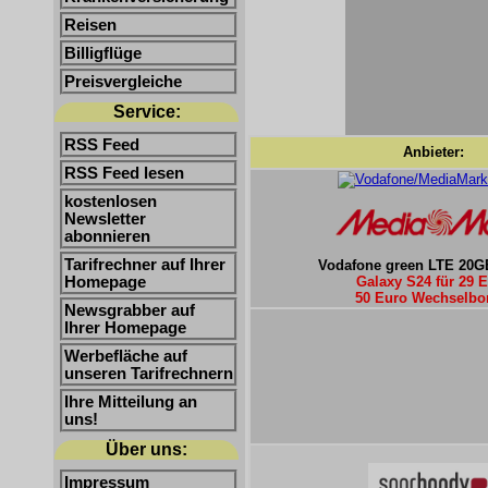
Reisen
Billigflüge
Preisvergleiche
Service:
RSS Feed
Anbieter:
RSS Feed lesen
kostenlosen
Newsletter
abonnieren
Tarifrechner auf Ihrer
Vodafone green LTE 20G
Homepage
Galaxy S24 für 29 
50 Euro Wechselbo
Newsgrabber auf
Ihrer Homepage
Werbefläche auf
unseren Tarifrechnern
Ihre Mitteilung an
uns!
Über uns:
Impressum