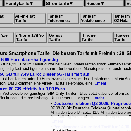
Handytarife
▼
Stromtarife
▼
Reisen
▼
V
at
All-In-Flat
Tarife im
Tarife im
Tarife im
Tarife
Telekomnetz
Vodafonenetz
O2-Netz
Pixel
iPhone 17/Pro
Galaxy
iPhone
Huawei
Tarife
Tarife
Tarife
Tarife
uro Smartphone Tarife -Die besten Tarife mit Freimin.: 30, 
 6,99 Euro dauerhaft günstig
B für 6,99 Euro
im Monat dürfte bei vielen Interessenten sofort Aufmerksamk
angfristig fast wichtiger sein kann: Der beworbene Monatspreis soll
auch nach
 GB für 7,49 Euro: Dieser 5G-Tarif fällt auf
 ist bei Tarifen unter 10 Euro inzwischen einiges los. Trotzdem sticht ein A
ich
. Dazu kommen eine Allnet-Flat für Telefonate, eine
...mehr
us: 60 GB effektiv für 9,99 Euro
er Wettbewerb bei günstigen
SIM-Only-Tarifen
. Blau setzt dabei vor allem a
r Neukunden, die ihre bisherige Rufnummer mitbringen.
...mehr
•
Deutsche Telekom Q2 2026: Prognose s
07.08.26 Die
Deutsche Telekom Quartalszahl
Milliarden Euro Umsatz, 11,8 Milliarden Euro b
AL. Auffällig ist vor allem, dass das operative
...mehr
•
Preiskracher Unlimited-Tarif für 14,99
Cookie Banner