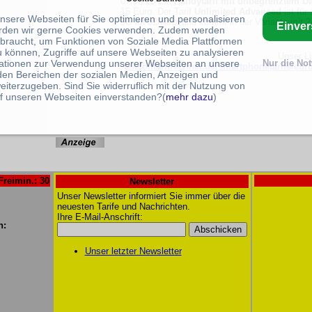
07.08.26 Ein
Handytarif mit unbegrenztem D
15 Euro. Der Tarif
Unlimited Advanced
ist für
unsere Webseiten für Sie optimieren und personalisieren
5G im o2-Netz und kommt in der Variante mit 
Einve
rden wir gerne Cookies verwenden. Zudem werden
braucht, um Funktionen von Soziale Media Plattformen
u können, Zugriffe auf unsere Webseiten zu analysieren
Unser L
ationen zur Verwendung unserer Webseiten an unsere
Nur die No
telefontarifrechner.de/smartphonetarife/eur
 den Bereichen der sozialen Medien, Anzeigen und
eiterzugeben. Sind Sie widerruflich mit der Nutzung von
f unseren Webseiten einverstanden?(
mehr dazu
)
Freimin.: 30
Newsletter
Unser Newsletter informiert Sie immer über die
neuesten Tarife und Nachrichten.
Ihre E-Mail-Anschrift:
n:
Unser letzter Newsletter