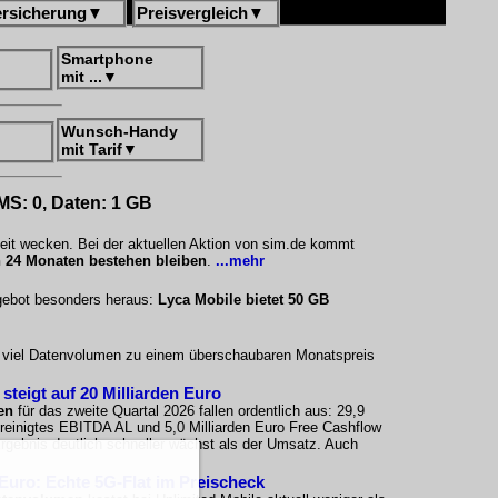
ersicherung
▼
Preisvergleich
▼
Smartphone
mit ...
▼
Wunsch-Handy
mit Tarif
▼
SMS: 0, Daten: 1 GB
eit wecken. Bei der aktuellen Aktion von sim.de kommt
 24 Monaten bestehen bleiben
.
...mehr
ngebot besonders heraus:
Lyca Mobile bietet 50 GB
uf viel Datenvolumen zu einem überschaubaren Monatspreis
teigt auf 20 Milliarden Euro
en
für das zweite Quartal 2026 fallen ordentlich aus: 29,9
ereinigtes EBITDA AL und 5,0 Milliarden Euro Free Cashflow
 Ergebnis deutlich schneller wächst als der Umsatz. Auch
 Euro: Echte 5G-Flat im Preischeck