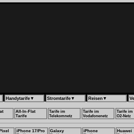
Handytarife
▼
Stromtarife
▼
Reisen
▼
V
at
All-In-Flat
Tarife im
Tarife im
Tarife im
Tarife
Telekomnetz
Vodafonenetz
O2-Netz
Pixel
iPhone 17/Pro
Galaxy
iPhone
Huawei