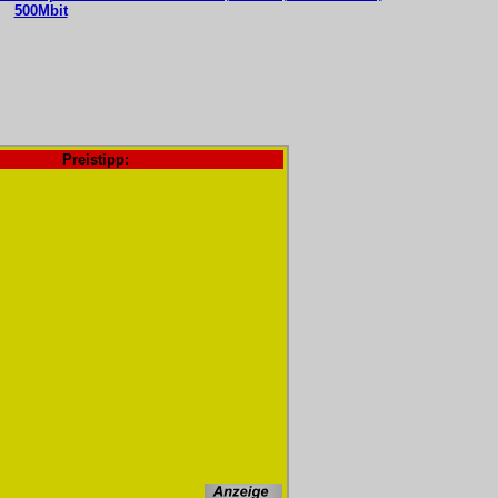
500Mbit
Preistipp: