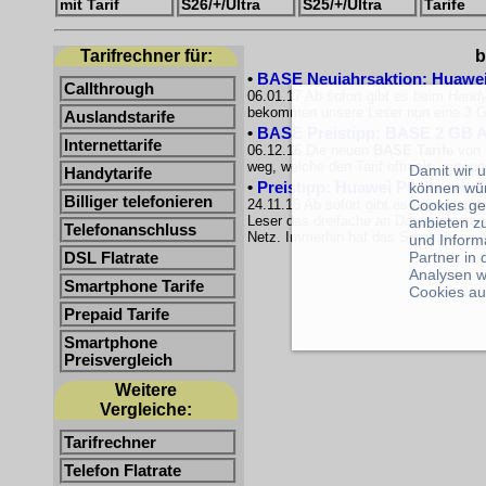
mit Tarif
S26/+/Ultra
S25/+/Ultra
Tarife
Tarifrechner für:
b
•
BASE Neujahrsaktion: Huawei P
Callthrough
06.01.17 Ab sofort gibt es beim
Handy
bekommen unsere Leser nun eine 3 GB 
Auslandstarife
•
BASE Preistipp: BASE 2 GB Al
Internettarife
06.12.16 Die neuen
BASE Tarife
von T
weg, welche den Tarif oftmals verteu
Damit wir 
Handytarife
•
Preistipp: Huawei P9 lite mit 
können wü
Billiger telefonieren
24.11.16 Ab sofort gibt es beim Hand
Cookies ge
Leser das dreifache an Datenvolumen b
anbieten z
Telefonanschluss
Netz. Immerhin hat das Smartphone 
und Inform
Partner in
DSL Flatrate
Analysen w
Smartphone Tarife
Cookies au
Prepaid Tarife
Smartphone
Preisvergleich
Weitere
Vergleiche:
Tarifrechner
Telefon Flatrate