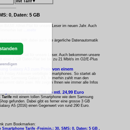
mit Tarif
▼
SMS: 0, Daten: 5 GB
gten BASE Allnet-Flat für unsere Leser im neuen Jahr. Auch
. Immerhin hat
...mehr
licherweise fällt dabei auch die ärgerliche Datenautomatik
rstanden
en BASE Allnet-Flat für unsere Leser. Auch bekommen unsere
it einer 1 GB Daten-Flat bei bis zu 21 Mbit/s im O2/E-Plus
twendigen
sung Galaxy A3 zum Preis von einem
k Friday Aktionen verbilligte Smartphones. So startet ab
ei dem Samsung Galaxy A3. Immerhin zahlt man den
kommt dafür zwei. Wir zeigen Ihnen wie immer alle Infos
16)mit 3 GB Allnet-Flat ab mtl. 24,99 Euro
Tarife
mit einem tollen Smartphone wie dem Samsung
Shop gefunden. Dabei gibt es ferner eine grosse 3 GB
Galaxy A5 (2016) einen Gegenwert von rund 290 Euro.
ink zum Bookmarken:
e Smartphone Tarife -Freimin.: 30, SMS: 0, Daten: 5 GB ,