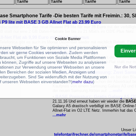
Tarife
Tarife
Tarife
Tarife
ase Smartphone Tarife -Die besten Tarife mit Freimin.: 30, 
9 lite mit BASE 3 GB Allnet Flat ab 23,99 Euro
discounter BASE
das neue
Huawei P9 lite für nur 39 Euro
mit der verbilli
statt nur eine 2 GB Daten-Flatrate bei bis zu 21 Mbit/s im O2/E-Plus Netz
l-Net Flat ab 9,99 Euro mit Wechselbonus
Cookie Banner
elefonica gibt es auch im Monat Dezember wieder mit reichlich Rabatt. Erfreu
ert hatte. Dafür gibt es nun auch mehr Datenvolumen beim kleinsten
...mehr
unsere Webseiten für Sie optimieren und personalisieren
Einve
BASE 3 GB Allnet Flat ab 19,49 Euro
rden wir gerne Cookies verwenden. Zudem werden
ydiscounter
BASE
das neue Huawei P9 lite für nur 39 Euro mit der verbilligt
braucht, um Funktionen von Soziale Media Plattformen
ei der Daten-Flatrate. Somit surft man mit einer 3 GB Daten-Flat statt nur m
u können, Zugriffe auf unsere Webseiten zu analysieren
einen Gegenwert von 270 Euro.
...mehr
ationen zur Verwendung unserer Webseiten an unsere
Nur die No
•
Black Friday bei Samsung: Zwei Sam
 den Bereichen der sozialen Medien, Anzeigen und
eiterzugeben. Sind Sie widerruflich mit der Nutzung von
24.11.16 Auch bei Samsung gibt es bei den Blac
heute Abend um 19 Uhr schon der Abverkauf b
f unseren Webseiten einverstanden?(
mehr dazu
)
Kaufpreis von einem Samsung Galaxy A3 und be
der neuen Samsung Aktion auf.
...mehr
•
BASE Preissturz: Gratis Galaxy A5 (20
21.11.16 Und erneut haben wir wieder die
BASE 
Galaxy A5 drastisch verbilligt im BASE Online-
Allnet-Flat im O2 LTE Netz. Immerhin hat das 
...mehr
Unser L
telefontarifrechner.de/smartphonetarife/bas