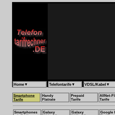
Home
▼
Telefontarife
▼
VDSL/Kabel
▼
Smartphone
Handy
Prepaid
AllNet-Fl
Tarife
Flatrate
Tarife
Tarife
Smartphones
Galaxy
Galaxy
Google 