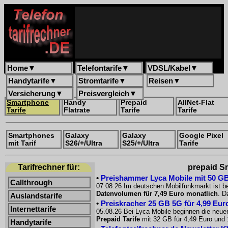
Home
▼
Telefontarife
▼
VDSL/Kabel
▼
Handytarife
▼
Stromtarife
▼
Reisen
▼
Versicherung
▼
Preisvergleich
▼
Smartphone
Handy
Prepaid
AllNet-Flat
Tarife
Flatrate
Tarife
Tarife
Smartphones
Galaxy
Galaxy
Google Pixel
mit Tarif
S26/+/Ultra
S25/+/Ultra
Tarife
Tarifrechner für:
prepaid Sm
•
Preishammer Lyca Mobile mit 50 GB f
Callthrough
07.08.26 Im deutschen Mobilfunkmarkt ist be
Datenvolumen für 7,49 Euro monatlich
. D
Auslandstarife
•
Preiskracher 25 GB 5G für 4,99 Euro
Internettarife
05.08.26 Bei Lyca Mobile beginnen die neue
Prepaid Tarife
mit 32 GB für 4,49 Euro und 
Handytarife