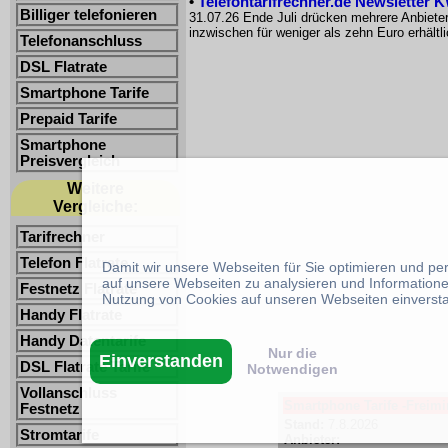
•
Telefontarifrechner.de Newsletter 
Billiger telefonieren
31.07.26 Ende Juli drücken mehrere Anbiete
inzwischen für weniger als zehn Euro erhältl
Telefonanschluss
DSL Flatrate
Smartphone Tarife
Prepaid Tarife
Smartphone
Preisvergleich
Weitere
Vergleiche:
Tarifrechner
Telefon Flatrate
Damit wir unsere Webseiten für Sie optimieren und p
auf unsere Webseiten zu analysieren und Informatione
Festnetz Flatrate
Nutzung von Cookies auf unseren Webseiten einverst
Handy Flatrate
Handy Datentarife
Nur die
Einverstanden
DSL Flatrate Tarife
Notwendigen
Vollanschluss
Smartphone Tarife -Freimin
Festnetz
Stand:
7.8.2026
Stromtarife
Anbieter: