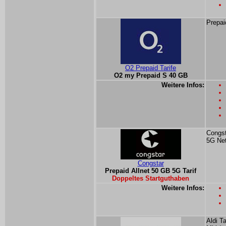
Prepai
O2 Prepaid Tarife
O2 my Prepaid S 40 GB
Weitere Infos:
Congst
5G Ne
Congstar
Prepaid Allnet 50 GB 5G Tarif
Doppeltes Startguthaben
Weitere Infos:
Aldi T