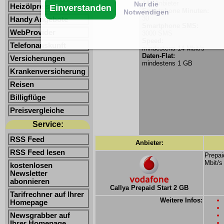
Alle Anbieter
Nur die
Heizölpreise
Einverstanden
Smartphone Minuten:
Notwendigen
30
Handy Angebote
Smartphone SMS:
WebProvider
3000 SMS
Speed:
Telefonauskunft
mindestens 14 Mbit/s
Daten-Flat:
Versicherungen
mindestens 1 GB
Krankenversicherung
Reisen
Billigflüge
Preisvergleiche
Service:
RSS Feed
Anbieter:
RSS Feed lesen
Prepai
Mbit/s
kostenlosen
Newsletter
abonnieren
Callya Prepaid Start 2 GB
Tarifrechner auf Ihrer
Weitere Infos:
Homepage
Newsgrabber auf
Ihrer Homepage