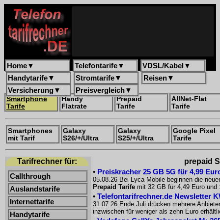
Home
▼
Telefontarife
▼
VDSL/Kabel
▼
Handytarife
▼
Stromtarife
▼
Reisen
▼
Versicherung
▼
Preisvergleich
▼
Smartphone
Handy
Prepaid
AllNet-Flat
Tarife
Flatrate
Tarife
Tarife
Smartphones
Galaxy
Galaxy
Google Pixel
mit Tarif
S26/+/Ultra
S25/+/Ultra
Tarife
Tarifrechner für:
prepaid S
•
Preiskracher 25 GB 5G für 4,99 Euro
Callthrough
05.08.26 Bei Lyca Mobile beginnen die neue
Prepaid Tarife
mit 32 GB für 4,49 Euro und 
Auslandstarife
•
Telefontarifrechner.de Newsletter 
Internettarife
31.07.26 Ende Juli drücken mehrere Anbiete
inzwischen für weniger als zehn Euro erhältl
Handytarife