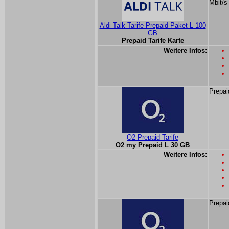
Mbit/s
Aldi Talk Tarife Prepaid Paket L 100
GB
Prepaid Tarife Karte
Weitere Infos:
Prepai
O2 Prepaid Tarife
O2 my Prepaid L 30 GB
Weitere Infos:
Prepai