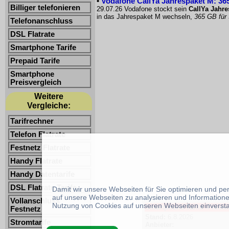
•
Vodafone CallYa Jahrespaket M: 365
Billiger telefonieren
29.07.26 Vodafone stockt sein
CallYa Jahr
in das Jahrespaket M wechseln,
365 GB für
Telefonanschluss
DSL Flatrate
Smartphone Tarife
Prepaid Tarife
Smartphone
Preisvergleich
Weitere
Vergleiche:
Tarifrechner
Telefon Flatrate
Festnetz Flatrate
Handy Flatrate
Handy Datentarife
DSL Flatrate Tarife
Damit wir unsere Webseiten für Sie optimieren und p
auf unsere Webseiten zu analysieren und Informatione
Vollanschluss
Nutzung von Cookies auf unseren Webseiten einverst
Smartphone Tarife -Freimin
Festnetz
Stand:
6.8.2026
Stromtarife
Anbieter: