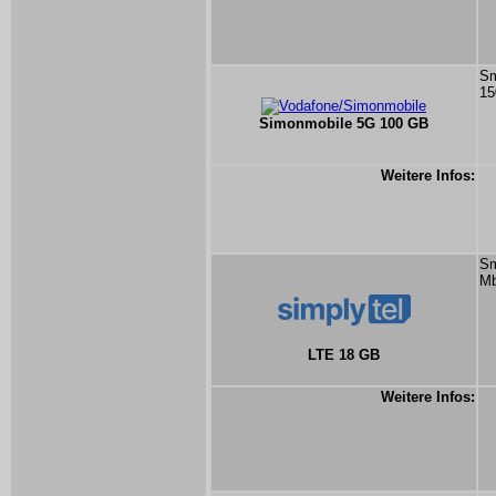
Sm
15
Simonmobile 5G 100 GB
Weitere Infos:
Sm
Mb
LTE 18 GB
Weitere Infos: