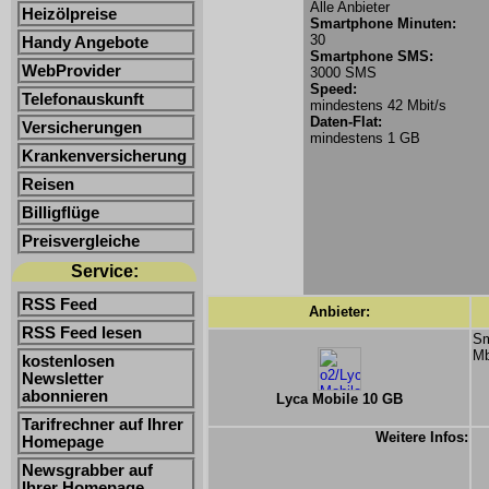
Alle Anbieter
Heizölpreise
Smartphone Minuten:
30
Handy Angebote
Smartphone SMS:
WebProvider
3000 SMS
Speed:
Telefonauskunft
mindestens 42 Mbit/s
Daten-Flat:
Versicherungen
mindestens 1 GB
Krankenversicherung
Reisen
Billigflüge
Preisvergleiche
Service:
RSS Feed
Anbieter:
RSS Feed lesen
Sm
Mb
kostenlosen
Newsletter
abonnieren
Lyca Mobile 10 GB
Tarifrechner auf Ihrer
Weitere Infos:
Homepage
Newsgrabber auf
Ihrer Homepage