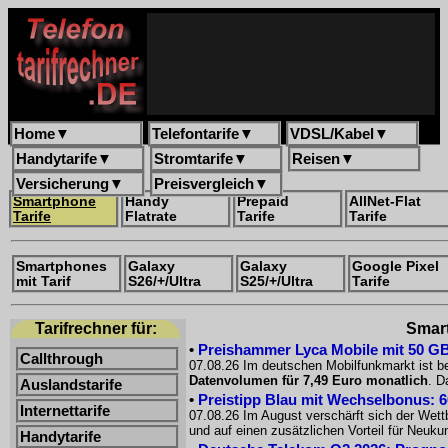
Home
▼
Telefontarife
▼
VDSL/Kabel
▼
Handytarife
▼
Stromtarife
▼
Reisen
▼
Versicherung
▼
Preisvergleich
▼
Smartphone
Handy
Prepaid
AllNet-Flat
Tarife
Flatrate
Tarife
Tarife
Smartphones
Galaxy
Galaxy
Google Pixel
mit Tarif
S26/+/Ultra
S25/+/Ultra
Tarife
Tarifrechner für:
Smart
•
Preishammer Lyca Mobile mit 50 GB f
Callthrough
07.08.26 Im deutschen Mobilfunkmarkt ist be
Datenvolumen für 7,49 Euro monatlich
. D
Auslandstarife
•
Preistipp Blau mit Wechselbonus: 60
Internettarife
07.08.26 Im August verschärft sich der Wet
und auf einen zusätzlichen Vorteil für Neuk
Handytarife