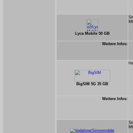
Sm
Mb
Lyca Mobile 50 GB
Weitere Infos:
Ha
BigSIM 5G 35 GB
Weitere Infos:
Sm
Mb