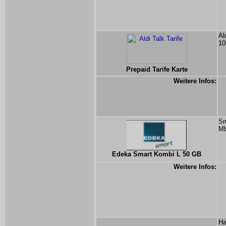
Al
10
Prepaid Tarife Karte
Weitere Infos:
Sm
Mb
Edeka Smart Kombi L 50 GB
Weitere Infos:
Ha