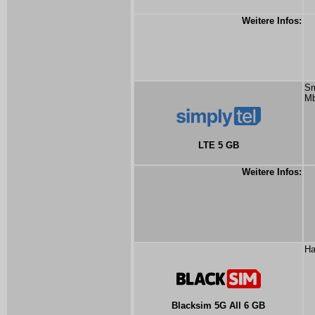
Weitere Infos:
Sm
Mb
LTE 5 GB
Weitere Infos:
Ha
Blacksim 5G All 6 GB