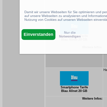
Damit wir unsere Webseiten für Sie optimieren und p
auf unsere Webseiten zu analysieren und Informatione
Ha
Nutzung von Cookies auf unseren Webseiten einverst
Nur die
Einverstanden
Smartphone Tarife
Notwendigen
Blau Allnet 20 GB
Weitere Infos:
Ha
Smartphone Tarife
Blau Allnet 20 GB
Weitere Infos: