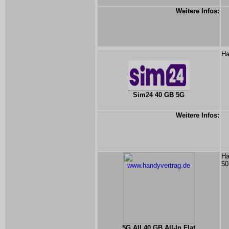
Weitere Infos:
Ha
Sim24 40 GB 5G
Weitere Infos:
Ha
50
5G All 40 GB All-In Flat