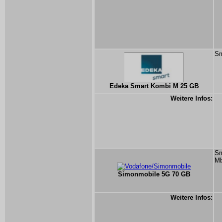
Sm
Edeka Smart Kombi M 25 GB
Weitere Infos:
Sm
Mb
Simonmobile 5G 70 GB
Weitere Infos: