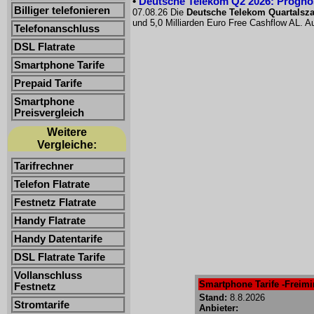
•
Deutsche Telekom Q2 2026: Prognose
Billiger telefonieren
07.08.26 Die
Deutsche Telekom Quartalsz
und 5,0 Milliarden Euro Free Cashflow AL. Au
Telefonanschluss
DSL Flatrate
Smartphone Tarife
Prepaid Tarife
Smartphone
Preisvergleich
Weitere
Vergleiche:
Tarifrechner
Telefon Flatrate
Festnetz Flatrate
Handy Flatrate
Handy Datentarife
DSL Flatrate Tarife
Vollanschluss
Smartphone Tarife -Freimin
Festnetz
Stand:
8.8.2026
Stromtarife
Anbieter: