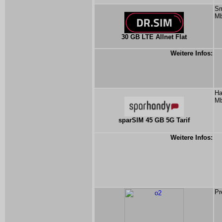
Sm
Mb
30 GB LTE Allnet Flat
Weitere Infos:
Ha
Mb
sparSIM 45 GB 5G Tarif
Weitere Infos:
Pr