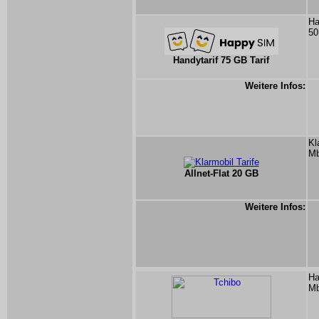
Ha
50
Handytarif 75 GB Tarif
Weitere Infos:
Kl
Mb
Allnet-Flat 20 GB
Weitere Infos:
Ha
Mb