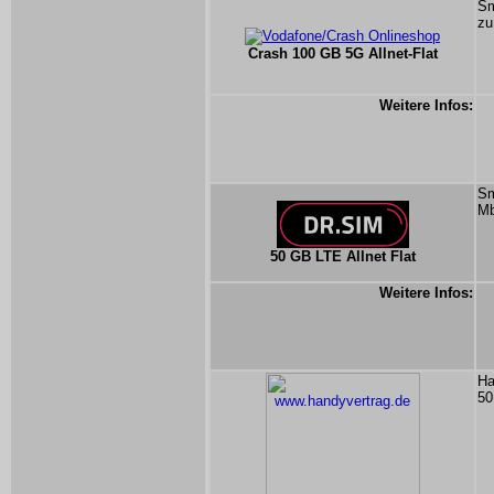
Sm
zu
Crash 100 GB 5G Allnet-Flat
Weitere Infos:
Sm
Mb
50 GB LTE Allnet Flat
Weitere Infos:
Ha
50