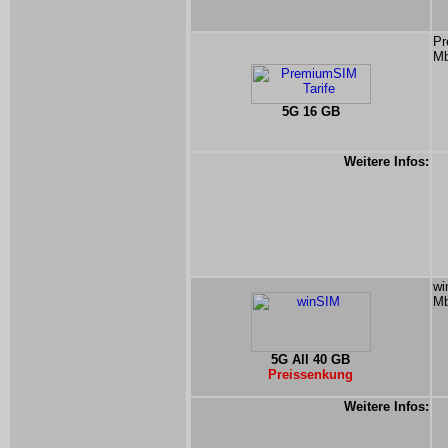
Pr
Mb
5G 16 GB
Weitere Infos:
wi
Mb
5G All 40 GB
Preissenkung
Weitere Infos: