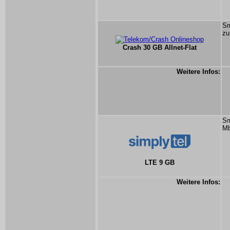
Sm
zu
Crash 30 GB Allnet-Flat
Weitere Infos:
Sm
Mb
LTE 9 GB
Weitere Infos: