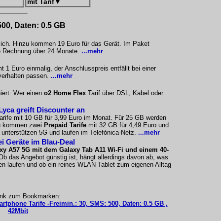
mit Tarif
▼
500, Daten: 0.5 GB
tlich. Hinzu kommen 19 Euro für das Gerät. Im Paket
ige Rechnung über 24 Monate.
...mehr
1 Euro einmalig, der Anschlusspreis entfällt bei einer
verhalten passen.
...mehr
iert. Wer einen
o2 Home Flex
Tarif über DSL, Kabel oder
Lyca greift Discounter an
arife mit 10 GB für 3,99 Euro im Monat. Für 25 GB werden
nzu kommen zwei
Prepaid Tarife
mit 32 GB für 4,49 Euro und
 unterstützen 5G und laufen im Telefónica-Netz.
...mehr
i Geräte im Blau-Deal
xy A57 5G mit dem Galaxy Tab A11 Wi-Fi und einem 40-
Ob das Angebot günstig ist, hängt allerdings davon ab, was
n laufen und ob ein reines WLAN-Tablet zum eigenen Alltag
ink zum Bookmarken:
rtphone Tarife -Freimin.: 30, SMS: 500, Daten: 0.5 GB ,
42Mbit