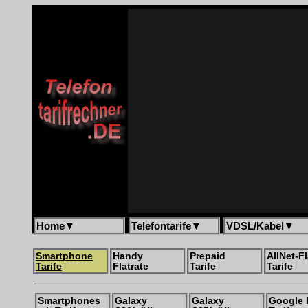
Home
▼
Telefontarife
▼
VDSL/Kabel
▼
Smartphone
Handy
Prepaid
AllNet-Fl
Tarife
Flatrate
Tarife
Tarife
Smartphones
Galaxy
Galaxy
Google 