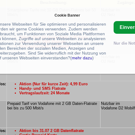
Beschreibung:
Zugänge:
Smartphone Tarife mit 10 GB Daten-Flatrate bei 50
Nutzbar im
Mbit/s
O2 Netz
Cookie Banner
unsere Webseiten für Sie optimieren und personalisieren
Einve
rden wir gerne Cookies verwenden. Zudem werden
braucht, um Funktionen von Soziale Media Plattformen
fos:
Aktion (Nur für kurze Zeit): 3,99 Euro
u können, Zugriffe auf unsere Webseiten zu analysieren
Handy- und SMS Flatrate
ationen zur Verwendung unserer Webseiten an unsere
Nur die No
Vertragslaufzeit: 24 Monate
 den Bereichen der sozialen Medien, Anzeigen und
eiterzugeben. Sind Sie widerruflich mit der Nutzung von
Smartphone Tarife mit 25 GB Daten-Flatrate bei 50
Nutzbar im
f unseren Webseiten einverstanden?(
mehr dazu
)
Mbit/s
O2 Netz
fos:
Aktion (Nur für kurze Zeit): 4,99 Euro
Handy- und SMS Flatrate
Vertragslaufzeit: 24 Monate
Prepaid Tarif von Vodafone mit 2 GB Daten-Flatrate
Nutzbar im
bei bis zu 500 Mbit/s
Vodafone D2 Mobil
fos:
Aktion bis 31.07 2 GB Datenflatrate