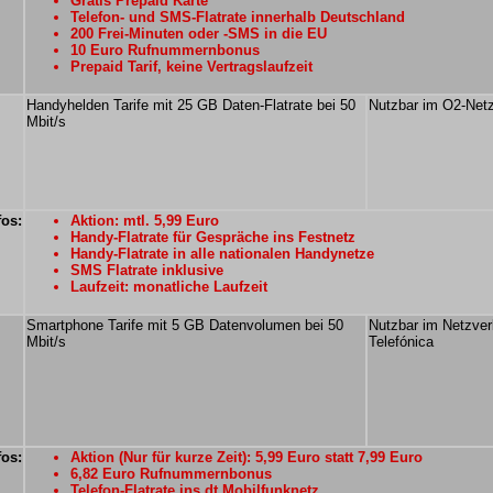
Gratis Prepaid Karte
Telefon- und SMS-Flatrate innerhalb Deutschland
200 Frei-Minuten oder -SMS in die EU
10 Euro Rufnummernbonus
Prepaid Tarif, keine Vertragslaufzeit
Handyhelden Tarife mit 25 GB Daten-Flatrate bei 50
Nutzbar im O2-Net
Mbit/s
fos:
Aktion: mtl. 5,99 Euro
Handy-Flatrate für Gespräche ins Festnetz
Handy-Flatrate in alle nationalen Handynetze
SMS Flatrate inklusive
Laufzeit: monatliche Laufzeit
Smartphone Tarife mit 5 GB Datenvolumen bei 50
Nutzbar im Netzve
Mbit/s
Telefónica
fos:
Aktion (Nur für kurze Zeit): 5,99 Euro statt 7,99 Euro
6,82 Euro Rufnummernbonus
Telefon-Flatrate ins dt.Mobilfunknetz