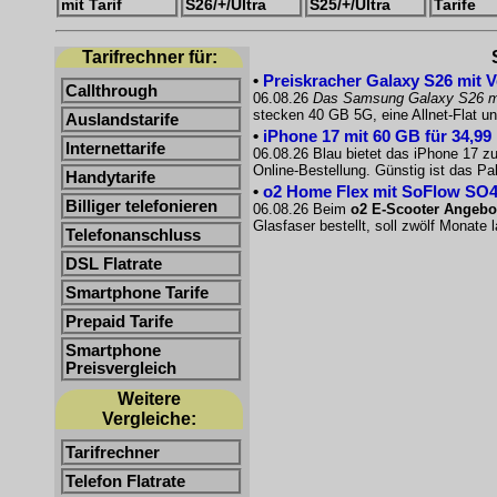
mit Tarif
S26/+/Ultra
S25/+/Ultra
Tarife
Tarifrechner für:
•
Preiskracher Galaxy S26 mit V
Callthrough
06.08.26
Das Samsung Galaxy S26 m
stecken 40 GB 5G, eine Allnet-Flat u
Auslandstarife
•
iPhone 17 mit 60 GB für 34,99
Internettarife
06.08.26 Blau bietet das iPhone 17 zu
Online-Bestellung. Günstig ist das 
Handytarife
•
o2 Home Flex mit SoFlow SO4
Billiger telefonieren
06.08.26 Beim
o2 E-Scooter Angebo
Glasfaser bestellt, soll zwölf Monate
Telefonanschluss
DSL Flatrate
Smartphone Tarife
Prepaid Tarife
Smartphone
Preisvergleich
Weitere
Vergleiche:
Tarifrechner
Telefon Flatrate