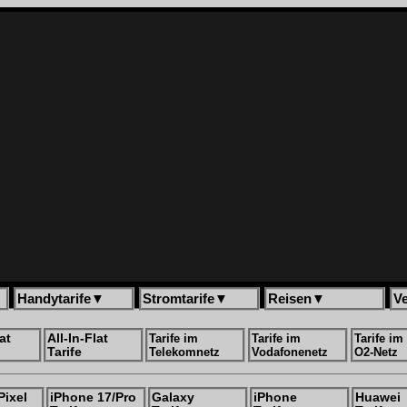
Handytarife
▼
Stromtarife
▼
Reisen
▼
V
at
All-In-Flat
Tarife im
Tarife im
Tarife im
Tarife
Telekomnetz
Vodafonenetz
O2-Netz
Pixel
iPhone 17/Pro
Galaxy
iPhone
Huawei