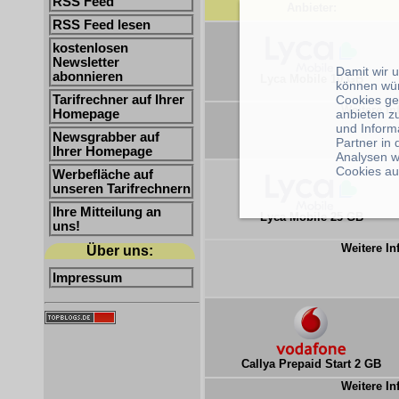
RSS Feed
Anbieter:
RSS Feed lesen
kostenlosen
Newsletter
Damit wir 
abonnieren
Lyca Mobile 10 GB
können wü
Cookies ge
Tarifrechner auf Ihrer
Weitere In
anbieten z
Homepage
und Inform
Newsgrabber auf
Partner in
Ihrer Homepage
Analysen w
Cookies au
Werbefläche auf
unseren Tarifrechnern
Ihre Mitteilung an
Lyca Mobile 25 GB
uns!
Weitere In
Über uns:
Impressum
Callya Prepaid Start 2 GB
Weitere In