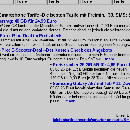
Tarife
Tarife
Tarife
Tarife
Smartphone Tarife -Die besten Tarife mit Freimin.: 30, SMS: 
ertrag: 40 GB für 24,99 Euro
it 256 GB
kostet in der MediaMarktSaturn Tarifwelt derzeit 24,99 Euro mona
nd die Nutzung des Vodafone-Netzes. Entscheidend ist jedoch die vollständ
 Euro: Blau-Deal im Preischeck
sammen mit einer 60-GB-Allnet-Flat für 34,99 Euro im Monat an. Hinzu kommt 
Paket vor allem dann, wenn Laufzeit und Gesamtkosten zum eigenen Nutzungs
 Pro: E-Scooter-Deal --Der Kosten Check des Angebots
t
wird ein monatlich kündbarer Internetanschluss mit einem E-Scooter kombin
 lang jeweils 10 Euro weniger Grundpreis zahlen. Den SoFlow
...mehr
•
Preiskracher 25 GB 5G für 4,99 Euro: 
05.08.26 Bei Lyca Mobile beginnen die neuen T
4,99 Euro fällig, 50 GB kosten 7,49 Euro. Hi
120 GB für 9,99 Euro je 28 Tage. Alle Angebote
•
Samsung Galaxy A57 mit Tab A11: Zwe
05.08.26
Blau kombiniert das Samsung Gala
GB-Tarif.
Der Monatspreis beträgt 23,99 Euro. 
Käufer dafür bekommen, wie lange die Zahlunge
passt.
...mehr
Unser L
telefontarifrechner.de/smartphonetarife/Sma