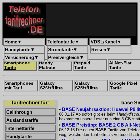
Home
▼
Telefontarife
▼
VDSL/Kabel
▼
Handytarife
▼
Stromtarife
▼
Reisen
▼
Versicherung
▼
Preisvergleich
▼
Smartphone
Handy
Prepaid
AllNet-Flat
Tarife
Flatrate
Tarife
Tarife
Smartphones
Galaxy
Galaxy
Google Pixel
mit Tarif
S26/+/Ultra
S25/+/Ultra
Tarife
Tarifrechner für:
base Sm
•
BASE Neujahrsaktion: Huawei P9 lit
Callthrough
06.01.17 Ab sofort gibt es beim
Handydisco
bekommen unsere Leser nun eine 3 GB statt 
Auslandstarife
•
BASE Preistipp: BASE 2 GB All-Net
Internettarife
06.12.16 Die neuen
BASE Tarife
von Telefon
weg, welche den Tarif oftmals verteuert hat
Handytarife