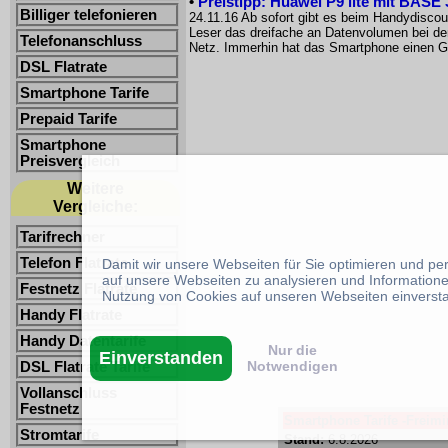
•
Preistipp: Huawei P9 lite mit BASE 
Billiger telefonieren
24.11.16 Ab sofort gibt es beim Handydisco
Leser das dreifache an Datenvolumen bei der 
Telefonanschluss
Netz. Immerhin hat das Smartphone einen 
DSL Flatrate
Smartphone Tarife
Prepaid Tarife
Smartphone
Preisvergleich
Weitere
Vergleiche:
Tarifrechner
Telefon Flatrate
Damit wir unsere Webseiten für Sie optimieren und p
auf unsere Webseiten zu analysieren und Informatione
Festnetz Flatrate
Nutzung von Cookies auf unseren Webseiten einverst
Handy Flatrate
Handy Datentarife
Nur die
Einverstanden
Notwendigen
DSL Flatrate Tarife
Vollanschluss
Festnetz
Smartphone Tarife -Freimin
Stromtarife
Stand:
6.8.2026