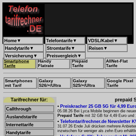
Home
▼
Telefontarife
▼
VDSL/Kabel
▼
Handytarife
▼
Stromtarife
▼
Reisen
▼
Versicherung
▼
Preisvergleich
▼
Smartphone
Handy
Prepaid
AllNet-Flat
Tarife
Flatrate
Tarife
Tarife
Smartphones
Galaxy
Galaxy
Google Pixel
mit Tarif
S26/+/Ultra
S25/+/Ultra
Tarife
Tarifrechner für:
prepaid S
•
Preiskracher 25 GB 5G für 4,99 Euro
Callthrough
05.08.26 Bei Lyca Mobile beginnen die neue
Prepaid Tarife
mit 32 GB für 4,49 Euro und 
Auslandstarife
•
Telefontarifrechner.de Newsletter 
Internettarife
31.07.26 Ende Juli drücken mehrere Anbiete
inzwischen für weniger als zehn Euro erhältl
Handytarife