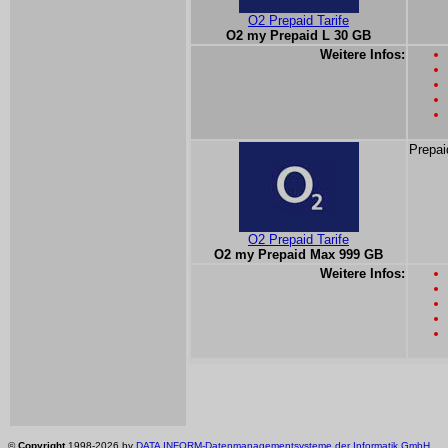
O2 Prepaid Tarife
O2 my Prepaid L 30 GB
Weitere Infos:
Prepai
O2 Prepaid Tarife
O2 my Prepaid Max 999 GB
Weitere Infos:
©
Copyright
1998-2026 by
DATA INFORM-Datenmanagementsysteme der Informatik GmbH