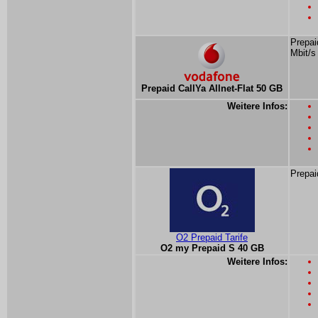
Prepai
Mbit/s
Prepaid CallYa Allnet-Flat 50 GB
Weitere Infos:
Prepai
O2 Prepaid Tarife
O2 my Prepaid S 40 GB
Weitere Infos: