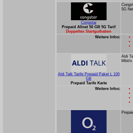
Congst
5G Ne
Congstar
Prepaid Allnet 50 GB 5G Tarif
Doppeltes Startguthaben
Weitere Infos:
Aldi T
Mbit/s
Aldi Talk Tarife Prepaid Paket L 100
GB
Prepaid Tarife Karte
Weitere Infos:
Prepai