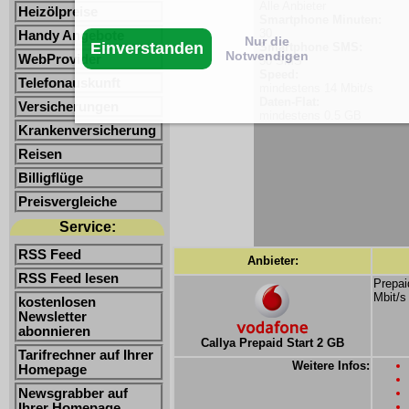
Alle Anbieter
Heizölpreise
Smartphone Minuten:
30
Handy Angebote
Nur die
Einverstanden
Smartphone SMS:
Notwendigen
WebProvider
50 SMS
Speed:
Telefonauskunft
mindestens 14 Mbit/s
Daten-Flat:
Versicherungen
mindestens 0.5 GB
Krankenversicherung
Reisen
Billigflüge
Preisvergleiche
Service:
RSS Feed
Anbieter:
RSS Feed lesen
Prepai
Mbit/s
kostenlosen
Newsletter
abonnieren
Callya Prepaid Start 2 GB
Tarifrechner auf Ihrer
Weitere Infos:
Homepage
Newsgrabber auf
Ihrer Homepage