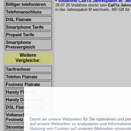
•
Vodafone CallYa Jahrespaket M: 365
Billiger telefonieren
29.07.26 Vodafone stockt sein
CallYa Jahr
in das Jahrespaket M wechseln,
365 GB für
Telefonanschluss
DSL Flatrate
Smartphone Tarife
Prepaid Tarife
Smartphone
Preisvergleich
Weitere
Vergleiche:
Tarifrechner
Telefon Flatrate
Festnetz Flatrate
Handy Flatrate
Handy Datentarife
DSL Flatrate Tarife
Vollanschluss
Smartphone Tarife -Freimin
Damit wir unsere Webseiten für Sie optimieren und p
Festnetz
auf unsere Webseiten zu analysieren und Informatione
Stand:
6.8.2026
Stromtarife
Nutzung von Cookies auf unseren Webseiten einverst
Anbieter: