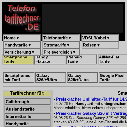
Home
▼
Telefontarife
▼
VDSL/Kabel
▼
Handytarife
▼
Stromtarife
▼
Reisen
▼
Versicherung
▼
Preisvergleich
▼
Smartphone
Handy
Prepaid
AllNet-Flat
Tarife
Flatrate
Tarife
Tarife
Smartphones
Galaxy
Galaxy
Google Pixel
mit Tarif
S26/+/Ultra
S25/+/Ultra
Tarife
Tarifrechner für:
Smar
•
Preiskracher Unlimited-Tarif für 14
Callthrough
28.07.26 Ein
Handytarif mit unbegrenzte
Monat erhältlich, bietet echtes unbegrenzt
Auslandstarife
•
Preiskracher Galaxy S26 mit Vertrag
Internettarife
06.08.26
Das Samsung Galaxy S26 mit 256
stecken 40 GB 5G, eine Allnet-Flat und die
Handytarife