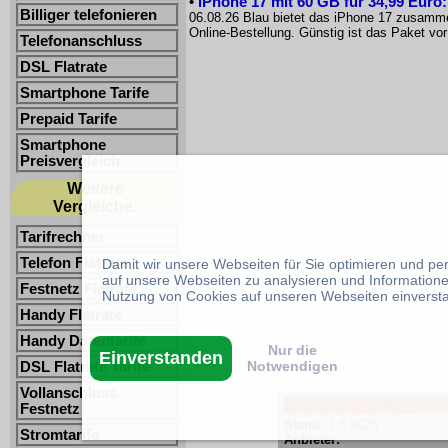
•
iPhone 17 mit 60 GB für 34,99 Euro
Billiger telefonieren
06.08.26 Blau bietet das iPhone 17 zusammen
Online-Bestellung. Günstig ist das Paket 
Telefonanschluss
DSL Flatrate
Smartphone Tarife
Prepaid Tarife
Smartphone
Preisvergleich
Weitere
Vergleiche:
Tarifrechner
Telefon Flatrate
Damit wir unsere Webseiten für Sie optimieren und p
auf unsere Webseiten zu analysieren und Informatione
Festnetz Flatrate
Nutzung von Cookies auf unseren Webseiten einverst
Handy Flatrate
Handy Datentarife
Nur die
Einverstanden
Notwendigen
DSL Flatrate Tarife
Vollanschluss
Smartphone Tarife -Freimin
Festnetz
Stand:
7.8.2026
Stromtarife
Anbieter: