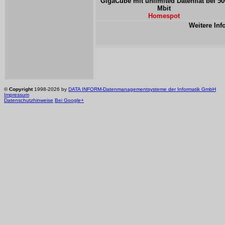
GigaCube mit unlimited Datenflat bei 50
Mbit
Homespot
Weitere Inf
©
Copyright
1998-2026 by
DATA INFORM-Datenmanagementsysteme der Informatik GmbH
Impressum
Datenschutzhinweise
Bei Google+