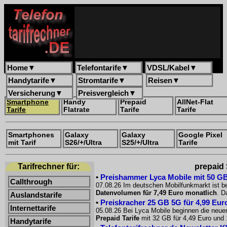
Home
▼
Telefontarife
▼
VDSL/Kabel
▼
Handytarife
▼
Stromtarife
▼
Reisen
▼
Versicherung
▼
Preisvergleich
▼
Smartphone
Handy
Prepaid
AllNet-Flat
Tarife
Flatrate
Tarife
Tarife
Smartphones
Galaxy
Galaxy
Google Pixel
mit Tarif
S26/+/Ultra
S25/+/Ultra
Tarife
Tarifrechner für:
prepaid 
•
Preishammer Lyca Mobile mit 50 GB f
Callthrough
07.08.26 Im deutschen Mobilfunkmarkt ist be
Datenvolumen für 7,49 Euro monatlich
. D
Auslandstarife
•
Preiskracher 25 GB 5G für 4,99 Euro
Internettarife
05.08.26 Bei Lyca Mobile beginnen die neue
Prepaid Tarife
mit 32 GB für 4,49 Euro und 
Handytarife