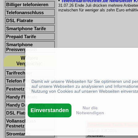
•
Telefontarifrechner.de Newsletter 
Billiger telefonieren
31.07.26 Ende Juli drücken mehrere Anbiete
inzwischen für weniger als zehn Euro erhältl
Telefonanschluss
DSL Flatrate
Smartphone Tarife
Prepaid Tarife
Smartphone
Preisvergleich
Weitere
Vergleiche:
Tarifrechner
Telefon Flatrate
Damit wir unsere Webseiten für Sie optimieren und p
auf unsere Webseiten zu analysieren und Informatione
Festnetz Flatrate
Nutzung von Cookies auf unseren Webseiten einverst
Handy Flatrate
Handy Datentarife
Nur die
Einverstanden
Notwendigen
DSL Flatrate Tarife
Vollanschluss
Smartphone Tarife -Freimin
Festnetz
Stand:
8.8.2026
Stromtarife
Anbieter: