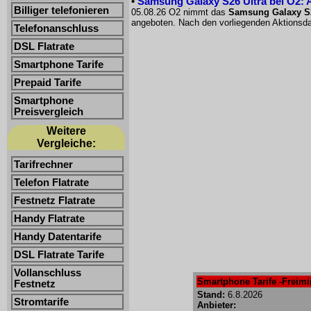
•
Samsung Galaxy S26 Ultra bei O2: 
Billiger telefonieren
05.08.26 O2 nimmt das
Samsung Galaxy S26
angeboten. Nach den vorliegenden Aktionsda
Telefonanschluss
DSL Flatrate
Smartphone Tarife
Prepaid Tarife
Smartphone
Preisvergleich
Weitere
Vergleiche:
Tarifrechner
Telefon Flatrate
Festnetz Flatrate
Handy Flatrate
Handy Datentarife
DSL Flatrate Tarife
Vollanschluss
Smartphone Tarife -Freimin
Festnetz
Stand:
6.8.2026
Stromtarife
Anbieter: