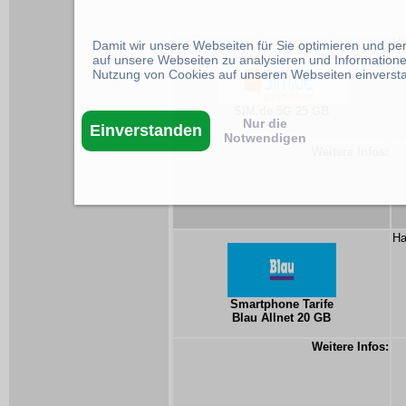
Ha
Damit wir unsere Webseiten für Sie optimieren und p
auf unsere Webseiten zu analysieren und Informatione
Nutzung von Cookies auf unseren Webseiten einverst
SIM.de 5G 25 GB
Nur die
Einverstanden
Notwendigen
Weitere Infos:
Ha
Smartphone Tarife
Blau Allnet 20 GB
Weitere Infos: