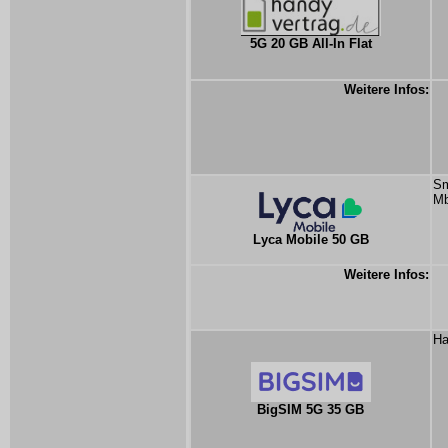
5G 20 GB All-In Flat
Weitere Infos:
Sm
Mb
Lyca Mobile 50 GB
Weitere Infos:
Ha
BigSIM 5G 35 GB