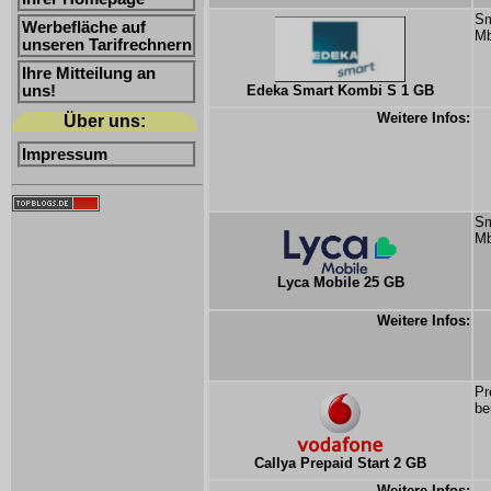
Sm
Werbefläche auf
Mb
unseren Tarifrechnern
Ihre Mitteilung an
uns!
Edeka Smart Kombi S 1 GB
Weitere Infos:
Über uns:
Impressum
Sm
Mb
Lyca Mobile 25 GB
Weitere Infos:
Pr
be
Callya Prepaid Start 2 GB
Weitere Infos: