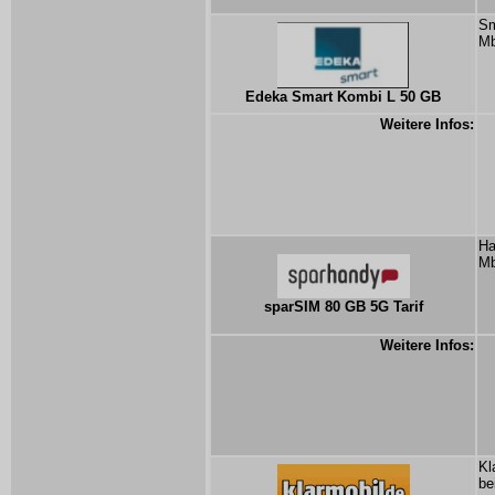
Sm
Mb
Edeka Smart Kombi L 50 GB
Weitere Infos:
Ha
Mb
sparSIM 80 GB 5G Tarif
Weitere Infos:
Kl
be