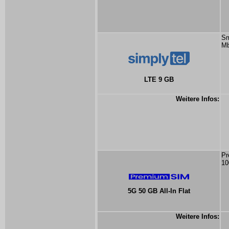
Sm
Mb
LTE 9 GB
Weitere Infos:
Pr
10
5G 50 GB All-In Flat
Weitere Infos: