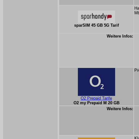
Ha
Mb
sparSIM 45 GB 5G Tarif
Weitere Infos:
Pr
O2 Prepaid Tarife
O2 my Prepaid M 20 GB
Weitere Infos:
Kl