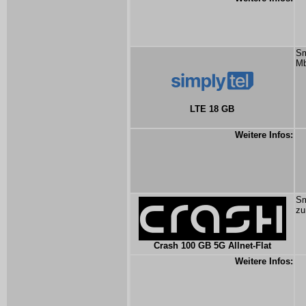
Sm
Mb
LTE 18 GB
Weitere Infos:
Sm
zu
Crash 100 GB 5G Allnet-Flat
Weitere Infos: