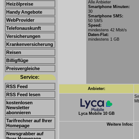
Alle Anbieter
Heizölpreise
Smartphone Minuten:
30
Handy Angebote
Smartphone SMS:
WebProvider
50 SMS
Speed:
Telefonauskunft
mindestens 42 Mbit/s
Daten-Flat:
Versicherungen
mindestens 1 GB
Krankenversicherung
Reisen
Billigflüge
Preisvergleiche
Service:
RSS Feed
Anbieter:
RSS Feed lesen
Sm
Mb
kostenlosen
Newsletter
abonnieren
Lyca Mobile 10 GB
Tarifrechner auf Ihrer
Weitere Infos:
Homepage
Newsgrabber auf
Ihrer Homepage