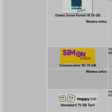
Edeka Smart Kombi M 25 GB
Weitere Infos:
Sm
Mb
Simonmobile 5G 70 GB
Weitere Infos:
Ha
50
Handytarif 75 GB Tarif