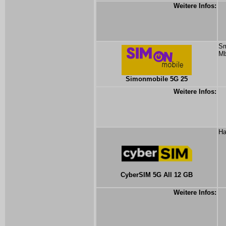
Weitere Infos:
Sm
Mb
Simonmobile 5G 25
Weitere Infos:
Ha
CyberSIM 5G All 12 GB
Weitere Infos: