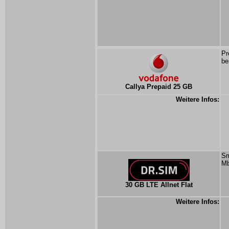
Pr
be
Callya Prepaid 25 GB
Weitere Infos:
Sm
Mb
30 GB LTE Allnet Flat
Weitere Infos: