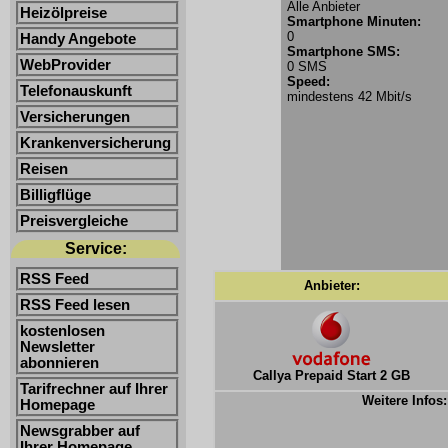
Alle Anbieter
Heizölpreise
Smartphone Minuten:
0
Handy Angebote
Smartphone SMS:
WebProvider
0 SMS
Speed:
Telefonauskunft
mindestens 42 Mbit/s
Versicherungen
Krankenversicherung
Reisen
Billigflüge
Preisvergleiche
Service:
RSS Feed
Anbieter:
RSS Feed lesen
kostenlosen
Newsletter
abonnieren
Callya Prepaid Start 2 GB
Tarifrechner auf Ihrer
Weitere Infos:
Homepage
Newsgrabber auf
Ihrer Homepage