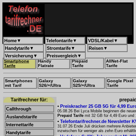
Home
▼
Telefontarife
▼
VDSL/Kabel
▼
Handytarife
▼
Stromtarife
▼
Reisen
▼
Versicherung
▼
Preisvergleich
▼
Smartphone
Handy
Prepaid
AllNet-Flat
Tarife
Flatrate
Tarife
Tarife
Smartphones
Galaxy
Galaxy
Google Pixel
mit Tarif
S26/+/Ultra
S25/+/Ultra
Tarife
Tarifrechner für:
prepaid
•
Preiskracher 25 GB 5G für 4,99 Euro
Callthrough
05.08.26 Bei Lyca Mobile beginnen die neue
Prepaid Tarife
mit 32 GB für 4,49 Euro und 
Auslandstarife
•
Telefontarifrechner.de Newsletter 
Internettarife
31.07.26 Ende Juli drücken mehrere Anbiete
inzwischen für weniger als zehn Euro erhältl
Handytarife