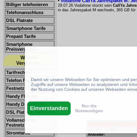
•
Vodafone CallYa Jahrespaket M: 365
Billiger telefonieren
29.07.26 Vodafone stockt sein
CallYa Jahr
in das Jahrespaket M wechseln,
365 GB für
Telefonanschluss
DSL Flatrate
Smartphone Tarife
Prepaid Tarife
Smartphone
Preisvergleich
Weitere
Vergleiche:
Tarifrechner
Damit wir unsere Webseiten für Sie optimieren und p
Telefon Flatrate
Zugriffe auf unsere Webseiten zu analysieren und Inf
Festnetz Flatrate
der Nutzung von Cookies auf unseren Webseiten einv
Handy Flatrate
Handy Datentarife
Nur die
Einverstanden
Notwendigen
DSL Flatrate Tarife
Vollanschluss
Smartphone Tarife -Freimi
Festnetz
Stand:
7.8.2026
Stromtarife
Anbieter: