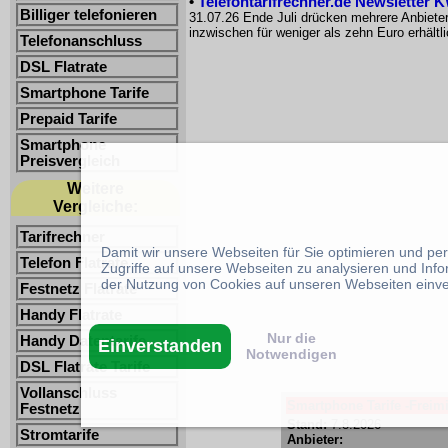
•
Telefontarifrechner.de Newsletter 
Billiger telefonieren
31.07.26 Ende Juli drücken mehrere Anbiete
inzwischen für weniger als zehn Euro erhältl
Telefonanschluss
DSL Flatrate
Smartphone Tarife
Prepaid Tarife
Smartphone
Preisvergleich
Weitere
Vergleiche:
Tarifrechner
Damit wir unsere Webseiten für Sie optimieren und p
Telefon Flatrate
Zugriffe auf unsere Webseiten zu analysieren und Inf
der Nutzung von Cookies auf unseren Webseiten einv
Festnetz Flatrate
Handy Flatrate
Nur die
Handy Datentarife
Einverstanden
Notwendigen
DSL Flatrate Tarife
Vollanschluss
Smartphone Tarife -Freimi
Festnetz
Stand:
7.8.2026
Stromtarife
Anbieter: