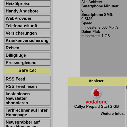
Alle Anbieter
Heizölpreise
Smartphone Minuten:
0
Handy Angebote
Smartphone SMS:
WebProvider
0 SMS
Speed:
Telefonauskunft
mindestens 500 Mbit/s
Daten-Flat:
Versicherungen
mindestens 1 GB
Krankenversicherung
Reisen
Billigflüge
Preisvergleiche
Service:
RSS Feed
Anbieter:
RSS Feed lesen
kostenlosen
Newsletter
abonnieren
Callya Prepaid Start 2 GB
Tarifrechner auf Ihrer
Weitere Infos:
Homepage
Newsgrabber auf
Ihrer Homepage