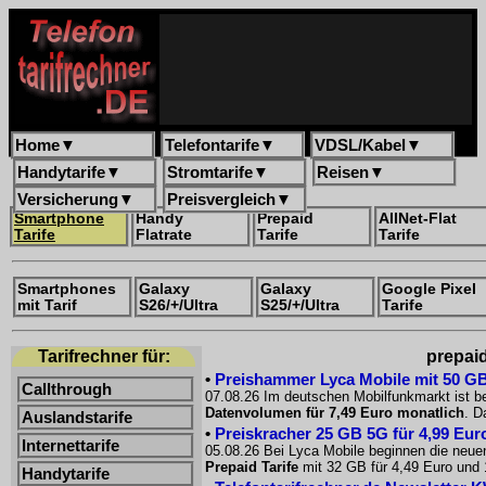
Home
▼
Telefontarife
▼
VDSL/Kabel
▼
Handytarife
▼
Stromtarife
▼
Reisen
▼
Versicherung
▼
Preisvergleich
▼
Smartphone
Handy
Prepaid
AllNet-Flat
Tarife
Flatrate
Tarife
Tarife
Smartphones
Galaxy
Galaxy
Google Pixel
mit Tarif
S26/+/Ultra
S25/+/Ultra
Tarife
Tarifrechner für:
prepaid
•
Preishammer Lyca Mobile mit 50 GB f
Callthrough
07.08.26 Im deutschen Mobilfunkmarkt ist be
Datenvolumen für 7,49 Euro monatlich
. D
Auslandstarife
•
Preiskracher 25 GB 5G für 4,99 Euro
Internettarife
05.08.26 Bei Lyca Mobile beginnen die neue
Prepaid Tarife
mit 32 GB für 4,49 Euro und 
Handytarife