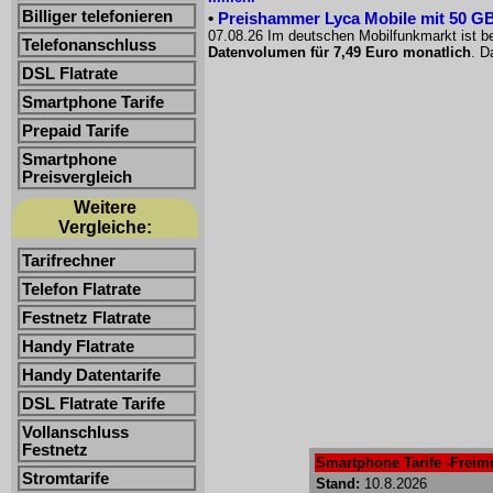
Billiger telefonieren
•
Preishammer Lyca Mobile mit 50 GB f
07.08.26 Im deutschen Mobilfunkmarkt ist be
Telefonanschluss
Datenvolumen für 7,49 Euro monatlich
. D
DSL Flatrate
Smartphone Tarife
Prepaid Tarife
Smartphone
Preisvergleich
Weitere
Vergleiche:
Tarifrechner
Telefon Flatrate
Festnetz Flatrate
Handy Flatrate
Handy Datentarife
DSL Flatrate Tarife
Vollanschluss
Festnetz
Smartphone Tarife -Freimi
Stromtarife
Stand:
10.8.2026