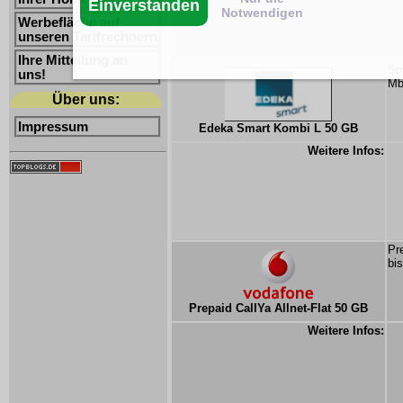
Einverstanden
Notwendigen
Werbefläche auf
unseren Tarifrechnern
Ihre Mitteilung an
Sm
uns!
Mb
Über uns:
Impressum
Edeka Smart Kombi L 50 GB
Weitere Infos:
Pr
bi
Prepaid CallYa Allnet-Flat 50 GB
Weitere Infos: