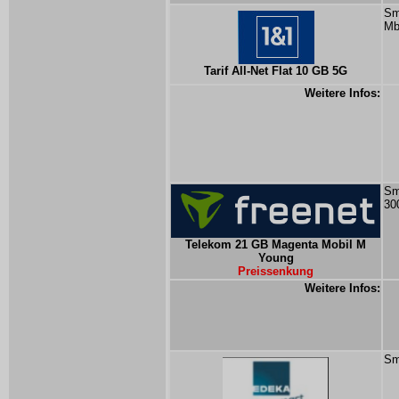
Sm
Mb
Tarif All-Net Flat 10 GB 5G
Weitere Infos:
Sm
30
Telekom 21 GB Magenta Mobil M
Young
Preissenkung
Weitere Infos:
Sm