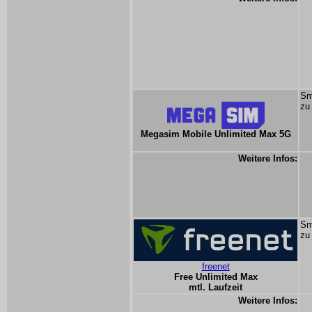
Sm
zu
Megasim Mobile Unlimited Max 5G
Weitere Infos:
Sm
zu
freenet
Free Unlimited Max
mtl. Laufzeit
Weitere Infos: