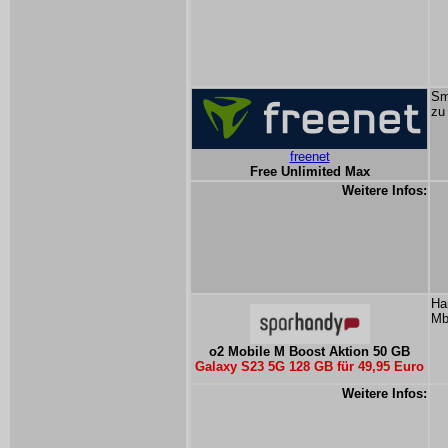
Sm
zu
freenet
Free Unlimited Max
Weitere Infos:
Ha
Mb
o2 Mobile M Boost Aktion 50 GB
Galaxy S23 5G 128 GB für 49,95 Euro
Weitere Infos: