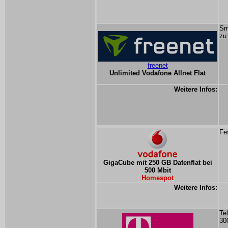
Sm
zu
freenet
Unlimited Vodafone Allnet Flat
Weitere Infos:
Fe
GigaCube mit 250 GB Datenflat bei
500 Mbit
Homespot
Weitere Infos:
Te
30