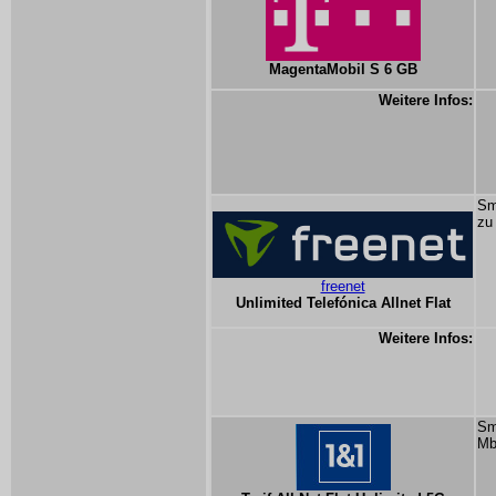
MagentaMobil S 6 GB
Weitere Infos:
Sm
zu
freenet
Unlimited Telefónica Allnet Flat
Weitere Infos:
Sm
Mb