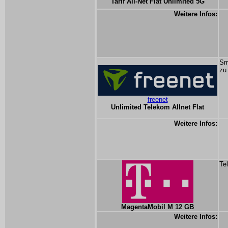
Tarif All-Net Flat Unlimited 5G
Weitere Infos:
Sm
zu
freenet
Unlimited Telekom Allnet Flat
Weitere Infos:
Te
MagentaMobil M 12 GB
Weitere Infos: