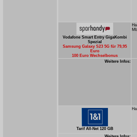
Ha
Mb
Vodafone Smart Entry GigaKombi
Spezial
Samsung Galaxy S23 5G für 79,95
Euro
100 Euro Wechselbonus
Weitere Infos:
Ha
Tarif All-Net 120 GB
Weitere Infos: