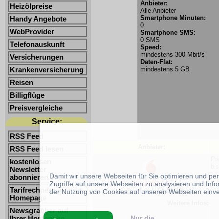
Anbieter:
Heizölpreise
Alle Anbieter
Smartphone Minuten:
Handy Angebote
0
WebProvider
Smartphone SMS:
0 SMS
Telefonauskunft
Speed:
mindestens 300 Mbit/s
Versicherungen
Daten-Flat:
mindestens 5 GB
Krankenversicherung
Reisen
Billigflüge
Preisvergleiche
Service:
RSS Feed
Anbieter:
RSS Feed lesen
Pr
kostenlosen
bi
Newsletter
Damit wir unsere Webseiten für Sie optimieren und p
abonnieren
Zugriffe auf unsere Webseiten zu analysieren und Inf
Tarifrechner auf Ihrer
Callya Prepaid 25 GB
der Nutzung von Cookies auf unseren Webseiten einv
Homepage
Weitere Infos:
Newsgrabber auf
Nur die
Ihrer Homepage