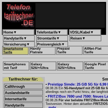
Home
▼
Telefontarife
▼
VDSL/Kabel
▼
Handytarife
▼
Stromtarife
▼
Reisen
▼
Versicherung
▼
Preisvergleich
▼
Smartphone
Handy
Prepaid
AllNet-Flat
Tarife
Flatrate
Tarife
Tarife
Smartphones
Galaxy
Galaxy
Google Pixel
mit Tarif
S26/+/Ultra
S25/+/Ultra
Tarife
Tarifrechner für:
Sma
•
Preistipp Simde: 25 GB 5G für 6,99
Callthrough
08.08.26 Ein
5G-Handytarif mit 25 GB für 
allerdings noch ein Punkt hinzu, der langfri
Auslandstarife
•
FRITZ!Box 7690 und 7590: Neues La
Internettarife
08.08.26
Für vier beliebte FRITZ!Box-Mode
Testversion. Hinter dem aktuellen
FRITZ!OS
Handytarife
...mehr