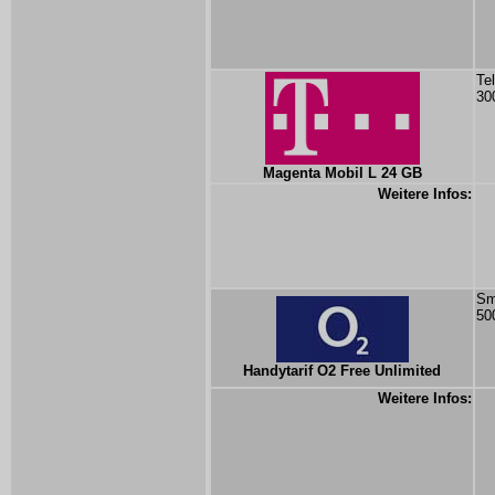
Te
30
Magenta Mobil L 24 GB
Weitere Infos:
Sm
50
Handytarif O2 Free Unlimited
Weitere Infos: