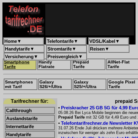
Home
▼
Telefontarife
▼
VDSL/Kabel
▼
Handytarife
▼
Stromtarife
▼
Reisen
▼
Versicherung
▼
Preisvergleich
▼
Smartphone
Handy
Prepaid
AllNet-Flat
Tarife
Flatrate
Tarife
Tarife
Smartphones
Galaxy
Galaxy
Google Pixel
mit Tarif
S26/+/Ultra
S25/+/Ultra
Tarife
Tarifrechner für:
prepaid S
•
Preiskracher 25 GB 5G für 4,99 Euro
Callthrough
05.08.26 Bei Lyca Mobile beginnen die neue
Prepaid Tarife
mit 32 GB für 4,49 Euro und 
Auslandstarife
•
Telefontarifrechner.de Newsletter 
Internettarife
31.07.26 Ende Juli drücken mehrere Anbiete
inzwischen für weniger als zehn Euro erhältl
Handytarife