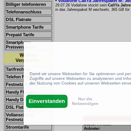
•
Vodafone CallYa Jahrespaket M: 365
Billiger telefonieren
29.07.26 Vodafone stockt sein
CallYa Jahr
in das Jahrespaket M wechseln,
365 GB für
Telefonanschluss
DSL Flatrate
Smartphone Tarife
Prepaid Tarife
Smartphone
Preisvergleich
Weitere
Vergleiche:
Tarifrechner
Damit wir unsere Webseiten für Sie optimieren und p
Telefon Flatrate
Zugriffe auf unsere Webseiten zu analysieren und Inf
der Nutzung von Cookies auf unseren Webseiten einv
Festnetz Flatrate
Handy Flatrate
Nur die
Handy Datentarife
Einverstanden
Notwendigen
DSL Flatrate Tarife
Vollanschluss
Smartphone Tarife -Freimi
Festnetz
Stand:
6.8.2026
Stromtarife
Anbieter: