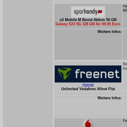
Ha
Mb
o2 Mobile M Boost Aktion 50 GB
Galaxy S23 5G 128 GB für 49,95 Euro
Weitere Infos:
Sm
zu
freenet
Unlimited Vodafone Allnet Flat
Weitere Infos:
Fe