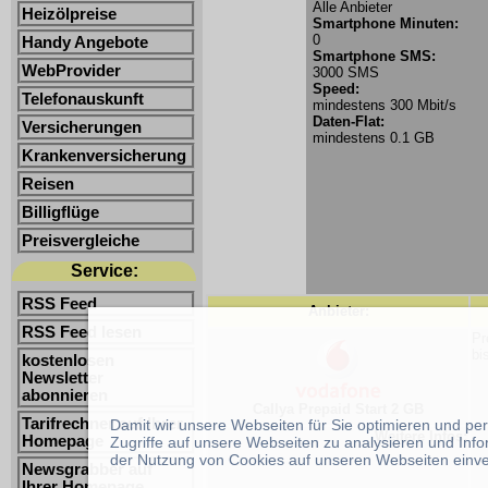
Alle Anbieter
Heizölpreise
Smartphone Minuten:
0
Handy Angebote
Smartphone SMS:
WebProvider
3000 SMS
Speed:
Telefonauskunft
mindestens 300 Mbit/s
Daten-Flat:
Versicherungen
mindestens 0.1 GB
Krankenversicherung
Reisen
Billigflüge
Preisvergleiche
Service:
RSS Feed
Anbieter:
RSS Feed lesen
Pr
bi
kostenlosen
Newsletter
abonnieren
Callya Prepaid Start 2 GB
Tarifrechner auf Ihrer
Damit wir unsere Webseiten für Sie optimieren und p
Weitere Infos:
Homepage
Zugriffe auf unsere Webseiten zu analysieren und Inf
der Nutzung von Cookies auf unseren Webseiten einv
Newsgrabber auf
Ihrer Homepage