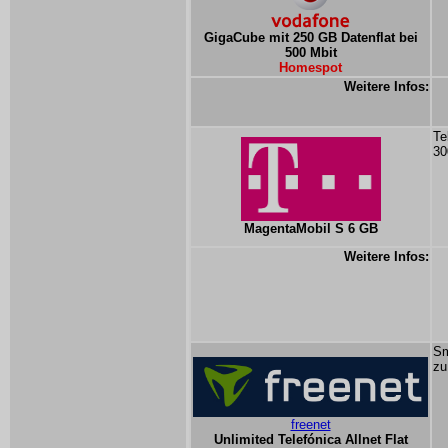
GigaCube mit 250 GB Datenflat bei
500 Mbit
Homespot
Weitere Infos:
Te
30
MagentaMobil S 6 GB
Weitere Infos:
Sm
zu
freenet
Unlimited Telefónica Allnet Flat