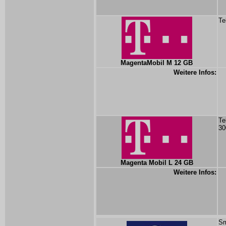
Te
MagentaMobil M 12 GB
Weitere Infos:
Te
30
Magenta Mobil L 24 GB
Weitere Infos:
Sm