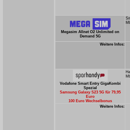
Sm
Mb
Megasim Allnet O2 Unlimited on
Demand 5G
Weitere Infos:
Ha
Mb
Vodafone Smart Entry GigaKombi
Spezial
Samsung Galaxy S23 5G für 79,95
Euro
100 Euro Wechselbonus
Weitere Infos: