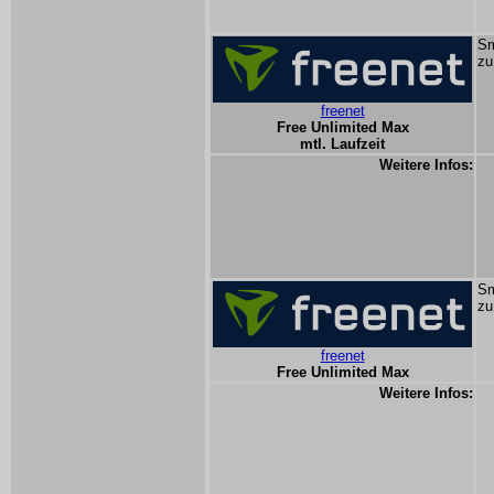
Sm
zu
freenet
Free Unlimited Max
mtl. Laufzeit
Weitere Infos:
Sm
zu
freenet
Free Unlimited Max
Weitere Infos: