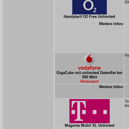
50
Handytarif O2 Free Unlimited
Weitere Infos:
Fe
GigaCube mit unlimited Datenflat bei
500 Mbit
Homespot
Weitere Infos:
Te
bi
Magenta Mobil XL Unlimted