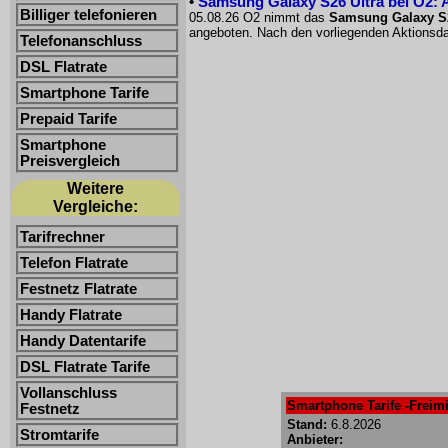
•
Samsung Galaxy S26 Ultra bei O2: 
Billiger telefonieren
05.08.26 O2 nimmt das
Samsung Galaxy S26
angeboten. Nach den vorliegenden Aktionsda
Telefonanschluss
DSL Flatrate
Smartphone Tarife
Prepaid Tarife
Smartphone
Preisvergleich
Weitere
Vergleiche:
Tarifrechner
Telefon Flatrate
Festnetz Flatrate
Handy Flatrate
Handy Datentarife
DSL Flatrate Tarife
Vollanschluss
Smartphone Tarife -Freimi
Festnetz
Stand:
6.8.2026
Stromtarife
Anbieter: