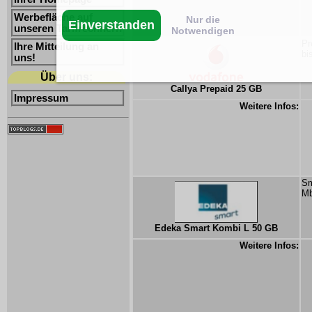
Werbefläche auf
Nur die
Einverstanden
unseren Tarifrechnern
Notwendigen
Pr
Ihre Mitteilung an
bi
uns!
Über uns:
Callya Prepaid 25 GB
Impressum
Weitere Infos:
Sm
Mb
Edeka Smart Kombi L 50 GB
Weitere Infos: