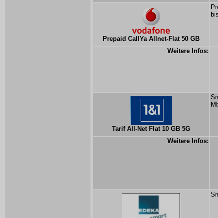
Pr
bi
Prepaid CallYa Allnet-Flat 50 GB
Weitere Infos:
Sm
Mb
Tarif All-Net Flat 10 GB 5G
Weitere Infos:
Sm