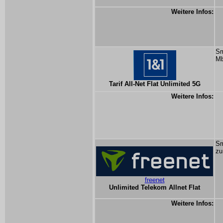
Weitere Infos:
Sm
Mb
Tarif All-Net Flat Unlimited 5G
Weitere Infos:
Sm
zu
freenet
Unlimited Telekom Allnet Flat
Weitere Infos: