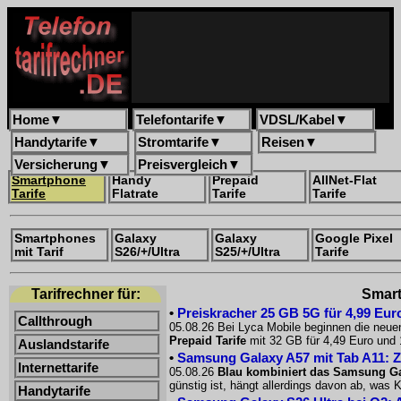
Home
▼
Telefontarife
▼
VDSL/Kabel
▼
Handytarife
▼
Stromtarife
▼
Reisen
▼
Versicherung
▼
Preisvergleich
▼
Smartphone
Handy
Prepaid
AllNet-Flat
Tarife
Flatrate
Tarife
Tarife
Smartphones
Galaxy
Galaxy
Google Pixel
mit Tarif
S26/+/Ultra
S25/+/Ultra
Tarife
Tarifrechner für:
Smart
•
Preiskracher 25 GB 5G für 4,99 Euro
Callthrough
05.08.26 Bei Lyca Mobile beginnen die neue
Prepaid Tarife
mit 32 GB für 4,49 Euro und 
Auslandstarife
•
Samsung Galaxy A57 mit Tab A11: Z
Internettarife
05.08.26
Blau kombiniert das Samsung Ga
günstig ist, hängt allerdings davon ab, was
Handytarife