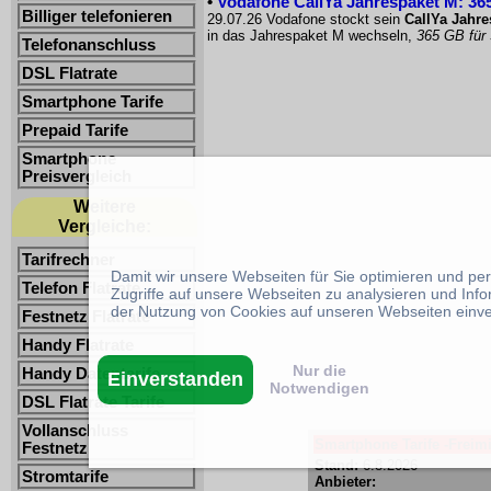
•
Vodafone CallYa Jahrespaket M: 365
Billiger telefonieren
29.07.26 Vodafone stockt sein
CallYa Jahr
in das Jahrespaket M wechseln,
365 GB für
Telefonanschluss
DSL Flatrate
Smartphone Tarife
Prepaid Tarife
Smartphone
Preisvergleich
Weitere
Vergleiche:
Tarifrechner
Damit wir unsere Webseiten für Sie optimieren und p
Telefon Flatrate
Zugriffe auf unsere Webseiten zu analysieren und Inf
der Nutzung von Cookies auf unseren Webseiten einv
Festnetz Flatrate
Handy Flatrate
Nur die
Handy Datentarife
Einverstanden
Notwendigen
DSL Flatrate Tarife
Vollanschluss
Smartphone Tarife -Freimi
Festnetz
Stand:
6.8.2026
Stromtarife
Anbieter: