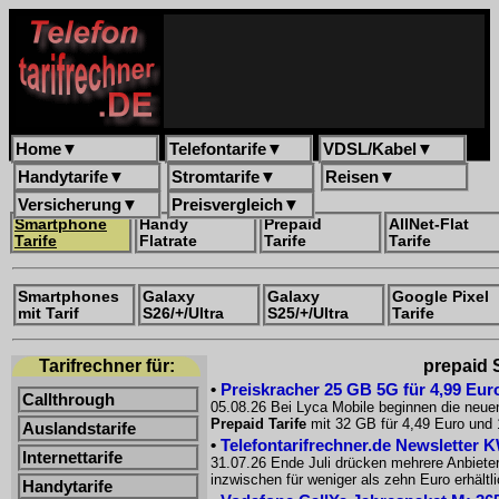
Home
▼
Telefontarife
▼
VDSL/Kabel
▼
Handytarife
▼
Stromtarife
▼
Reisen
▼
Versicherung
▼
Preisvergleich
▼
Smartphone
Handy
Prepaid
AllNet-Flat
Tarife
Flatrate
Tarife
Tarife
Smartphones
Galaxy
Galaxy
Google Pixel
mit Tarif
S26/+/Ultra
S25/+/Ultra
Tarife
Tarifrechner für:
prepaid S
•
Preiskracher 25 GB 5G für 4,99 Euro
Callthrough
05.08.26 Bei Lyca Mobile beginnen die neue
Prepaid Tarife
mit 32 GB für 4,49 Euro und 
Auslandstarife
•
Telefontarifrechner.de Newsletter 
Internettarife
31.07.26 Ende Juli drücken mehrere Anbiete
inzwischen für weniger als zehn Euro erhältl
Handytarife