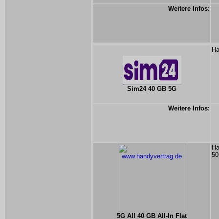
Weitere Infos:
Ha
Sim24 40 GB 5G
Weitere Infos:
Ha
50
5G All 40 GB All-In Flat