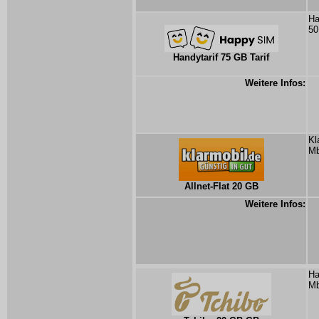
Ha
50
Handytarif 75 GB Tarif
Weitere Infos:
Kl
Mb
Allnet-Flat 20 GB
Weitere Infos:
Ha
Mb