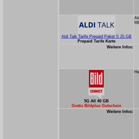
Al
Mb
Aldi Talk Tarife Prepaid Paket S 25 GB
Prepaid Tarife Karte
Weitere Infos:
Ha
5G All 40 GB
Gratis Bildplus Gutschein
Weitere Infos: