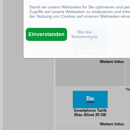
Damit wir unsere Webseiten für Sie optimieren und p
Zugriffe auf unsere Webseiten zu analysieren und Inf
der Nutzung von Cookies auf unseren Webseiten einv
Ha
Nur die
Einverstanden
Notwendigen
Smartphone Tarife
Blau Allnet 20 GB
Weitere Infos:
Ha
Smartphone Tarife
Blau Allnet 20 GB
Weitere Infos: