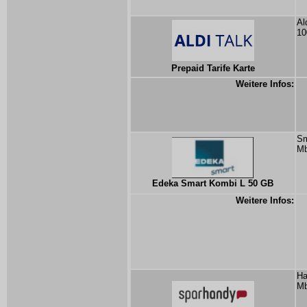
Al
10
Prepaid Tarife Karte
Weitere Infos:
Sm
Mb
Edeka Smart Kombi L 50 GB
Weitere Infos:
Ha
Mb