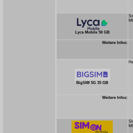
Sm
Mb
Lyca Mobile 50 GB
Weitere Infos:
Ha
BigSIM 5G 35 GB
Weitere Infos:
Sm
Mb