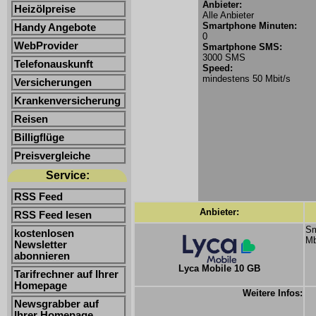
Anbieter:
Heizölpreise
Alle Anbieter
Smartphone Minuten:
Handy Angebote
0
WebProvider
Smartphone SMS:
3000 SMS
Telefonauskunft
Speed:
mindestens 50 Mbit/s
Versicherungen
Krankenversicherung
Reisen
Billigflüge
Preisvergleiche
Service:
RSS Feed
Anbieter:
RSS Feed lesen
Sm
kostenlosen
Mb
Newsletter
abonnieren
Lyca Mobile 10 GB
Tarifrechner auf Ihrer
Homepage
Weitere Infos:
Newsgrabber auf
Ihrer Homepage