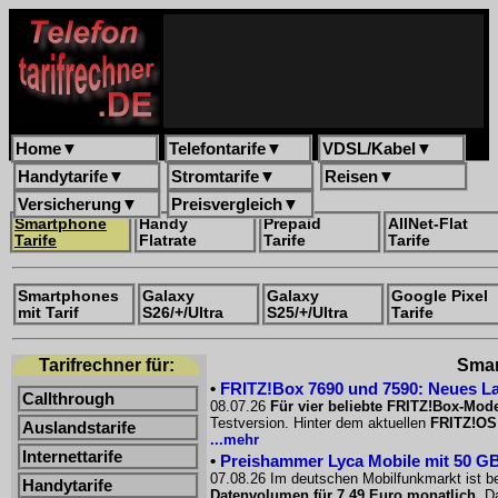
Home
▼
Telefontarife
▼
VDSL/Kabel
▼
Handytarife
▼
Stromtarife
▼
Reisen
▼
Versicherung
▼
Preisvergleich
▼
Smartphone
Handy
Prepaid
AllNet-Flat
Tarife
Flatrate
Tarife
Tarife
Smartphones
Galaxy
Galaxy
Google Pixel
mit Tarif
S26/+/Ultra
S25/+/Ultra
Tarife
Tarifrechner für:
Smar
•
FRITZ!Box 7690 und 7590: Neues La
Callthrough
08.07.26
Für vier beliebte FRITZ!Box-Mode
Testversion. Hinter dem aktuellen
FRITZ!OS
Auslandstarife
...mehr
Internettarife
•
Preishammer Lyca Mobile mit 50 GB f
07.08.26 Im deutschen Mobilfunkmarkt ist be
Handytarife
Datenvolumen für 7,49 Euro monatlich
. D