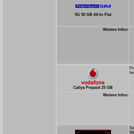
5G 50 GB All-In Flat
Weitere Infos:
Pr
be
Callya Prepaid 25 GB
Weitere Infos:
Sm
Mb