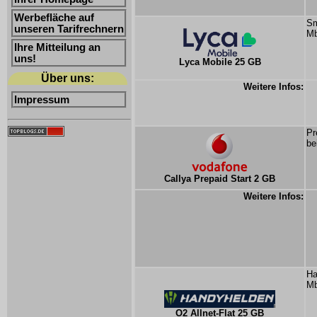
Werbefläche auf
Sm
unseren Tarifrechnern
Mb
Ihre Mitteilung an
uns!
Lyca Mobile 25 GB
Über uns:
Weitere Infos:
Impressum
Pr
be
Callya Prepaid Start 2 GB
Weitere Infos:
Ha
Mb
O2 Allnet-Flat 25 GB