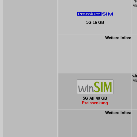
Pr
Mb
5G 16 GB
Weitere Infos:
wi
Mb
5G All 40 GB
Preissenkung
Weitere Infos: