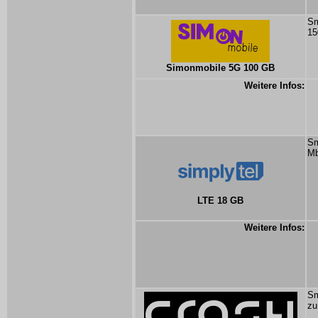
Sm
15
Simonmobile 5G 100 GB
Weitere Infos:
Sm
Mb
LTE 18 GB
Weitere Infos:
Sm
zu