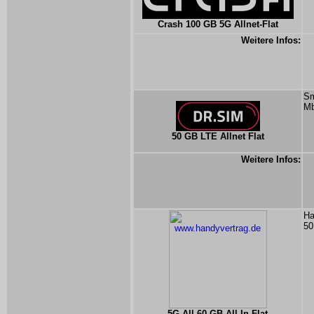
Crash 100 GB 5G Allnet-Flat
Weitere Infos:
Sm
Mb
50 GB LTE Allnet Flat
Weitere Infos:
Ha
50
5G All 60 GB All-In Flat