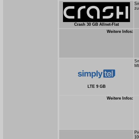
Sm
zu
Crash 30 GB Allnet-Flat
Weitere Infos:
Sm
Mb
LTE 9 GB
Weitere Infos:
Pr
10