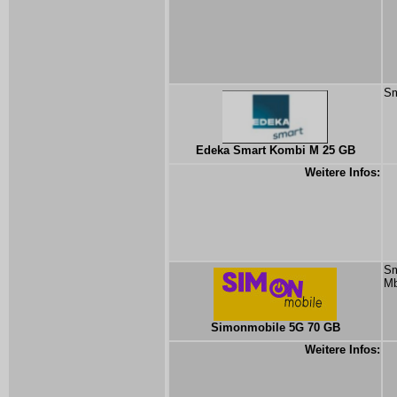
Sm
Edeka Smart Kombi M 25 GB
Weitere Infos:
Sm
Mb
Simonmobile 5G 70 GB
Weitere Infos: