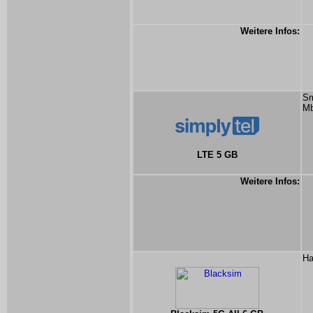
Weitere Infos:
Sm
Mb
LTE 5 GB
Weitere Infos:
Ha