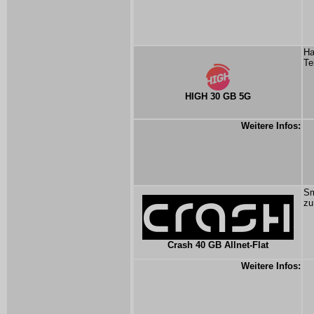
Ha
Te
HIGH 30 GB 5G
Weitere Infos:
Sm
zu
Crash 40 GB Allnet-Flat
Weitere Infos: